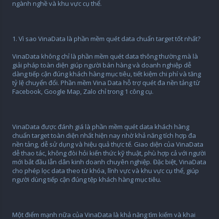
ngành nghề và khu vực cụ thể.
1. Vì sao VinaData là phần mềm quét data chuẩn target tốt nhất?
VinaData không chỉ là phần mềm quét data thông thường mà là
giải pháp toàn diện giúp người bán hàng và doanh nghiệp dễ
dàng tiếp cận đúng khách hàng mục tiêu, tiết kiệm chi phí và tăng
tỷ lệ chuyển đổi. Phần mềm Vina Data hỗ trợ quét đa nền tảng từ
Facebook, Google Map, Zalo chỉ trong 1 công cụ.
VinaData được đánh giá là phần mềm quét data khách hàng
chuẩn target toàn diện nhất hiện nay nhờ khả năng tích hợp đa
nền tảng, dễ sử dụng và hiệu quả thực tế. Giao diện của VinaData
dễ thao tác, không đòi hỏi kiến thức kỹ thuật, phù hợp cả với người
mới bắt đầu lẫn dân kinh doanh chuyên nghiệp. Đặc biệt, VinaData
cho phép lọc data theo từ khóa, lĩnh vực và khu vực cụ thể, giúp
người dùng tiếp cận đúng tệp khách hàng mục tiêu.
Một điểm mạnh nữa của VinaData là khả năng tìm kiếm và khai