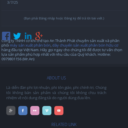
3/7/25
(Bạn phải Đăng nhập hoặc Đăng ký để trả lời bài viết.)
Công ty TNHH cơ khí chế tạo An Thành Phát chuyên sản xuất và phân
phối
máy sản xuất phân bón
,
dây chuyển sản xuất phân bón hữu cơ
hàng đầu tại Việt Nam. Hãy gọi ngay cho chúng tôi để được tư vấn chọn
lựa sản phẩm phù hợp nhất với nhu cầu của Quý khách. Hotline:
0979801156 (Mr.An)
ABOUT US
Là diễn đàn phi lợi nhuận, phi tôn giáo, phi chính trị. Chúng
tôi không bán sản phẩm và chúng tôi không chịu trách
nhiệm về nội dung đăng tải do người dùng đưa lên.
RELATED LINK