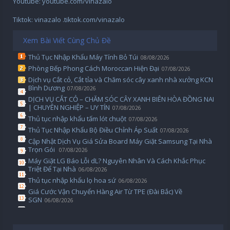
Youtube: youtube.com/vinazalo
Tiktok: vinazalo .tiktok.com/vinazalo
Xem Bài Viết Cùng Chủ Đề
Thủ Tục Nhập Khẩu Máy Tính Bỏ Túi
08/08/2026
Phòng Bếp Phong Cách Moroccan Hiện Đại
07/08/2026
Dịch vụ Cắt cỏ, Cắt tỉa và Chăm sóc cây xanh nhà xưởng KCN
Bình Dương
07/08/2026
DỊCH VỤ CẮT CỎ – CHĂM SÓC CÂY XANH BIÊN HÒA ĐỒNG NAI
| CHUYÊN NGHIỆP – UY TÍN
07/08/2026
Thủ tục nhập khẩu tấm lót chuột
07/08/2026
Thủ Tục Nhập Khẩu Bộ Điều Chỉnh Áp Suất
07/08/2026
Cập Nhật Dịch Vụ Giá Sửa Board Máy Giặt Samsung Tại Nhà
Trọn Gói ️
07/08/2026
Máy Giặt LG Báo Lỗi dL? Nguyên Nhân Và Cách Khắc Phục
Triệt Để Tại Nhà
06/08/2026
Thủ tục nhập khẩu lọ hoa sứ
06/08/2026
Giá Cước Vận Chuyển Hàng Air Từ TPE (Đài Bắc) Về
SGN
06/08/2026