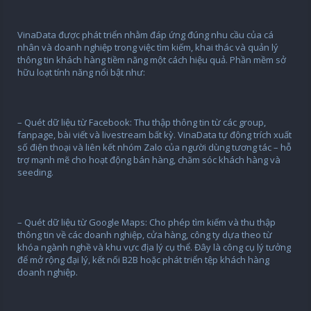
VinaData được phát triển nhằm đáp ứng đúng nhu cầu của cá
nhân và doanh nghiệp trong việc tìm kiếm, khai thác và quản lý
thông tin khách hàng tiềm năng một cách hiệu quả. Phần mềm sở
hữu loạt tính năng nổi bật như:
– Quét dữ liệu từ Facebook: Thu thập thông tin từ các group,
fanpage, bài viết và livestream bất kỳ. VinaData tự động trích xuất
số điện thoại và liên kết nhóm Zalo của người dùng tương tác – hỗ
trợ mạnh mẽ cho hoạt động bán hàng, chăm sóc khách hàng và
seeding.
– Quét dữ liệu từ Google Maps: Cho phép tìm kiếm và thu thập
thông tin về các doanh nghiệp, cửa hàng, công ty dựa theo từ
khóa ngành nghề và khu vực địa lý cụ thể. Đây là công cụ lý tưởng
để mở rộng đại lý, kết nối B2B hoặc phát triển tệp khách hàng
doanh nghiệp.