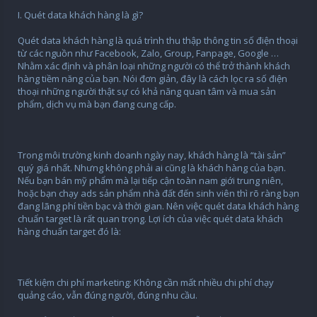
I. Quét data khách hàng là gì?
Quét data khách hàng là quá trình thu thập thông tin số điện thoại
từ các nguồn như Facebook, Zalo, Group, Fanpage, Google …
Nhằm xác định và phân loại những người có thể trở thành khách
hàng tiềm năng của bạn. Nói đơn giản, đây là cách lọc ra số điện
thoại những người thật sự có khả năng quan tâm và mua sản
phẩm, dịch vụ mà bạn đang cung cấp.
Trong môi trường kinh doanh ngày nay, khách hàng là “tài sản”
quý giá nhất. Nhưng không phải ai cũng là khách hàng của bạn.
Nếu bạn bán mỹ phẩm mà lại tiếp cận toàn nam giới trung niên,
hoặc bạn chạy ads sản phẩm nhà đất đến sinh viên thì rõ ràng bạn
đang lãng phí tiền bạc và thời gian. Nên việc quét data khách hàng
chuẩn target là rất quan trọng. Lợi ích của việc quét data khách
hàng chuẩn target đó là:
Tiết kiệm chi phí marketing: Không cần mất nhiều chi phí chạy
quảng cáo, vẫn đúng người, đúng nhu cầu.