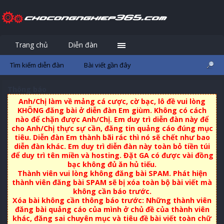
Trang chủ
Diễn đàn
Đăng nhập
Đăng ký
Tìm kiếm diễn đàn
Bài viết gần đây
Thông báo
Anh/Chị làm về mảng cá cược, cờ bạc, lô đề vui lòng
KHÔNG đăng bài ở diễn đàn Em giùm. Không có cách
nào để chặn được Anh/Chị. Em duy trì diễn đàn này để
cho Anh/Chị thực sự cần, đăng tin quảng cáo đúng mục
tiêu. Diễn đàn Em thành bãi rác thì nó sẽ chết như bao
diễn đàn khác. Em duy trì diễn đàn này toàn bỏ tiền túi
để duy trì tên miền và hosting. Đặt GA có được vài đồng
bạc không đủ ăn hủ tiếu.
Thành viên vui lòng không đăng bài SPAM. Phát hiện
thành viên đăng bài SPAM sẽ bị xóa toàn bộ bài viết mà
không cần báo trước.
Xóa bài không cần thông báo trước: Những thành viên
đăng bài quảng cáo của mình ở chủ đề của thành viên
khác, đăng sai chuyên mục và tiêu đề bài viết toàn chữ