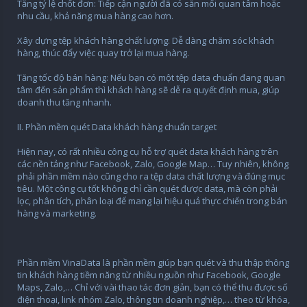
Tăng tỷ lệ chốt đơn: Tiếp cận người đã có sẵn mối quan tâm hoặc
nhu cầu, khả năng mua hàng cao hơn.
Xây dựng tệp khách hàng chất lượng: Dễ dàng chăm sóc khách
hàng, thúc đẩy việc quay trở lại mua hàng.
Tăng tốc độ bán hàng: Nếu bạn có một tệp data chuẩn đang quan
tâm đến sản phẩm thì khách hàng sẽ dễ ra quyết định mua, giúp
doanh thu tăng nhanh.
II. Phần mềm quét Data khách hàng chuẩn target
Hiện nay, có rất nhiều công cụ hỗ trợ quét data khách hàng trên
các nền tảng như Facebook, Zalo, Google Map… Tuy nhiên, không
phải phần mềm nào cũng cho ra tệp data chất lượng và đúng mục
tiêu. Một công cụ tốt không chỉ cần quét được data, mà còn phải
lọc, phân tích, phân loại để mang lại hiệu quả thực chiến trong bán
hàng và marketing.
Phần mềm VinaData là phần mềm giúp bạn quét và thu thập thông
tin khách hàng tiềm năng từ nhiều nguồn như Facebook, Google
Maps, Zalo,… Chỉ với vài thao tác đơn giản, bạn có thể thu được số
điện thoại, link nhóm Zalo, thông tin doanh nghiệp,… theo từ khóa,