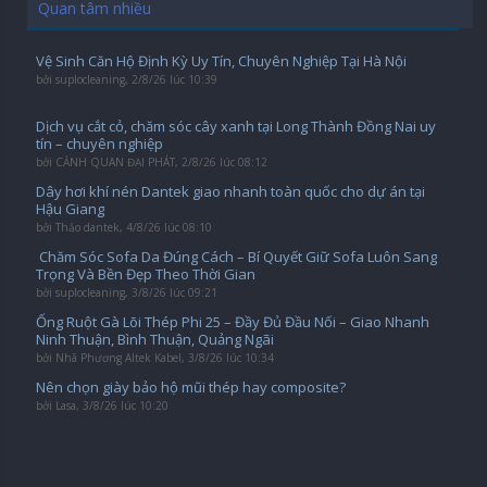
Quan tâm nhiều
Vệ Sinh Căn Hộ Định Kỳ Uy Tín, Chuyên Nghiệp Tại Hà Nội
bởi
suplocleaning
,
2/8/26 lúc 10:39
Dịch vụ cắt cỏ, chăm sóc cây xanh tại Long Thành Đồng Nai uy
tín – chuyên nghiệp
bởi
CẢNH QUAN ĐẠI PHÁT
,
2/8/26 lúc 08:12
Dây hơi khí nén Dantek giao nhanh toàn quốc cho dự án tại
Hậu Giang
bởi
Thảo dantek
,
4/8/26 lúc 08:10
️ Chăm Sóc Sofa Da Đúng Cách – Bí Quyết Giữ Sofa Luôn Sang
Trọng Và Bền Đẹp Theo Thời Gian
bởi
suplocleaning
,
3/8/26 lúc 09:21
Ống Ruột Gà Lõi Thép Phi 25 – Đầy Đủ Đầu Nối – Giao Nhanh
Ninh Thuận, Bình Thuận, Quảng Ngãi
bởi
Nhã Phương Altek Kabel
,
3/8/26 lúc 10:34
Nên chọn giày bảo hộ mũi thép hay composite?
bởi
Lasa
,
3/8/26 lúc 10:20