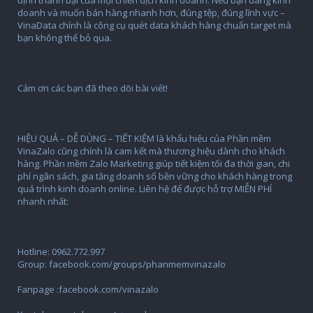
định thành bại của mọi chiến dịch kinh doanh. Nếu bạn đang kinh
doanh và muốn bán hàng nhanh hơn, đúng tệp, đúng lĩnh vực –
VinaData chính là công cụ quét data khách hàng chuẩn target mà
bạn không thể bỏ qua.
Cảm ơn các bạn đã theo dõi bài viết!
HIỆU QUẢ – DỄ DÙNG – TIẾT KIỆM là khẩu hiệu của Phần mềm
VinaZalo cũng chính là cam kết mà thương hiệu dành cho khách
hàng. Phần mềm Zalo Marketing giúp tiết kiệm tối đa thời gian, chi
phí ngân sách, gia tăng doanh số bền vững cho khách hàng trong
quá trình kinh doanh online. Liên hệ để được hỗ trợ MIỄN PHÍ
nhanh nhất:
Hotline: 0962.772.997
Group: facebook.com/groups/phanmemvinazalo
Fanpage :facebook.com/vinazalo