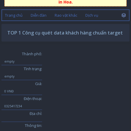
in Hoa.
Trang chủ
Diễn đàn
Rao vặt khác
Dịch vụ
TOP 1 Công cụ quét data khách hàng chuẩn target
Thành phố:
empty
Tình trạng:
empty
Giá:
0 VNĐ
Điện thoại:
0325417234
Địa chỉ:
Thông tin: