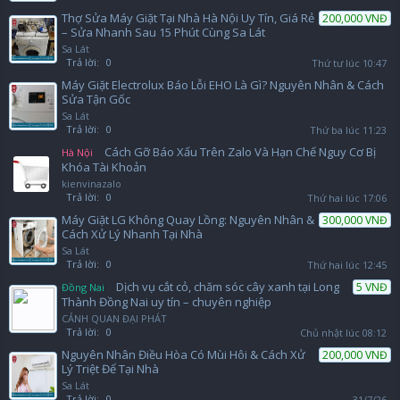
Thợ Sửa Máy Giặt Tại Nhà Hà Nội Uy Tín, Giá Rẻ
200,000 VNĐ
– Sửa Nhanh Sau 15 Phút Cùng Sa Lát
Sa Lát
Trả lời:
0
Thứ tư lúc 10:47
Máy Giặt Electrolux Báo Lỗi EHO Là Gì? Nguyên Nhân & Cách
Sửa Tận Gốc
Sa Lát
Trả lời:
0
Thứ ba lúc 11:23
Cách Gỡ Báo Xấu Trên Zalo Và Hạn Chế Nguy Cơ Bị
Hà Nội
Khóa Tài Khoản
kienvinazalo
Trả lời:
0
Thứ hai lúc 17:06
Máy Giặt LG Không Quay Lồng: Nguyên Nhân &
300,000 VNĐ
Cách Xử Lý Nhanh Tại Nhà
Sa Lát
Trả lời:
0
Thứ hai lúc 12:45
Dịch vụ cắt cỏ, chăm sóc cây xanh tại Long
5 VNĐ
Đồng Nai
Thành Đồng Nai uy tín – chuyên nghiệp
CẢNH QUAN ĐẠI PHÁT
Trả lời:
0
Chủ nhật lúc 08:12
Nguyên Nhân Điều Hòa Có Mùi Hôi & Cách Xử
200,000 VNĐ
Lý Triệt Để Tại Nhà
Sa Lát
Trả lời:
0
31/7/26