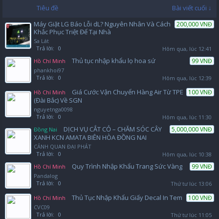
Tiêu đề
Bài viết cuối ↓
Máy Giặt LG Báo Lỗi dL? Nguyên Nhân Và Cách
200,000 VNĐ
Khắc Phục Triệt Để Tại Nhà
Sa Lát
Trả lời:
0
Hôm qua, lúc 12:41
Thủ tục nhập khẩu lọ hoa sứ
99 VNĐ
Hồ Chí Minh
phankhoi97
Trả lời:
0
Hôm qua, lúc 12:39
Giá Cước Vận Chuyển Hàng Air Từ TPE
100 VNĐ
Hồ Chí Minh
(Đài Bắc) Về SGN
nguyetnga0098
Trả lời:
0
Hôm qua, lúc 11:30
DỊCH VỤ CẮT CỎ – CHĂM SÓC CÂY
5,000,000 VNĐ
Đồng Nai
XANH KCN AMATA BIÊN HÒA ĐỒNG NAI
CẢNH QUAN ĐẠI PHÁT
Trả lời:
0
Hôm qua, lúc 10:38
Quy Trình Nhập Khẩu Trang Sức Vàng
99 VNĐ
Hồ Chí Minh
Pandalog
Trả lời:
0
Thứ tư lúc 13:06
Thủ Tục Nhập Khẩu Giấy Decal In Tem
100 VNĐ
Hồ Chí Minh
CVC09
Trả lời:
0
Thứ tư lúc 11:05