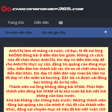
Trang chủ
Diễn đàn
Đăng nhập
Đăng ký
Tìm kiếm diễn đàn
Bài viết gần đây
Thông báo
Anh/Chị làm về mảng cá cược, cờ bạc, lô đề vui lòng
KHÔNG đăng bài ở diễn đàn Em giùm. Không có cách
nào để chặn được Anh/Chị. Em duy trì diễn đàn này để
cho Anh/Chị thực sự cần, đăng tin quảng cáo đúng mục
tiêu. Diễn đàn Em thành bãi rác thì nó sẽ chết như bao
diễn đàn khác. Em duy trì diễn đàn này toàn bỏ tiền túi
để duy trì tên miền và hosting. Đặt GA có được vài đồng
bạc không đủ ăn hủ tiếu.
Thành viên vui lòng không đăng bài SPAM. Phát hiện
thành viên đăng bài SPAM sẽ bị xóa toàn bộ bài viết mà
không cần báo trước.
Xóa bài không cần thông báo trước: Những thành viên
đăng bài quảng cáo của mình ở chủ đề của thành viên
khác, đăng sai chuyên mục và tiêu đề bài viết toàn chữ