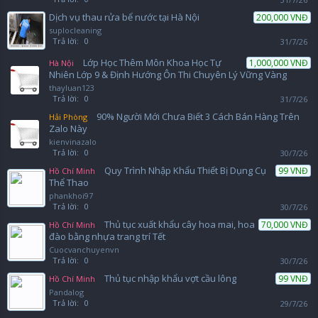
Dịch vụ thau rửa bể nước tại Hà Nội
200,000 VNĐ
suplocleaning
Trả lời:
0
31/7/26
Lớp Học Thêm Môn Khoa Học Tự
1,000,000 VNĐ
Hà Nội
Nhiên Lớp 9 & Định Hướng Ôn Thi Chuyên Lý Vững Vàng
thayluan123
Trả lời:
0
31/7/26
90% Người Mới Chưa Biết 3 Cách Bán Hàng Trên
Hải Phòng
Zalo Này
kienvinazalo
Trả lời:
0
30/7/26
Quy Trình Nhập Khẩu Thiết Bị Dụng Cụ
99 VNĐ
Hồ Chí Minh
Thể Thao
phankhoi97
Trả lời:
0
30/7/26
Thủ tục xuất khẩu cây hoa mai, hoa
70,000 VNĐ
Hồ Chí Minh
đào bằng nhựa trang trí Tết
Cuocvanchuyenvn
Trả lời:
0
30/7/26
Thủ tục nhập khẩu vợt cầu lông
99 VNĐ
Hồ Chí Minh
Pandalog
Trả lời:
0
29/7/26