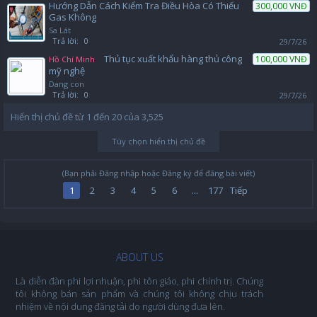
Hướng Dẫn Cách Kiểm Tra Điều Hòa Có Thiếu
300,000 VNĐ
Gas Không
Sa Lát
Trả lời:
0
29/7/26
Thủ tục xuất khẩu hàng thủ công
100,000 VNĐ
Hồ Chí Minh
mỹ nghệ
Dang con
Trả lời:
0
29/7/26
Hiển thị chủ đề từ 1 đến 20 của 3,525
Tùy chọn hiển thị chủ đề
(Bạn phải Đăng nhập hoặc Đăng ký để đăng bài viết)
1
2
3
4
5
6
...
177
Tiếp
ABOUT US
Là diễn đàn phi lợi nhuận, phi tôn giáo, phi chính trị. Chúng
tôi không bán sản phẩm và chúng tôi không chịu trách
nhiệm về nội dung đăng tải do người dùng đưa lên.