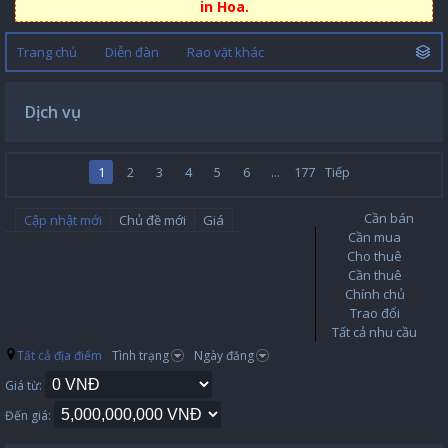
in Hoa.
Trang chủ
Diễn đàn
Rao vặt khác
Dịch vụ
1
2
3
4
5
6
...
177
Tiếp
Cần bán
Cập nhật mới
Chủ đề mới
Giá
Cần mua
Cho thuê
Cần thuê
Chính chủ
Trao đổi
Tất cả nhu cầu
Tất cả địa điểm
Tình trạng
Ngày đăng
Giá từ:
Đến giá: