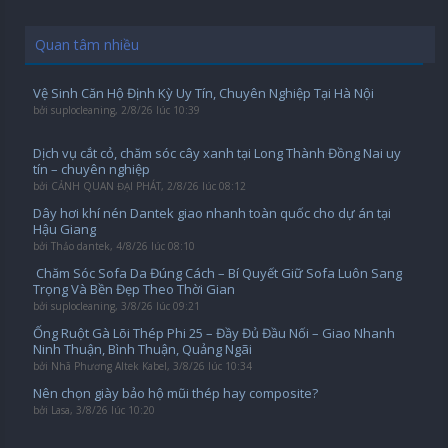
Quan tâm nhiều
Vệ Sinh Căn Hộ Định Kỳ Uy Tín, Chuyên Nghiệp Tại Hà Nội
bởi
suplocleaning
,
2/8/26 lúc 10:39
Dịch vụ cắt cỏ, chăm sóc cây xanh tại Long Thành Đồng Nai uy
tín – chuyên nghiệp
bởi
CẢNH QUAN ĐẠI PHÁT
,
2/8/26 lúc 08:12
Dây hơi khí nén Dantek giao nhanh toàn quốc cho dự án tại
Hậu Giang
bởi
Thảo dantek
,
4/8/26 lúc 08:10
️ Chăm Sóc Sofa Da Đúng Cách – Bí Quyết Giữ Sofa Luôn Sang
Trọng Và Bền Đẹp Theo Thời Gian
bởi
suplocleaning
,
3/8/26 lúc 09:21
Ống Ruột Gà Lõi Thép Phi 25 – Đầy Đủ Đầu Nối – Giao Nhanh
Ninh Thuận, Bình Thuận, Quảng Ngãi
bởi
Nhã Phương Altek Kabel
,
3/8/26 lúc 10:34
Nên chọn giày bảo hộ mũi thép hay composite?
bởi
Lasa
,
3/8/26 lúc 10:20