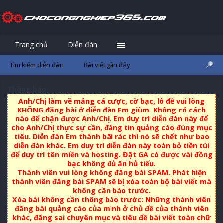
Trang chủ
Diễn đàn
Đăng nhập
Đăng ký
Tìm kiếm diễn đàn
Bài viết gần đây
Thông báo
Anh/Chị làm về mảng cá cược, cờ bạc, lô đề vui lòng
KHÔNG đăng bài ở diễn đàn Em giùm. Không có cách
nào để chặn được Anh/Chị. Em duy trì diễn đàn này để
cho Anh/Chị thực sự cần, đăng tin quảng cáo đúng mục
tiêu. Diễn đàn Em thành bãi rác thì nó sẽ chết như bao
diễn đàn khác. Em duy trì diễn đàn này toàn bỏ tiền túi
để duy trì tên miền và hosting. Đặt GA có được vài đồng
bạc không đủ ăn hủ tiếu.
Thành viên vui lòng không đăng bài SPAM. Phát hiện
thành viên đăng bài SPAM sẽ bị xóa toàn bộ bài viết mà
không cần báo trước.
Xóa bài không cần thông báo trước: Những thành viên
đăng bài quảng cáo của mình ở chủ đề của thành viên
khác, đăng sai chuyên mục và tiêu đề bài viết toàn chữ