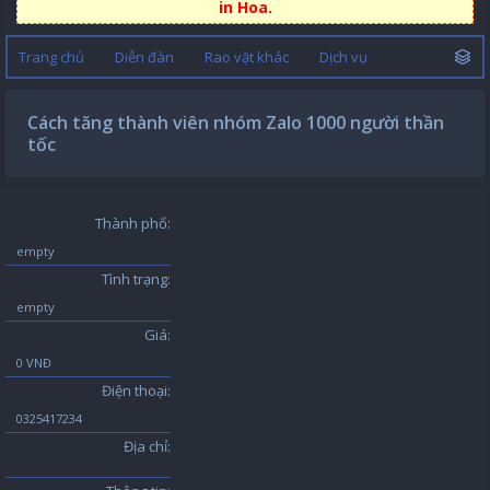
in Hoa.
Trang chủ
Diễn đàn
Rao vặt khác
Dịch vụ
Cách tăng thành viên nhóm Zalo 1000 người thần
tốc
Thành phố:
empty
Tình trạng:
empty
Giá:
0 VNĐ
Điện thoại:
0325417234
Địa chỉ: