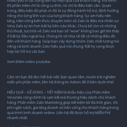
nhiều yếu tố tác động đến độ hiệu quả của khách hàng. Với mình
thì phần mềm chỉ là công cụ thôi, nó chỉ là điều kiện cần. Quan
trọng, điều kiện đủ phải có đó là sự đồng hành hỗ trợ, định hướng
riêng cho từng lĩnh vực của từng khách hàng. Sự am hiểu nền
tảng, nắm vững kiến thức chuyên môn về Zalo là điều mà nhân sự
Vina Zalo tự tin hơn bất kỳ bên nào khác. Chưa kể còn có những
thủ thuật, tut tríck về Zalo mà bạn sẽ “wow” không bao giờ tìm thấy
ở bất kỳ đâu ngoài kia. Chúng tôi sẽ chia sẻ tất cả những điều đó
đến với khách hàng. Giúp bạn xây dựng nhóm Zalo chất lượng nói
riêng và kinh doanh Zalo hiệu quả nói chung. Rất hy vọng được
hợp tác hỗ trợ các bạn.
Xem thêm video youtube:
Cảm ơn bạn đã đọc hết bài viết. Bạn quan tâm, muốn trải nghiệm
miễn phí phần mềm, liên hệ thông tin Admin để ở bên dưới nhé!
HIỆU QUẢ – DỄ DÙNG – TIẾT KIỆM là khẩu hiệu của Phần mềm
VinaZalo cũng chính là cam kết mà thương hiệu dành cho khách
hàng. Phần mềm Zalo Marketing giúp tiết kiệm tối đa thời gian, chi
phí ngân sách, gia tăng doanh số bền vững cho khách hàng trong
quá trình kinh doanh online. Liên hệ để được hỗ trợ MIỄN PHÍ
nhanh nhất: