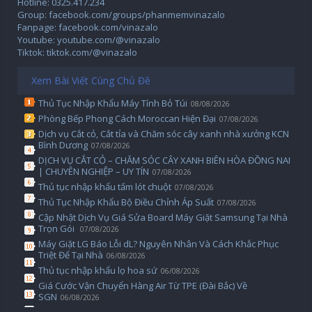
Hotline: 0325.417.234
Group: facebook.com/groups/phanmemvinazalo
Fanpage: facebook.com/vinazalo
Youtube: youtube.com/@vinazalo
Tiktok: tiktok.com/@vinazalo
Xem Bài Viết Cùng Chủ Đề
Thủ Tục Nhập Khẩu Máy Tính Bỏ Túi
08/08/2026
Phòng Bếp Phong Cách Moroccan Hiện Đại
07/08/2026
Dịch vụ Cắt cỏ, Cắt tỉa và Chăm sóc cây xanh nhà xưởng KCN
Bình Dương
07/08/2026
DỊCH VỤ CẮT CỎ – CHĂM SÓC CÂY XANH BIÊN HÒA ĐỒNG NAI
| CHUYÊN NGHIỆP – UY TÍN
07/08/2026
Thủ tục nhập khẩu tấm lót chuột
07/08/2026
Thủ Tục Nhập Khẩu Bộ Điều Chỉnh Áp Suất
07/08/2026
Cập Nhật Dịch Vụ Giá Sửa Board Máy Giặt Samsung Tại Nhà
Trọn Gói ️
07/08/2026
Máy Giặt LG Báo Lỗi dL? Nguyên Nhân Và Cách Khắc Phục
Triệt Để Tại Nhà
06/08/2026
Thủ tục nhập khẩu lọ hoa sứ
06/08/2026
Giá Cước Vận Chuyển Hàng Air Từ TPE (Đài Bắc) Về
SGN
06/08/2026