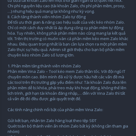
cứ đưa tài khoản Zalo lên một thời gian ngắn là bị quét hết nick.
Chi phí nguyên liệu cao (tài khoản Zalo, chi phí phần mềm, proxy,
…) nhưng hiệu quả mang lại không như kỳ vọng.
II. Cách tăng thành viên nhóm Zalo tự động
Để tối ưu thời gian & nâng cao hiệu suất của việc kéo nhóm Zalo.
Chỉ có một cách duy nhất là áp dụng công cụ phần mềm tự động
hóa. Tuy nhiên, không phải phần mềm nào cũng mang lại kết quả
tốt. Trên thị trường có muôn vàn cá phần mềm kéo mem Zalo khác
nhau. Điều quan trọng nhất là bạn cần lựa chọn ra một phần mềm
Zalo thực sự hiệu quả. Admin sẽ giới thiệu cho bạn bộ phần mềm
chuyên kéo nhóm Zalo số lượng lớn.
1. Phần mềm tăng thành viên nhóm Zalo
Phần mềm Vina Zalo – Tool kéo mem Zalo thần tốc. Với đội ngũ IT
chuyên môn cao. Bên mình đã xử lý được hầu hết các vấn đề mà
các tool trên thị trường gặp yếu điểm như: Tài khoản Zalo đưa lên
phần mềm dễ bị khóa, phải treo máy khi hoạt động, không thể lên
lịch trình, giới hạn tài khoản đăng nhập,… đến với Vina Zalo thì tất
cả vấn đề đó đều được giải quyết triệt để.
Các tính năng chính nổi bật của phần mềm Vina Zalo:
Gửi kết bạn, nhắn tin Zalo hàng loạt theo tệp SĐT
Quét toàn bộ thành viên ẩn nhóm Zalo bất kỳ (không cần tham gia
nhóm)