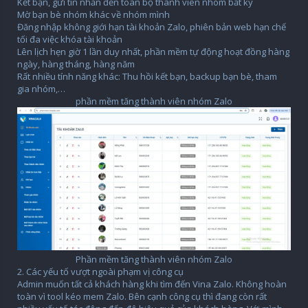
Kết bạn, gửi tin nhắn đến toàn bộ thành viên nhóm bất kỳ
Mờ bạn bè nhóm khác về nhóm mình
Đăng nhập không giới hạn tài khoản Zalo, phiên bản web hạn chế
tối đa việc khóa tài khoản
Lên lịch hẹn giờ 1 lần duy nhất, phần mềm tự động hoạt đồng hàng
ngày, hàng tháng, hàng năm
Rất nhiều tính năng khác: Thu hồi kết bạn, backup bạn bè, tham
gia nhóm,…
phần mềm tăng thành viên nhóm Zalo
Phần mềm tăng thành viên nhóm Zalo​
2. Các yếu tố vượt ngoài phạm vị công cụ
Admin muốn tất cả khách hàng khi tìm đến Vina Zalo. Không hoàn
toàn vì tool kéo mem Zalo. Bên cạnh công cụ thì đang còn rất