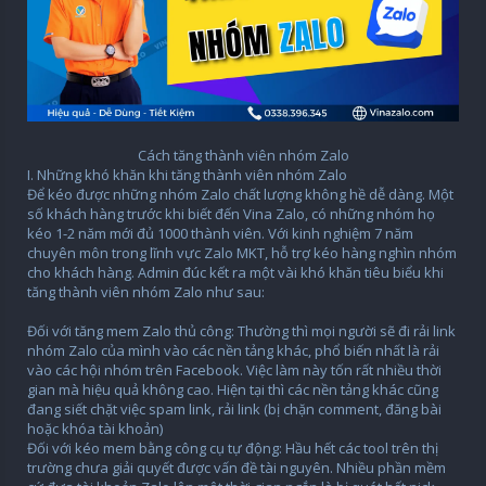
Cách tăng thành viên nhóm Zalo​
I. Những khó khăn khi tăng thành viên nhóm Zalo
Để kéo được những nhóm Zalo chất lượng không hề dễ dàng. Một
số khách hàng trước khi biết đến Vina Zalo, có những nhóm họ
kéo 1-2 năm mới đủ 1000 thành viên. Với kinh nghiệm 7 năm
chuyên môn trong lĩnh vực Zalo MKT, hỗ trợ kéo hàng nghìn nhóm
cho khách hàng. Admin đúc kết ra một vài khó khăn tiêu biểu khi
tăng thành viên nhóm Zalo như sau:
Đối với tăng mem Zalo thủ công: Thường thì mọi người sẽ đi rải link
nhóm Zalo của mình vào các nền tảng khác, phổ biến nhất là rải
vào các hội nhóm trên Facebook. Việc làm này tốn rất nhiều thời
gian mà hiệu quả không cao. Hiện tại thì các nền tảng khác cũng
đang siết chặt việc spam link, rải link (bị chặn comment, đăng bài
hoặc khóa tài khoản)
Đối với kéo mem bằng công cụ tự động: Hầu hết các tool trên thị
trường chưa giải quyết được vấn đề tài nguyên. Nhiều phần mềm