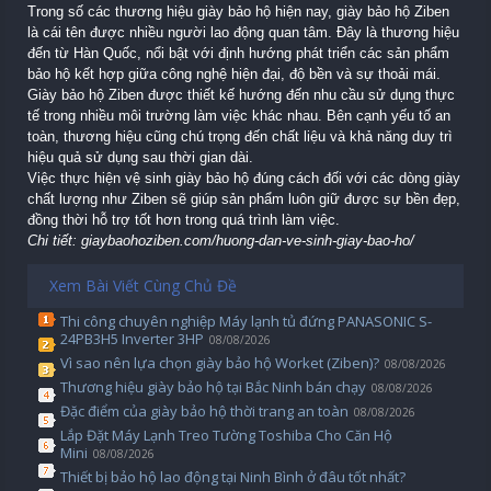
Trong số các thương hiệu giày bảo hộ hiện nay, giày bảo hộ Ziben
là cái tên được nhiều người lao động quan tâm. Đây là thương hiệu
đến từ Hàn Quốc, nổi bật với định hướng phát triển các sản phẩm
bảo hộ kết hợp giữa công nghệ hiện đại, độ bền và sự thoải mái.
Giày bảo hộ Ziben được thiết kế hướng đến nhu cầu sử dụng thực
tế trong nhiều môi trường làm việc khác nhau. Bên cạnh yếu tố an
toàn, thương hiệu cũng chú trọng đến chất liệu và khả năng duy trì
hiệu quả sử dụng sau thời gian dài.
Việc thực hiện vệ sinh giày bảo hộ đúng cách đối với các dòng giày
chất lượng như Ziben sẽ giúp sản phẩm luôn giữ được sự bền đẹp,
đồng thời hỗ trợ tốt hơn trong quá trình làm việc.
Chi tiết: giaybaohoziben.com/huong-dan-ve-sinh-giay-bao-ho/
Xem Bài Viết Cùng Chủ Đề
Thi công chuyên nghiệp Máy lạnh tủ đứng PANASONIC S-
24PB3H5 Inverter 3HP
08/08/2026
Vì sao nên lựa chọn giày bảo hộ Worket (Ziben)?
08/08/2026
Thương hiệu giày bảo hộ tại Bắc Ninh bán chạy
08/08/2026
Đặc điểm của giày bảo hộ thời trang an toàn
08/08/2026
Lắp Đặt Máy Lạnh Treo Tường Toshiba Cho Căn Hộ
Mini
08/08/2026
Thiết bị bảo hộ lao động tại Ninh Bình ở đâu tốt nhất?