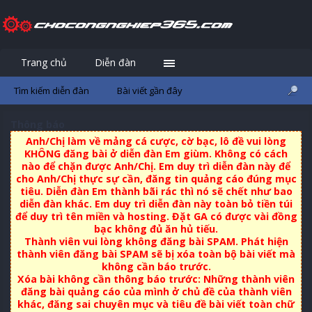
Trang chủ
Diễn đàn
Đăng nhập
Đăng ký
Tìm kiếm diễn đàn
Bài viết gần đây
Thông báo
Anh/Chị làm về mảng cá cược, cờ bạc, lô đề vui lòng
KHÔNG đăng bài ở diễn đàn Em giùm. Không có cách
nào để chặn được Anh/Chị. Em duy trì diễn đàn này để
cho Anh/Chị thực sự cần, đăng tin quảng cáo đúng mục
tiêu. Diễn đàn Em thành bãi rác thì nó sẽ chết như bao
diễn đàn khác. Em duy trì diễn đàn này toàn bỏ tiền túi
để duy trì tên miền và hosting. Đặt GA có được vài đồng
bạc không đủ ăn hủ tiếu.
Thành viên vui lòng không đăng bài SPAM. Phát hiện
thành viên đăng bài SPAM sẽ bị xóa toàn bộ bài viết mà
không cần báo trước.
Xóa bài không cần thông báo trước: Những thành viên
đăng bài quảng cáo của mình ở chủ đề của thành viên
khác, đăng sai chuyên mục và tiêu đề bài viết toàn chữ