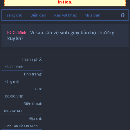
in Hoa.
Trang chủ
Diễn đàn
Rao vặt khác
Mua bán
Vì sao cần vệ sinh giày bảo hộ thường
Hồ Chí Minh
xuyên?
Thành phố:
Hồ Chí Minh
Tình trạng:
Hàng mới
Giá:
100,000 VNĐ
Điện thoại:
0987141143
Địa chỉ:
Bình Tân Hồ Chí Minh