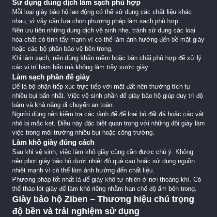
Sử dụng dung dịch làm sạch phù hợp
Mỗi loại giày bảo hộ lao động có thể sử dụng các chất liệu khác
nhau, vì vậy cần lựa chọn phương pháp làm sạch phù hợp.
Nên ưu tiên những dung dịch vệ sinh nhẹ, tránh sử dụng các loại
hóa chất có tính tẩy mạnh vì có thể làm ảnh hưởng đến bề mặt giày
hoặc các bộ phận bảo vệ bên trong.
Khi làm sạch, nên dùng khăn mềm hoặc bàn chải phù hợp để xử lý
các vị trí bám bẩn mà không làm trầy xước giày.
Làm sạch phần đế giày
Đế là bộ phận tiếp xúc trực tiếp với mặt đất nên thường tích tụ
nhiều bụi bẩn nhất. Việc vệ sinh phần đế giày bảo hộ giúp duy trì độ
bám và khả năng di chuyển an toàn.
Người dùng nên kiểm tra các rãnh đế để loại bỏ đất đá hoặc các vật
nhỏ bị mắc kẹt. Điều này đặc biệt quan trọng với những đôi giày làm
việc trong môi trường nhiều bụi hoặc công trường.
Làm khô giày đúng cách
Sau khi vệ sinh, việc làm khô giày cũng cần được chú ý. Không
nên phơi giày bảo hộ dưới nhiệt độ quá cao hoặc sử dụng nguồn
nhiệt mạnh vì có thể làm ảnh hưởng đến chất liệu.
Phương pháp tốt nhất là để giày khô tự nhiên ở nơi thoáng khí. Có
thể tháo lót giày để làm khô riêng nhằm hạn chế độ ẩm bên trong.
Giày bảo hộ Ziben – Thương hiệu chú trọng
độ bền và trải nghiệm sử dụng