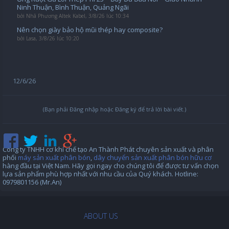
Ninh Thuận, Bình Thuận, Quảng Ngãi
bởi
Nhã Phương Altek Kabel
,
3/8/26 lúc 10:34
Nên chọn giày bảo hộ mũi thép hay composite?
bởi
Lasa
,
3/8/26 lúc 10:20
12/6/26
(Bạn phải Đăng nhập hoặc Đăng ký để trả lời bài viết.)
Công ty TNHH cơ khí chế tạo An Thành Phát chuyên sản xuất và phân
phối
máy sản xuất phân bón
,
dây chuyển sản xuất phân bón hữu cơ
hàng đầu tại Việt Nam. Hãy gọi ngay cho chúng tôi để được tư vấn chọn
lựa sản phẩm phù hợp nhất với nhu cầu của Quý khách. Hotline:
0979801156 (Mr.An)
ABOUT US