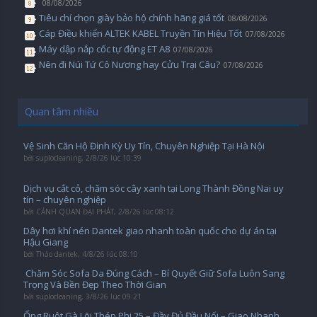
08/08/2026
Tiêu chí chọn giày bảo hộ chính hãng giá tốt
08/08/2026
Cáp Điều khiển ALTEK KABEL Truyền Tín Hiệu Tốt
07/08/2026
Máy dập nắp cốc tự động ET A8
07/08/2026
Nên đi Núi Tứ Cô Nương hay Cửu Trại Câu?
07/08/2026
Quan tâm nhiều
Vệ Sinh Căn Hộ Định Kỳ Uy Tín, Chuyên Nghiệp Tại Hà Nội
bởi
suplocleaning
,
2/8/26 lúc 10:39
Dịch vụ cắt cỏ, chăm sóc cây xanh tại Long Thành Đồng Nai uy
tín – chuyên nghiệp
bởi
CẢNH QUAN ĐẠI PHÁT
,
2/8/26 lúc 08:12
Dây hơi khí nén Dantek giao nhanh toàn quốc cho dự án tại
Hậu Giang
bởi
Thảo dantek
,
4/8/26 lúc 08:10
️ Chăm Sóc Sofa Da Đúng Cách – Bí Quyết Giữ Sofa Luôn Sang
Trọng Và Bền Đẹp Theo Thời Gian
bởi
suplocleaning
,
3/8/26 lúc 09:21
Ống Ruột Gà Lõi Thép Phi 25 – Đầy Đủ Đầu Nối – Giao Nhanh