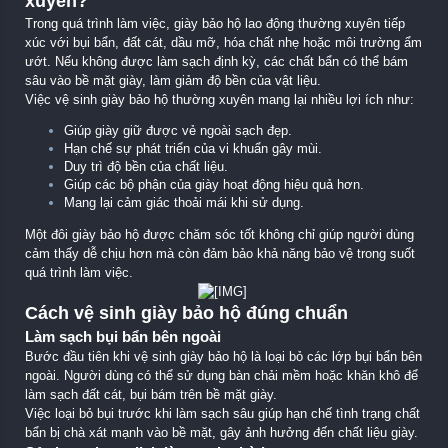
xuyên?
Trong quá trình làm việc, giày bảo hộ lao động thường xuyên tiếp
xúc với bụi bẩn, đất cát, dầu mỡ, hóa chất nhẹ hoặc môi trường ẩm
ướt. Nếu không được làm sạch định kỳ, các chất bẩn có thể bám
sâu vào bề mặt giày, làm giảm độ bền của vật liệu.
Việc vệ sinh giày bảo hộ thường xuyên mang lại nhiều lợi ích như:
Giúp giày giữ được vẻ ngoài sạch đẹp.
Hạn chế sự phát triển của vi khuẩn gây mùi.
Duy trì độ bền của chất liệu.
Giúp các bộ phận của giày hoạt động hiệu quả hơn.
Mang lại cảm giác thoải mái khi sử dụng.
Một đôi giày bảo hộ được chăm sóc tốt không chỉ giúp người dùng
cảm thấy dễ chịu hơn mà còn đảm bảo khả năng bảo vệ trong suốt
quá trình làm việc.
Cách vệ sinh giày bảo hộ đúng chuẩn
Làm sạch bụi bẩn bên ngoài
Bước đầu tiên khi vệ sinh giày bảo hộ là loại bỏ các lớp bụi bẩn bên
ngoài. Người dùng có thể sử dụng bàn chải mềm hoặc khăn khô để
làm sạch đất cát, bụi bám trên bề mặt giày.
Việc loại bỏ bụi trước khi làm sạch sâu giúp hạn chế tình trạng chất
bẩn bị chà xát mạnh vào bề mặt, gây ảnh hưởng đến chất liệu giày.