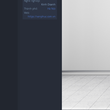
Nghề nghiệp:
Kinh Doanh
Thành phố:
Hà Nội
Web:
https://vanphuc.com.vn