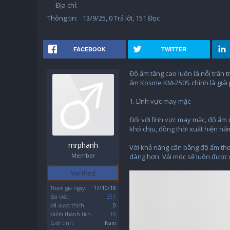
Địa chỉ:
Thông tin:
13/9/25
, 0 Trả lời, 151 Đọc
FACEBOOK
TWITTER
Độ ẩm tăng cao luôn là nỗi trăn 
ẩm Kosme KM-250S chính là giải 
1. Lĩnh vực may mặc
Đối với lĩnh vực may mặc, độ ẩm 
khó chịu, đồng thời xuất hiện nấm
mrphanh
Với khả năng cân bằng độ ẩm the
Member
dàng hơn. Vải móc sẽ luôn được 
Verified
Tham gia ngày:
17/10/18
Bài viết:
251
Đã được thích:
0
Điểm thành tích:
16
Giới tính:
Nam