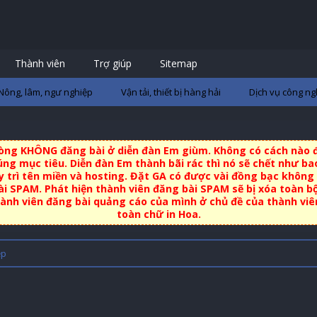
Thành viên
Trợ giúp
Sitemap
Nông, lâm, ngư nghiệp
Vận tải, thiết bị hàng hải
Dịch vụ công ng
 lòng KHÔNG đăng bài ở diễn đàn Em giùm. Không có cách nào đ
ng mục tiêu. Diễn đàn Em thành bãi rác thì nó sẽ chết như bao
uy trì tên miền và hosting. Đặt GA có được vài đồng bạc không 
i SPAM. Phát hiện thành viên đăng bài SPAM sẽ bị xóa toàn b
nh viên đăng bài quảng cáo của mình ở chủ đề của thành viên 
toàn chữ in Hoa.
ệp