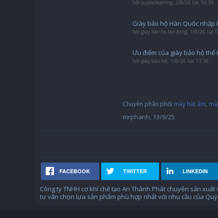
bởi
suplocleaning
,
2/8/26 lúc 10:39
Giày bảo hộ Hàn Quốc nhập 
bởi
giay bao ho lao dong
,
1/8/26 lúc 
Ưu điểm của giày bảo hộ thể 
bởi
giày bảo hộ
,
1/8/26 lúc 13:36
Chuyên phân phối
máy hút ẩm
,
máy
mrphanh
,
13/9/25
FACEBOOK
TWITTER
LINKEDIN
Công ty TNHH cơ khí chế tạo An Thành Phát chuyên sản xuất
tư vấn chọn lựa sản phẩm phù hợp nhất với nhu cầu của Quý 