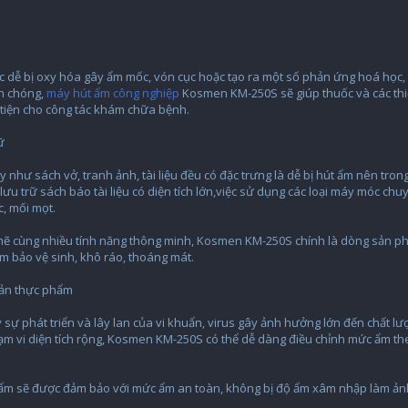
ốc dễ bị oxy hóa gây ẩm mốc, vón cục hoặc tạo ra một số phản ứng hoá học,
h chóng,
máy hút ẩm công nghiệp
Kosmen KM-250S sẽ giúp thuốc và các thiế
 tiện cho công tác khám chữa bệnh.
ữ
như sách vở, tranh ảnh, tài liệu đều có đặc trưng là dễ bị hút ẩm nên trong
ưu trữ sách báo tài liệu có diện tích lớn,việc sử dụng các loại máy móc chu
, mối mọt.
 cùng nhiều tính năng thông minh, Kosmen KM-250S chính là dòng sản phẩm 
m bảo vệ sinh, khô ráo, thoáng mát.
uản thực phẩm
ẩy sự phát triển và lây lan của vi khuẩn, virus gây ảnh hưởng lớn đến chất 
ạm vi diện tích rộng, Kosmen KM-250S có thể dễ dàng điều chỉnh mức ẩm th
ẩm sẽ được đảm bảo với mức ẩm an toàn, không bị độ ẩm xâm nhập làm ảnh