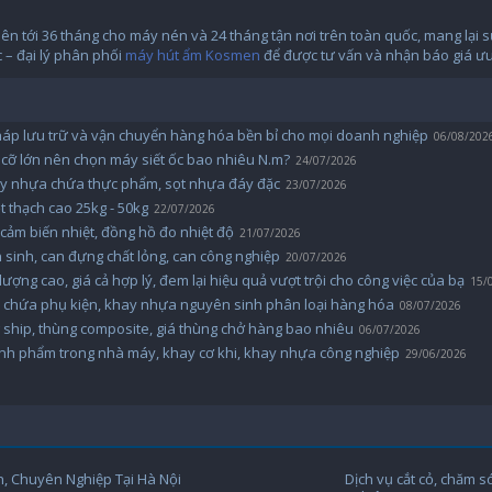
n tới 36 tháng cho máy nén và 24 tháng tận nơi trên toàn quốc, mang lại s
 – đại lý phân phối
máy hút ẩm Kosmen
để được tư vấn và nhận báo giá ưu 
pháp lưu trữ và vận chuyển hàng hóa bền bỉ cho mọi doanh nghiệp
06/08/202
cỡ lớn nên chọn máy siết ốc bao nhiêu N.m?
24/07/2026
ay nhựa chứa thực phẩm, sọt nhựa đáy đặc
23/07/2026
 thạch cao 25kg - 50kg
22/07/2026
 cảm biến nhiệt, đồng hồ đo nhiệt độ
21/07/2026
 sinh, can đựng chất lỏng, can công nghiệp
20/07/2026
ượng cao, giá cả hợp lý, đem lại hiệu quả vượt trội cho công việc của bạ
15/
y chứa phụ kiện, khay nhựa nguyên sinh phân loại hàng hóa
08/07/2026
g ship, thùng composite, giá thùng chở hàng bao nhiêu
06/07/2026
ành phẩm trong nhà máy, khay cơ khi, khay nhựa công nghiệp
29/06/2026
n, Chuyên Nghiệp Tại Hà Nội
Dịch vụ cắt cỏ, chăm s