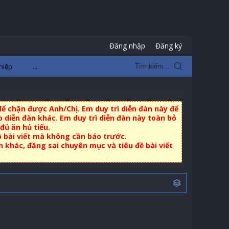
Đăng nhập
Đăng ký
hiệp
...
ể chặn được Anh/Chị. Em duy trì diễn đàn này để
 diễn đàn khác. Em duy trì diễn đàn này toàn bỏ
đủ ăn hủ tiếu.
ộ bài viết mà không cần báo trước.
khác, đăng sai chuyên mục và tiêu đề bài viết