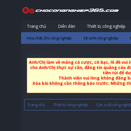
Trang chủ
Diễn đàn
Thiết bị công nghiệp
Hóa chất, khí công nghiệp
Vệ sinh công nghiệp
Thông báo
Anh/Chị làm về mảng cá cược, cờ bạc, lô đề vui
cho Anh/Chị thực sự cần, đăng tin quảng cáo đú
tiền túi để d
Thành viên vui lòng không đăng bà
Xóa bài không cần thông báo trước: Những thà
Trang chủ
Thiết bị công nghiệp
Sản xuất công nghi