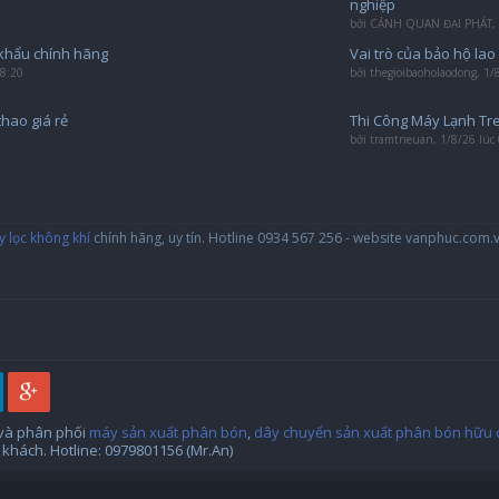
nghiệp
bởi
CẢNH QUAN ĐẠI PHÁT
,
khẩu chính hãng
Vai trò của bảo hộ la
08:20
bởi
thegioibaoholaodong
,
1/
thao giá rẻ
Thi Công Máy Lạnh Tr
bởi
tramtrieuan
,
1/8/26 lúc
 lọc không khí
chính hãng, uy tín. Hotline 0934 567 256 - website vanphuc.com.
 và phân phối
máy sản xuất phân bón
,
dây chuyển sản xuất phân bón hữu 
khách. Hotline: 0979801156 (Mr.An)