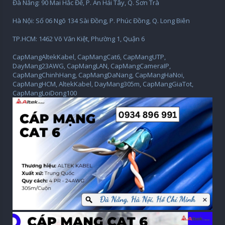
Đà Nẵng: 90 Mai Hắc Đế, P. An Hải Tây, Q. Sơn Trà
Hà Nội: Số 06 Ngõ 134 Sài Đồng, P. Phúc Đồng, Q. Long Biên
TP.HCM: 1462 Võ Văn Kiệt, Phường 1, Quận 6
CapMangAltekKabel, CapMangCat6, CapMangUTP,
DayMang23AWG, CapMangLAN, CapMangCameraIP,
CapMangChinhHang, CapMangDaNang, CapMangHaNoi,
CapMangHCM, AltekKabel, DayMang305m, CapMangGiaTot,
CapMangLoiDong100