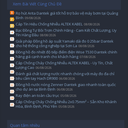
Xem Bài Viết Cùng Chủ Đề
Rọ hút Arita Dantek giá tốt hỗ trợ bảo vệ máy bơm tại Quảng
Bình
09/08/2026
Cáp Tín Hiệu Chống Nhiễu ALTEK KABEL
08/08/2026
Bạc Đồng Tự Bôi Trơn Chính Hãng - Cam Kết Chất Lượng, Uy
Tín Hàng Đầu
08/08/2026
Giải pháp Đồng hồ áp suất Yamaki dải đo 0 25bar Dantek
cho hệ thống công nghiệp tại Sơn La
08/08/2026
Đồng hồ đo nhiệt độ tiếp điểm điện Wise T530 Dantek chính
hãng giá cạnh tranh cho khách hàng
07/08/2026
Cáp Chống Cháy Chống Nhiễu ALTEK KABEL - Uy Tín, Chất
Lượng Cao
06/08/2026
Đánh giá chất lượng nước nhanh chóng với máy đo đa chỉ
tiêu cầm tay Hach DR900
06/08/2026
Đồng hồ nước nóng Zenner Dantek giao nhanh toàn quốc
cho dự án tại Bình Định
06/08/2026
Ray điện an toàn cầu trục
05/08/2026
Cáp Chống Cháy Chống Nhiễu 2x0.75mm² – Sẵn Kho Khánh
Hòa, Bình Định, Phú Yên
05/08/2026
Quan tâm nhiều