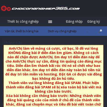
Thiết bị công nghiệp
Đăng nhập
Đăng ký
Vận tải, thiết bị hàng hải
Dịch vụ công nghiệp
...
Thông báo
Anh/Chị làm về mảng cá cược, cờ bạc, lô đề vui lòng
KHÔNG đăng bài ở diễn đàn Em giùm. Không có cách
nào để chặn được Anh/Chị. Em duy trì diễn đàn này để
cho Anh/Chị thực sự cần, đăng tin quảng cáo đúng mục
tiêu. Diễn đàn Em thành bãi rác thì nó sẽ chết như bao
diễn đàn khác. Em duy trì diễn đàn này toàn bỏ tiền túi
để duy trì tên miền và hosting. Đặt GA có được vài đồng
bạc không đủ ăn hủ tiếu.
Thành viên vui lòng không đăng bài SPAM. Phát hiện
thành viên đăng bài SPAM sẽ bị xóa toàn bộ bài viết mà
không cần báo trước.
Xóa bài không cần thông báo trước: Những thành viên
đăng bài quảng cáo của mình ở chủ đề của thành viên
khác, đăng sai chuyên mục và tiêu đề bài viết toàn chữ