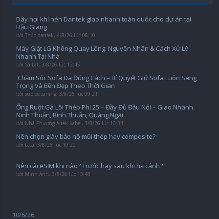
Dây hơi khí nén Dantek giao nhanh toàn quốc cho dự án tại
Hậu Giang
bởi
Thảo dantek
,
4/8/26 lúc 08:10
Máy Giặt LG Không Quay Lồng: Nguyên Nhân & Cách Xử Lý
Nhanh Tại Nhà
bởi
Sa Lát
,
3/8/26 lúc 12:45
️ Chăm Sóc Sofa Da Đúng Cách – Bí Quyết Giữ Sofa Luôn Sang
Trọng Và Bền Đẹp Theo Thời Gian
bởi
suplocleaning
,
3/8/26 lúc 09:21
Ống Ruột Gà Lõi Thép Phi 25 – Đầy Đủ Đầu Nối – Giao Nhanh
Ninh Thuận, Bình Thuận, Quảng Ngãi
bởi
Nhã Phương Altek Kabel
,
3/8/26 lúc 10:34
Nên chọn giày bảo hộ mũi thép hay composite?
bởi
Lasa
,
3/8/26 lúc 10:20
Nên cài eSIM khi nào? Trước hay sau khi hạ cánh?
bởi
Minh Anh
,
3/8/26 lúc 13:48
10/6/26