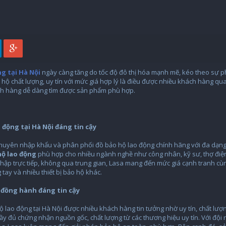
g tại Hà Nội
ngày càng tăng do tốc độ đô thị hóa mạnh mẽ, kéo theo sự ph
 hộ chất lượng, uy tín với mức giá hợp lý là điều được nhiều khách hàng quan
hách hàng dễ dàng tìm được sản phẩm phù hợp.
 động tại Hà Nội đáng tin cậy
chuyên nhập khẩu và phân phối đồ bảo hộ lao động chính hãng với đa dạng s
hộ lao động
phù hợp cho nhiều ngành nghề như công nhân, kỹ sư, thợ điện 
hập trực tiếp, không qua trung gian, Lasa mang đến mức giá cạnh tranh c
 tay và nhiều thiết bị bảo hộ khác.
 đồng hành đáng tin cậy
ộ lao động tại Hà Nội được nhiều khách hàng tin tưởng nhờ uy tín, chất lượ
y đủ chứng nhận nguồn gốc, chất lượng từ các thương hiệu uy tín. Với đội