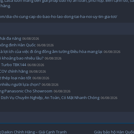
g, Lasa luôn mang đến giải pháp bảo hộ an toàn, phù hợp. Bên cạnh đó, sả
 hàng.
dia-chi-cung-cap-do-bao-ho-lao-dong-tai-ha-noi-uy-tin-gia-tot/
 thái đa năng
06/08/2026
chống đinh Hàn Quốc
06/08/2026
 lợi ích của việc đi ống đồng âm tường Điều hòa mang lại
06/08/2026
i khoảng bao nhiêu lâu?
06/08/2026
ì Turbo TBK144
06/08/2026
 COV chính hãng
06/08/2026
t thép loại nào tốt
06/08/2026
 nhiều người lựa chọn?
06/08/2026
ờng Panasonic Cho Showroom
06/08/2026
ồ Dịch Vụ Chuyên Nghiệp, An Toàn, Có Mặt Nhanh Chóng
06/08/2026
 Daikin Chính Hãng – Giá Cạnh Tranh
Giày bảo hộ Hàn Quốc