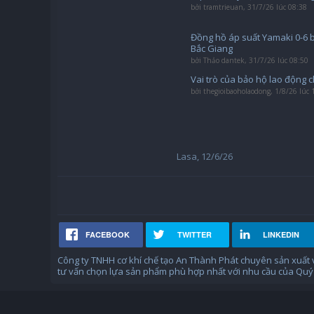
bởi
tramtrieuan
,
31/7/26 lúc 08:38
Đồng hồ áp suất Yamaki 0-6 
Bắc Giang
bởi
Thảo dantek
,
31/7/26 lúc 08:50
Vai trò của bảo hộ lao động 
bởi
thegioibaoholaodong
,
1/8/26 lúc 
Lasa
,
12/6/26
FACEBOOK
TWITTER
LINKEDIN
Công ty TNHH cơ khí chế tạo An Thành Phát chuyên sản xuất
tư vấn chọn lựa sản phẩm phù hợp nhất với nhu cầu của Quý 