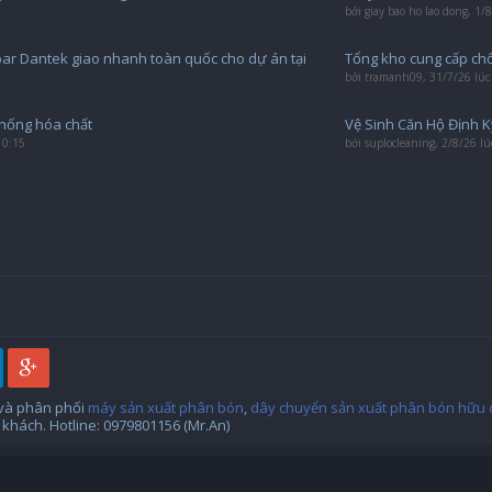
bởi
giay bao ho lao dong
,
1/8
bar Dantek giao nhanh toàn quốc cho dự án tại
Tổng kho cung cấp chổ
bởi
tramanh09
,
31/7/26 lúc
chống hóa chất
Vệ Sinh Căn Hộ Định K
10:15
bởi
suplocleaning
,
2/8/26 lú
 và phân phối
máy sản xuất phân bón
,
dây chuyển sản xuất phân bón hữu 
khách. Hotline: 0979801156 (Mr.An)