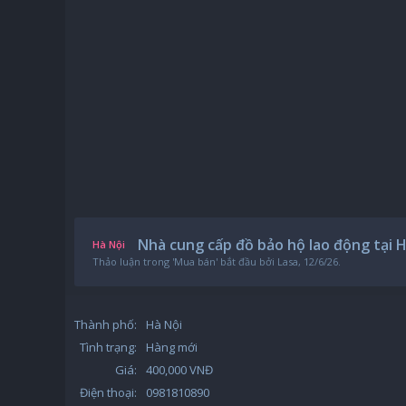
Nhà cung cấp đồ bảo hộ lao động tại H
Hà Nội
Thảo luận trong '
Mua bán
' bắt đầu bởi
Lasa
,
12/6/26
.
Thành phố:
Hà Nội
Tình trạng:
Hàng mới
Giá:
400,000 VNĐ
Điện thoại:
0981810890