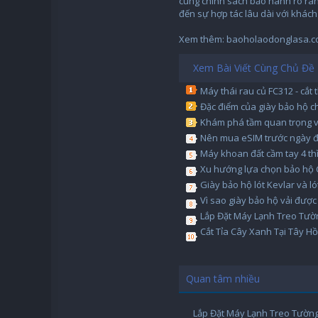
cùng chính sách bảo hành rõ ràn
đến sự hợp tác lâu dài với khách
Xem thêm: baoholaodonglasa.com/
Xem Bài Viết Cùng Chủ Đề
Máy thái rau củ FC312 - cắt
Đặc điểm của giày bảo hộ 
Khám phá tầm quan trọng và
Nên mua eSIM trước ngày đ
Máy khoan đất cầm tay 4 th
Xu hướng lựa chọn bảo hộ
Giày bảo hộ lót Kevlar và ló
Vì sao giày bảo hộ vải được
Lắp Đặt Máy Lạnh Treo Tư
Cắt Tỉa Cây Xanh Tại Tây H
Quan tâm nhiều
Lắp Đặt Máy Lạnh Treo Tường