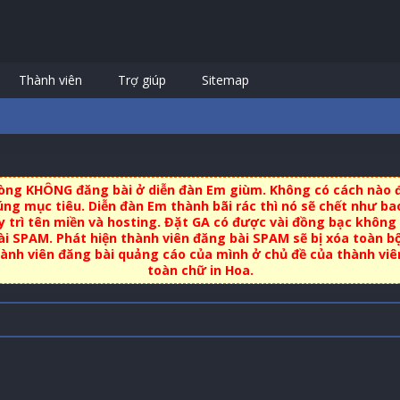
Thành viên
Trợ giúp
Sitemap
 lòng KHÔNG đăng bài ở diễn đàn Em giùm. Không có cách nào đ
ng mục tiêu. Diễn đàn Em thành bãi rác thì nó sẽ chết như bao
uy trì tên miền và hosting. Đặt GA có được vài đồng bạc không 
i SPAM. Phát hiện thành viên đăng bài SPAM sẽ bị xóa toàn b
nh viên đăng bài quảng cáo của mình ở chủ đề của thành viên 
toàn chữ in Hoa.