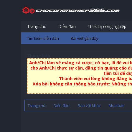
Trang chủ
Diễn đàn
Thiết bị công nghiệp
Tìm kiếm diễn đàn
Bài viết gần đây
Thông báo
Anh/Chị làm về mảng cá cược, cờ bạc, lô đề vui
cho Anh/Chị thực sự cần, đăng tin quảng cáo đú
tiền túi để d
Thành viên vui lòng không đăng bà
Xóa bài không cần thông báo trước: Những thà
Trang chủ
Diễn đàn
Rao vặt khác
Mua bán