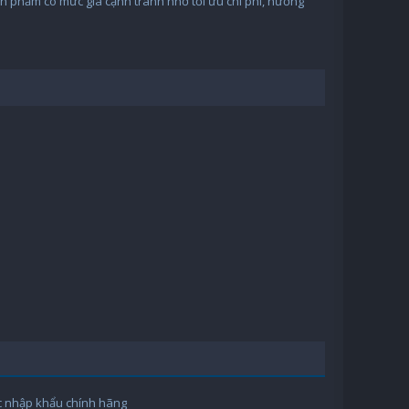
n phẩm có mức giá cạnh tranh nhờ tối ưu chi phí, hướng
 nhập khẩu chính hãng