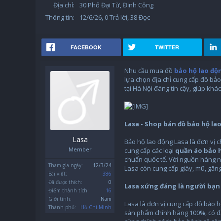
Địa chỉ:
30 Phố Đại Từ, Định Công
Thông tin:
12/6/26
, 0 Trả lời, 38 Đọc
FACEBOOK
TWITTER
Nhu cầu mua đồ
bảo hộ lao độn
lựa chọn địa chỉ cung cấp đồ bảo
tại Hà Nội đáng tin cậy, giúp k
Lasa - Shop bán đồ bảo hộ lao
Lasa
Bảo hộ lao động Lasa là đơn vị 
Member
cung cấp các loại
quần áo bảo 
chuẩn quốc tế. Với nguồn hàng n
Tham gia ngày:
12/3/24
Lasa còn cung cấp giày, mũ, găng
Bài viết:
386
Đã được thích:
0
Lasa xứng đáng là người bạn
Điểm thành tích:
16
Giới tính:
Nam
Lasa là đơn vị cung cấp đồ bảo h
Thành phố:
Hồ Chí Minh
sản phẩm chính hãng 100%, có đầ