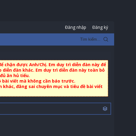
Đăng nhập
Đăng ký
ể chặn được Anh/Chị. Em duy trì diễn đàn này để
 diễn đàn khác. Em duy trì diễn đàn này toàn bỏ
đủ ăn hủ tiếu.
ộ bài viết mà không cần báo trước.
khác, đăng sai chuyên mục và tiêu đề bài viết