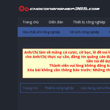
Trang chủ
Diễn đàn
Thiết bị công nghiệp
Hóa chất, khí công nghiệp
Vệ sinh công nghiệp
Thông báo
Anh/Chị làm về mảng cá cược, cờ bạc, lô đề vui
cho Anh/Chị thực sự cần, đăng tin quảng cáo đú
tiền túi để d
Thành viên vui lòng không đăng bà
Xóa bài không cần thông báo trước: Những thà
Trang chủ
Thiết bị công nghiệp
Xây dựng, vật tư thi