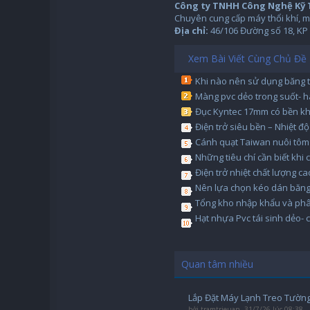
Công ty TNHH Công Nghệ Kỹ
Chuyên cung cấp máy thổi khí, má
Địa chỉ:
46/106 Đường số 18, KP 
Xem Bài Viết Cùng Chủ Đề
Khi nào nên sử dụng băng t
Màng pvc dẻo trong suốt- h
Đục Kyntec 17mm có bền k
Điện trở siêu bền – Nhiệt đ
Cánh quạt Taiwan nuôi tôm
Những tiêu chí cần biết khi
Điện trở nhiệt chất lượng 
Nên lựa chọn kéo dán băng
Tổng kho nhập khẩu và phâ
Hạt nhựa Pvc tái sinh dẻo- c
Quan tâm nhiều
Lắp Đặt Máy Lạnh Treo Tường
bởi
tramtrieuan
,
31/7/26 lúc 08:38