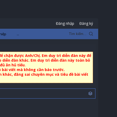
Đăng nhập
Đăng ký
hiệp
...
ể chặn được Anh/Chị. Em duy trì diễn đàn này để
 diễn đàn khác. Em duy trì diễn đàn này toàn bỏ
đủ ăn hủ tiếu.
ộ bài viết mà không cần báo trước.
khác, đăng sai chuyên mục và tiêu đề bài viết