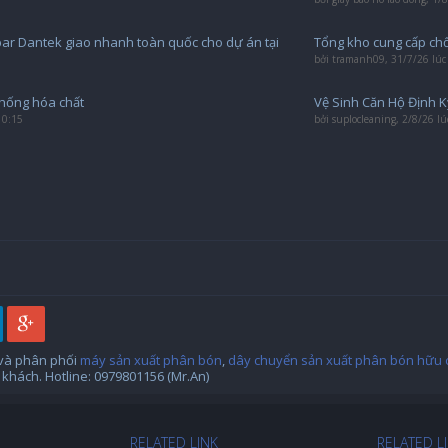
bar Dantek giao nhanh toàn quốc cho dự án tại
Tổng kho cung cấp chổ
bởi
tramanh09
,
31/7/26 lúc
chống hóa chất
Vệ Sinh Căn Hộ Định K
10:15
bởi
suplocleaning
,
2/8/26 lú
 và phân phối
máy sản xuất phân bón
,
dây chuyển sản xuất phân bón hữu 
khách. Hotline: 0979801156 (Mr.An)
RELATED LINK
RELATED L