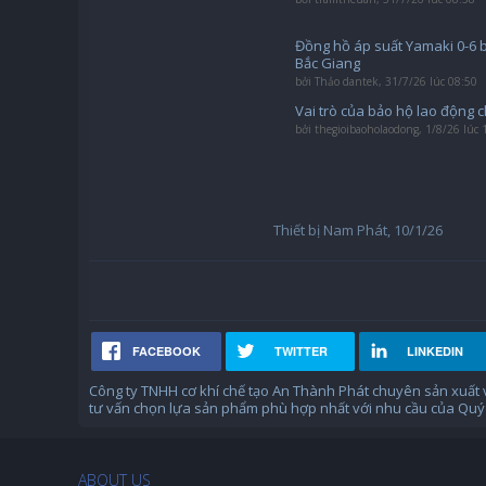
Đồng hồ áp suất Yamaki 0-6 
Bắc Giang
bởi
Thảo dantek
,
31/7/26 lúc 08:50
Vai trò của bảo hộ lao động 
bởi
thegioibaoholaodong
,
1/8/26 lúc 
Thiết bị Nam Phát
,
10/1/26
FACEBOOK
TWITTER
LINKEDIN
Công ty TNHH cơ khí chế tạo An Thành Phát chuyên sản xuất
tư vấn chọn lựa sản phẩm phù hợp nhất với nhu cầu của Quý 
ABOUT US