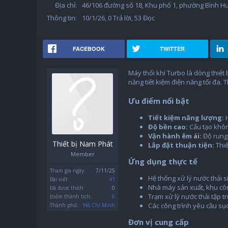
Địa chỉ:
46/106 đường số 18, Khu phố 1, phường Bình H
Thông tin:
10/1/26
, 0 Trả lời, 53 Đọc
FACEBOOK
TWITTER
Máy thổi khí Turbo là dòng thiết
năng tiết kiệm điện năng tối đa. T
Ưu điểm nổi bật
Tiết kiệm năng lượng:
H
Độ bền cao:
Cấu tạo không
Vận hành êm ái:
Độ rung 
Thiết bị Nam Phát
Lắp đặt thuận tiện:
Thiế
Member
Ứng dụng thực tế
Tham gia ngày:
7/11/25
Hệ thống xử lý nước thải 
Bài viết:
41
Nhà máy sản xuất, khu côn
Đã được thích:
0
Trạm xử lý nước thải tập t
Điểm thành tích:
6
Các công trình yêu cầu sục 
Thành phố:
Hồ Chí Minh
Đơn vị cung cấp