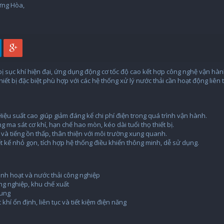
ưng Hòa,
 bị sục khí hiện đại, ứng dụng động cơ tốc độ cao kết hợp công nghệ vận hàn
hiết bị đặc biệt phù hợp với các hệ thống xử lý nước thải cần hoạt động liên t
iệu suất cao giúp giảm đáng kể chi phí điện trong quá trình vận hành.
 ma sát cơ khí, hạn chế hao mòn, kéo dài tuổi thọ thiết bị.
và tiếng ồn thấp, thân thiện với môi trường xung quanh.
t kế nhỏ gọn, tích hợp hệ thống điều khiển thông minh, dễ sử dụng.
sinh hoạt và nước thải công nghiệp
g nghiệp, khu chế xuất
rung
khí ổn định, liên tục và tiết kiệm điện năng