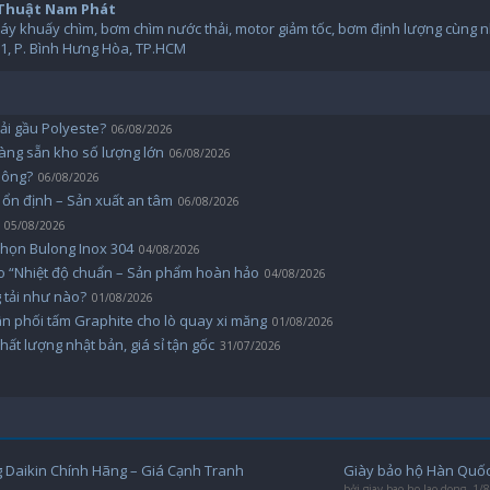
 Thuật Nam Phát
y khuấy chìm, bơm chìm nước thải, motor giảm tốc, bơm định lượng cùng nhi
1, P. Bình Hưng Hòa, TP.HCM
ải gầu Polyeste?
06/08/2026
àng sẵn kho số lượng lớn
06/08/2026
hông?
06/08/2026
ộ ổn định – Sản xuất an tâm
06/08/2026
05/08/2026
 chọn Bulong Inox 304
04/08/2026
cao “Nhiệt độ chuẩn – Sản phẩm hoàn hảo
04/08/2026
 tải như nào?
01/08/2026
n phối tấm Graphite cho lò quay xi măng
01/08/2026
hất lượng nhật bản, giá sỉ tận gốc
31/07/2026
 Daikin Chính Hãng – Giá Cạnh Tranh
Giày bảo hộ Hàn Quốc
bởi
giay bao ho lao dong
,
1/8