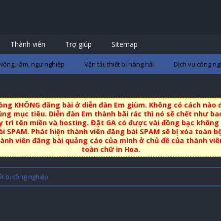
Thành viên
Trợ giúp
Sitemap
Nông, lâm, ngư nghiệp
Vận tải, thiết bị hàng hải
Dịch vụ công ng
 lòng KHÔNG đăng bài ở diễn đàn Em giùm. Không có cách nào đ
ng mục tiêu. Diễn đàn Em thành bãi rác thì nó sẽ chết như bao
uy trì tên miền và hosting. Đặt GA có được vài đồng bạc không 
i SPAM. Phát hiện thành viên đăng bài SPAM sẽ bị xóa toàn b
nh viên đăng bài quảng cáo của mình ở chủ đề của thành viên 
toàn chữ in Hoa.
ết bị công nghiệp