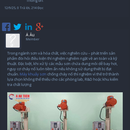
Thông tin:
12/9/25
, 0 Trả lời, 214 Đọc
Á Âu
Member
Trong ngành sơn và hóa chất, việc nghiên cứu – phát triển sản
phẩm đòi hỏi điều kiện thí nghiệm nghiêm ngặt về an toàn và kỹ
thuật. Đặc biệt, khi xử lý các mẫu sơn chứa dung môi dễ bay hơi,
nguy cơ cháy nổ luôn tiềm ẩn nếu không sử dụng thiết bị đạt
chuẩn.
Máy khuấy sơn
chống cháy nổ thí nghiệm vì thế trở thành
lựa chọn không thể thiếu cho các phòng lab, R&D hoặc khu kiểm
tra chất lượng