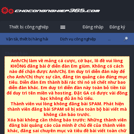
Thiết bị công nghiệp
Đăng nhập
Đăng ký
Vận tải, thiết bị hàng hải
Dịch vụ công nghiệp
...
Thông báo
Anh/Chị làm về mảng cá cược, cờ bạc, lô đề vui lòng
KHÔNG đăng bài ở diễn đàn Em giùm. Không có cách
nào để chặn được Anh/Chị. Em duy trì diễn đàn này để
cho Anh/Chị thực sự cần, đăng tin quảng cáo đúng mục
tiêu. Diễn đàn Em thành bãi rác thì nó sẽ chết như bao
diễn đàn khác. Em duy trì diễn đàn này toàn bỏ tiền túi
để duy trì tên miền và hosting. Đặt GA có được vài đồng
bạc không đủ ăn hủ tiếu.
Thành viên vui lòng không đăng bài SPAM. Phát hiện
thành viên đăng bài SPAM sẽ bị xóa toàn bộ bài viết mà
không cần báo trước.
Xóa bài không cần thông báo trước: Những thành viên
đăng bài quảng cáo của mình ở chủ đề của thành viên
khác, đăng sai chuyên mục và tiêu đề bài viết toàn chữ