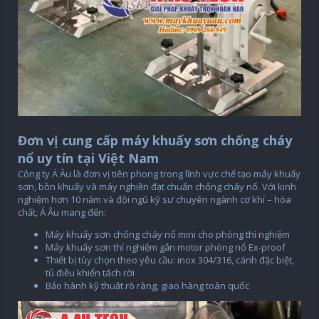
Đơn vị cung cấp máy khuấy sơn chống cháy
nổ uy tín tại Việt Nam
Công ty Á Âu là đơn vị tiên phong trong lĩnh vực chế tạo máy khuấy
sơn, bồn khuấy và máy nghiền đạt chuẩn chống cháy nổ. Với kinh
nghiệm hơn 10 năm và đội ngũ kỹ sư chuyên ngành cơ khí – hóa
chất, Á Âu mang đến:
Máy khuấy sơn chống cháy nổ mini cho phòng thí nghiệm
Máy khuấy sơn thí nghiệm gắn motor phòng nổ Ex-proof
Thiết bị tùy chọn theo yêu cầu: inox 304/316, cánh đặc biệt,
tủ điều khiển tách rời
Bảo hành kỹ thuật rõ ràng, giao hàng toàn quốc