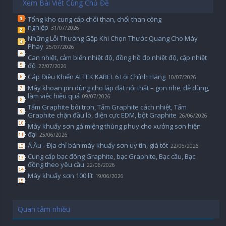
Xem Bài Viết Cùng Chủ Đề
Tổng kho cung cấp chổi than, chổi than công
nghiệp
31/07/2026
Những Lỗi Thường Gặp Khi Chọn Thước Quang Cho Máy
Phay
25/07/2026
Can nhiệt, cảm biến nhiệt độ, đồng hồ đo nhiệt độ, cặp nhiệt
độ
22/07/2026
Cáp Điều Khiển ALTEK KABEL 6 Lõi Chính Hãng
10/07/2026
Máy khoan pin dùng cho lắp đặt nội thất – gọn nhẹ, dễ dùng,
làm việc hiệu quả
09/07/2026
Tấm Graphite bôi trơn, Tấm Graphite cách nhiệt, Tấm
Graphite chặn đầu lò, điện cực EDM, bột Graphite
26/06/2026
Máy khuấy sơn gá miệng thùng phuy cho xưởng sơn hiện
đại
25/06/2026
Á Âu - Địa chỉ bán máy khuấy sơn uy tín, giá tốt
22/06/2026
Cung cấp bạc đồng Graphite, bạc Graphite, Bạc cầu, Bạc
đồng theo yêu cầu
22/06/2026
Máy khuấy sơn 100 lít
19/06/2026
Quan tâm nhiều