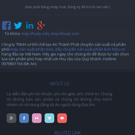
(Bạn phải Đăng nhập hoặc Đăng ký để trả lời bài viết.)
Từ khóa
:
máy khuấy sơn
,
may khuay son
Công ty TNHH cơ khí chế tạo An Thành Phát chuyên sản xuất và phân
phối
máy sản xuất phân bón
,
dây chuyển sản xuất phân bón hữu cơ
hàng đầu tại Việt Nam. Hãy gọi ngay cho chúng tôi để được tư vấn chọn
lựa sản phẩm phù hợp nhất với nhu cầu của Quý khách. Hotline:
0979801156 (Mr.An)
ABOUT US
Là diễn đàn phi lợi nhuận, phi tôn giáo, phi chính trị. Chúng
tôi không bán sản phẩm và chúng tôi không chịu trách
nhiệm về nội dung đăng tải do người dùng đưa lên.
RELATED LINK