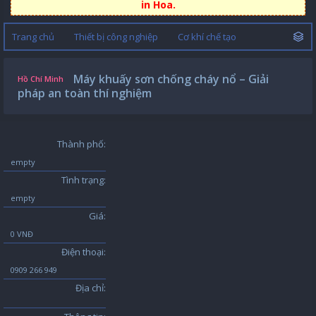
in Hoa.
Trang chủ
Thiết bị công nghiệp
Cơ khí chế tạo
Máy khuấy sơn chống cháy nổ – Giải
Hồ Chí Minh
pháp an toàn thí nghiệm
Thành phố:
empty
Tình trạng:
empty
Giá:
0 VNĐ
Điện thoại:
0909 266 949
Địa chỉ: