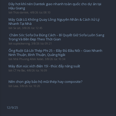
Dây hơi khí nén Dantek giao nhanh toàn quốc cho dự án tại
Hậu Giang
bởi
Thảo dantek
,
4/8/26 lúc 08:10
Máy Giặt LG Không Quay Lồng: Nguyên Nhân & Cách Xử Lý
Nhanh Tại Nhà
bởi
Sa Lát
,
3/8/26 lúc 12:45
️ Chăm Sóc Sofa Da Đúng Cách – Bí Quyết Giữ Sofa Luôn Sang
Trọng Và Bền Đẹp Theo Thời Gian
bởi
suplocleaning
,
3/8/26 lúc 09:21
Ống Ruột Gà Lõi Thép Phi 25 – Đầy Đủ Đầu Nối – Giao Nhanh
Ninh Thuận, Bình Thuận, Quảng Ngãi
bởi
Nhã Phương Altek Kabel
,
3/8/26 lúc 10:34
Máy đùn xúc xích điện 15l - thúc đẩy năng suất
bởi
CT Ha Bac
,
4/8/26 lúc 16:09
Nên chọn giày bảo hộ mũi thép hay composite?
bởi
Lasa
,
3/8/26 lúc 10:20
12/9/25