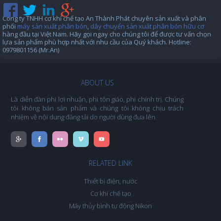
Công ty TNHH cơ khí chế tạo An Thành Phát chuyên sản xuất và phân
phối
máy sản xuất phân bón
,
dây chuyển sản xuất phân bón hữu cơ
hàng đầu tại Việt Nam. Hãy gọi ngay cho chúng tôi để được tư vấn chọn
lựa sản phẩm phù hợp nhất với nhu cầu của Quý khách. Hotline:
0979801156 (Mr.An)
ABOUT US
Là diễn đàn phi lợi nhuận, phi tôn giáo, phi chính trị. Chúng
tôi không bán sản phẩm và chúng tôi không chịu trách
nhiệm về nội dung đăng tải do người dùng đưa lên.
RELATED LINK
Thiết bị điện, nước
Cơ khí chế tạo
Máy thủy bình tự động Nikon