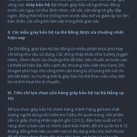
càng cao.
Giày bảo hộ
đạt chuẩn giúp bảo vệ người lao động
trước các nguy cơ như đinh nhọn, vật sắc, vật nặng rơi gây dập
ngón, đồng thời hỗ trợ chống trơn trượt, dầu mỡ và giảm áp lực lên
bàn chân, cột sống khi làm việc trong thời gian dài.
II. Các mẫu giày bảo hộ tại Đà Nẵng được ưa chuộng nhất
hiện nay
Tại Đà Nẵng, giày bảo hộ lao động có nhiều phân khúc phù hợp
với từng nhu cầu sử dụng. Các dòng nhập khẩu như Safety Jogger,
Hans, Ziben được ưa chuộng nhờ độ bền, tiêu chuẩn an toàn cao
và thiết kế hiện đại. Bên cạnh đó, thương hiệu Việt như Sami, DH,
Dragon phù hợp cho công trình cần trang bị số lượng lớn với chi
phí tiết kiệm. Xu hướng mới là giày bảo hộ thể thao siêu nhẹ, tiện
lợi và linh hoạt khi di chuyển.
III. Tiêu chí lựa chọn cửa hàng giày bảo hộ tại Đà Nẵng uy
tín
Để lựa chọn giày bảo hộ chính hãng, tránh hàng giả kém chất
lượng, người dùng nên kiểm tra 3 tiêu chí quan trọng: sản phẩm
cần có giấy chứng nhận nguồn gốc CO/CQ, đảm bảo xuất xứ rõ
ràng; đơn vị bán cần có chính sách bảo hành, đổi trả uy tín từ 6-12
tháng; đồng thời nên ưu tiên nơi có đa dạng mẫu mã, kích thước
để dễ dàng chọn được đôi giày phù hợp, an toàn và vừa vặn.