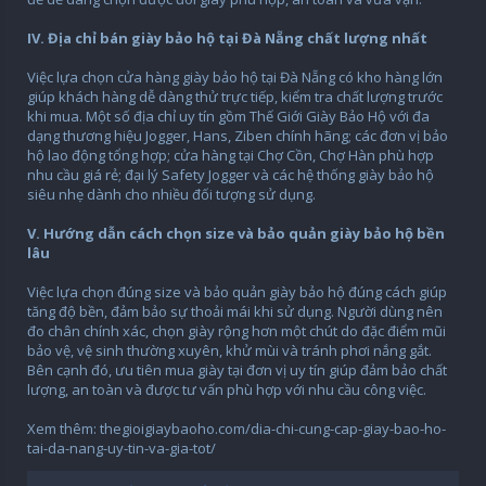
IV. Địa chỉ bán giày bảo hộ tại Đà Nẵng chất lượng nhất
Việc lựa chọn cửa hàng giày bảo hộ tại Đà Nẵng có kho hàng lớn
giúp khách hàng dễ dàng thử trực tiếp, kiểm tra chất lượng trước
khi mua. Một số địa chỉ uy tín gồm Thế Giới Giày Bảo Hộ với đa
dạng thương hiệu Jogger, Hans, Ziben chính hãng; các đơn vị bảo
hộ lao động tổng hợp; cửa hàng tại Chợ Cồn, Chợ Hàn phù hợp
nhu cầu giá rẻ; đại lý Safety Jogger và các hệ thống giày bảo hộ
siêu nhẹ dành cho nhiều đối tượng sử dụng.
V. Hướng dẫn cách chọn size và bảo quản giày bảo hộ bền
lâu
Việc lựa chọn đúng size và bảo quản giày bảo hộ đúng cách giúp
tăng độ bền, đảm bảo sự thoải mái khi sử dụng. Người dùng nên
đo chân chính xác, chọn giày rộng hơn một chút do đặc điểm mũi
bảo vệ, vệ sinh thường xuyên, khử mùi và tránh phơi nắng gắt.
Bên cạnh đó, ưu tiên mua giày tại đơn vị uy tín giúp đảm bảo chất
lượng, an toàn và được tư vấn phù hợp với nhu cầu công việc.
Xem thêm: thegioigiaybaoho.com/dia-chi-cung-cap-giay-bao-ho-
tai-da-nang-uy-tin-va-gia-tot/