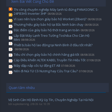
Xem Bài Viết Cùng Chủ Đề
Thi công chuyên nghiệp Máy lạnh tủ đứng PANASONIC S-
24PB3H5 Inverter 3HP
08/08/2026
Vì sao nên lựa chọn giày bảo hộ Worket (Ziben)?
08/08/2026
Thương hiệu giày bảo hộ tại Bắc Ninh bán chạy
08/08/2026
Đặc điểm của giày bảo hộ thời trang an toàn
08/08/2026
Lắp Đặt Máy Lạnh Treo Tường Toshiba Cho Căn Hộ
Mini
08/08/2026
Thiết bị bảo hộ lao động tại Ninh Bình ở đâu tốt nhất?
08/08/2026
Tiêu chí chọn giày bảo hộ chính hãng giá tốt
08/08/2026
Cáp Điều khiển ALTEK KABEL Truyền Tín Hiệu Tốt
07/08/2026
Máy dập nắp cốc tự động ET A8
07/08/2026
Nên đi Núi Tứ Cô Nương hay Cửu Trại Câu?
07/08/2026
Quan tâm nhiều
Vệ Sinh Căn Hộ Định Kỳ Uy Tín, Chuyên Nghiệp Tại Hà Nội
bởi
suplocleaning
,
2/8/26 lúc 10:39