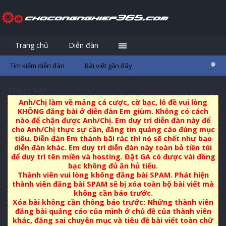
Trang chủ
Diễn đàn
Đăng nhập
Đăng ký
Tìm kiếm diễn đàn
Bài viết gần đây
Thông báo
Anh/Chị làm về mảng cá cược, cờ bạc, lô đề vui lòng
KHÔNG đăng bài ở diễn đàn Em giùm. Không có cách
nào để chặn được Anh/Chị. Em duy trì diễn đàn này để
cho Anh/Chị thực sự cần, đăng tin quảng cáo đúng mục
tiêu. Diễn đàn Em thành bãi rác thì nó sẽ chết như bao
diễn đàn khác. Em duy trì diễn đàn này toàn bỏ tiền túi
để duy trì tên miền và hosting. Đặt GA có được vài đồng
bạc không đủ ăn hủ tiếu.
Thành viên vui lòng không đăng bài SPAM. Phát hiện
thành viên đăng bài SPAM sẽ bị xóa toàn bộ bài viết mà
không cần báo trước.
Xóa bài không cần thông báo trước: Những thành viên
đăng bài quảng cáo của mình ở chủ đề của thành viên
khác, đăng sai chuyên mục và tiêu đề bài viết toàn chữ