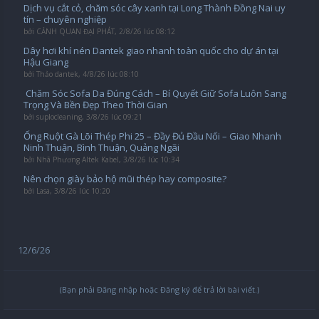
Dịch vụ cắt cỏ, chăm sóc cây xanh tại Long Thành Đồng Nai uy
tín – chuyên nghiệp
bởi
CẢNH QUAN ĐẠI PHÁT
,
2/8/26 lúc 08:12
Dây hơi khí nén Dantek giao nhanh toàn quốc cho dự án tại
Hậu Giang
bởi
Thảo dantek
,
4/8/26 lúc 08:10
️ Chăm Sóc Sofa Da Đúng Cách – Bí Quyết Giữ Sofa Luôn Sang
Trọng Và Bền Đẹp Theo Thời Gian
bởi
suplocleaning
,
3/8/26 lúc 09:21
Ống Ruột Gà Lõi Thép Phi 25 – Đầy Đủ Đầu Nối – Giao Nhanh
Ninh Thuận, Bình Thuận, Quảng Ngãi
bởi
Nhã Phương Altek Kabel
,
3/8/26 lúc 10:34
Nên chọn giày bảo hộ mũi thép hay composite?
bởi
Lasa
,
3/8/26 lúc 10:20
12/6/26
(Bạn phải Đăng nhập hoặc Đăng ký để trả lời bài viết.)