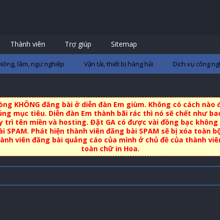
Thành viên
Trợ giúp
Sitemap
Nông, lâm, ngư nghiệp
Vận tải, thiết bị hàng hải
Dịch vụ công ng
 lòng KHÔNG đăng bài ở diễn đàn Em giùm. Không có cách nào đ
ng mục tiêu. Diễn đàn Em thành bãi rác thì nó sẽ chết như bao
uy trì tên miền và hosting. Đặt GA có được vài đồng bạc không 
i SPAM. Phát hiện thành viên đăng bài SPAM sẽ bị xóa toàn b
nh viên đăng bài quảng cáo của mình ở chủ đề của thành viên 
toàn chữ in Hoa.