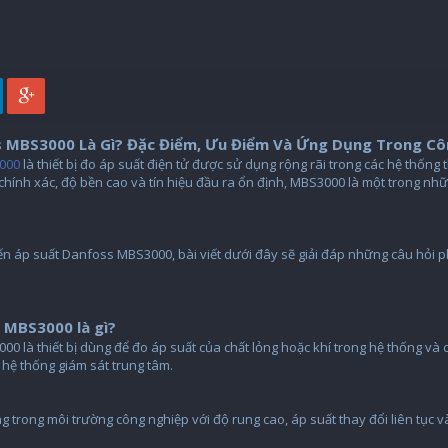
s MBS3000 Là Gì? Đặc Điểm, Ưu Điểm Và Ứng Dụng Trong C
3000
là thiết bị đo áp suất điện tử được sử dụng rộng rãi trong các hệ thống
 chính xác, độ bền cao và tín hiệu đầu ra ổn định, MBS3000 là một trong n
ến áp suất Danfoss MBS3000, bài viết dưới đây sẽ giải đáp những câu hỏi p
 MBS3000 là gì?
 là thiết bị dùng để đo áp suất của chất lỏng hoặc khí trong hệ thống và ch
c hệ thống giám sát trung tâm.
ng trong môi trường công nghiệp với độ rung cao, áp suất thay đổi liên tục 