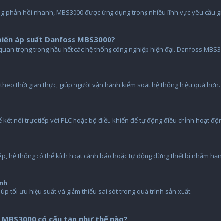
g phản hồi nhanh, MBS3000 được ứng dụng trong nhiều lĩnh vực yêu cầu giá
biến áp suất Danfoss MBS3000?
u quan trọng trong hầu hết các hệ thống công nghiệp hiện đại. Danfoss MBS3
ất theo thời gian thực, giúp người vận hành kiểm soát hệ thống hiệu quả hơn.
ể kết nối trực tiếp với PLC hoặc bộ điều khiển để tự động điều chỉnh hoạt độ
p, hệ thống có thể kích hoạt cảnh báo hoặc tự động dừng thiết bị nhằm hạ
ành
iúp tối ưu hiệu suất và giảm thiểu sai sót trong quá trình sản xuất.
 MBS3000 có cấu tạo như thế nào?