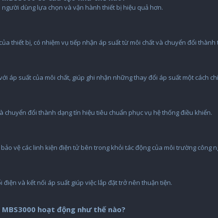
 người dùng lựa chọn và vận hành thiết bị hiệu quả hơn.
a thiết bị, có nhiệm vụ tiếp nhận áp suất từ môi chất và chuyển đổi thành t
 với áp suất của môi chất, giúp ghi nhận những thay đổi áp suất một cách ch
và chuyển đổi thành dạng tín hiệu tiêu chuẩn phục vụ hệ thống điều khiển.
bảo vệ các linh kiện điện tử bên trong khỏi tác động của môi trường công n
i điện và kết nối áp suất giúp việc lắp đặt trở nên thuận tiện.
s MBS3000 hoạt động như thế nào?