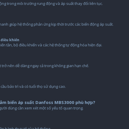
ộng trong môi trường rung động và áp suất thay đổi liên tục.
hanh giúp hệ thống phản ứng kịp thời trước các biến động áp suất.
 điều khiển
iến tần, bộ điều khiển và các hệ thống tự động hóa hiện đại.
đặt trở nên dễ dàng ngay cả trong không gian hạn chế.
 cầu bảo trì và có tuổi thọ sử dụng cao.
cảm biến áp suất Danfoss MBS3000 phù hợp?
người dùng cần xem xét một số yếu tố quan trọng.
ận hành thực tế của hệ thống.