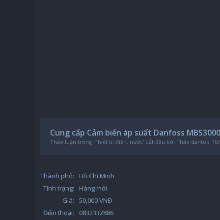
Cung cấp Cảm biến áp suất Danfoss MBS3000 
Thảo luận trong '
Thiết bị điện, nước
' bắt đầu bởi
Thảo dantek
,
10
Thành phố:
Hồ Chí Minh
Tình trạng:
Hàng mới
Giá:
50,000 VNĐ
Điện thoại:
0832332886