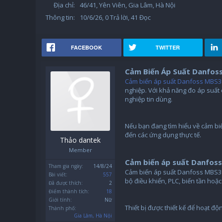
Địa chỉ:
46/41, Yên Viên, Gia Lâm, Hà Nội
Thông tin:
10/6/26
, 0 Trả lời, 41 Đọc
FACEBOOK
TWITTER
Cảm Biến Áp Suất Danfos
Cảm biến áp suất Danfoss MBS
nghiệp. Với khả năng đo áp suất
nghiệp tin dùng.
Nếu bạn đang tìm hiểu về cảm bi
đến các ứng dụng thực tế.
Thảo dantek
Member
Cảm biến áp suất Danfoss
Tham gia ngày:
14/8/24
Cảm biến áp suất Danfoss MBS3000
Bài viết:
557
bộ điều khiển, PLC, biến tần hoặ
Đã được thích:
2
Điểm thành tích:
18
Giới tính:
Nữ
Thiết bị được thiết kế để hoạt độ
Thành phố:
Gia Lâm, Hà Nội