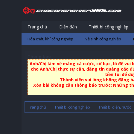
Trang chủ
Diễn đàn
Thiết bị công nghiệp
Hóa chất, khí công nghiệp
Vệ sinh công nghiệp
Thông báo
Anh/Chị làm về mảng cá cược, cờ bạc, lô đề vui
cho Anh/Chị thực sự cần, đăng tin quảng cáo đú
tiền túi để d
Thành viên vui lòng không đăng bà
Xóa bài không cần thông báo trước: Những thà
Trang chủ
Thiết bị công nghiệp
Thiết bị điện, nước