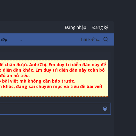
Đăng nhập
Đăng ký
hiệp
...
ể chặn được Anh/Chị. Em duy trì diễn đàn này để
 diễn đàn khác. Em duy trì diễn đàn này toàn bỏ
đủ ăn hủ tiếu.
ộ bài viết mà không cần báo trước.
khác, đăng sai chuyên mục và tiêu đề bài viết