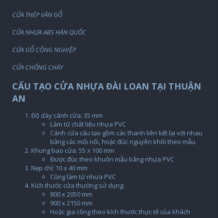
CỬA THÉP VÂN GỖ
CỬA NHỰA ABS HÀN QUỐC
CỬA GỖ CÔNG NGHIỆP
CỬA CHỐNG CHÁY
CẤU TẠO CỬA NHỰA ĐÀI LOAN TẠI THUẬN
AN
Độ dày cánh cửa: 35 mm
Làm từ chất liệu nhựa PVC
Cánh cửa cấu tạo gồm các thanh liên kết lại với nhau
bằng các mối nối, hoặc đúc nguyên khối theo mẫu.
Khung bao cửa: 55 x 100 mm
Được đúc theo khuôn mẫu bằng nhựa PVC
Nẹp chỉ: 10 x 40 mm
Cũng làm từ nhựa PVC
Kích thước cửa thường sử dụng:
800 x 2050 mm
900 x 2150 mm
Hoặc gia công theo kích thước thực tế của khách