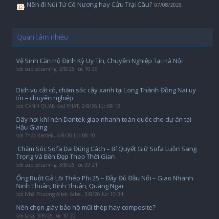
Nên đi Núi Tứ Cô Nương hay Cửu Trại Câu?
07/08/2026
Quan tâm nhiều
Vệ Sinh Căn Hộ Định Kỳ Uy Tín, Chuyên Nghiệp Tại Hà Nội
bởi
suplocleaning
,
2/8/26 lúc 10:39
Dịch vụ cắt cỏ, chăm sóc cây xanh tại Long Thành Đồng Nai uy
tín – chuyên nghiệp
bởi
CẢNH QUAN ĐẠI PHÁT
,
2/8/26 lúc 08:12
Dây hơi khí nén Dantek giao nhanh toàn quốc cho dự án tại
Hậu Giang
bởi
Thảo dantek
,
4/8/26 lúc 08:10
️ Chăm Sóc Sofa Da Đúng Cách – Bí Quyết Giữ Sofa Luôn Sang
Trọng Và Bền Đẹp Theo Thời Gian
bởi
suplocleaning
,
3/8/26 lúc 09:21
Ống Ruột Gà Lõi Thép Phi 25 – Đầy Đủ Đầu Nối – Giao Nhanh
Ninh Thuận, Bình Thuận, Quảng Ngãi
bởi
Nhã Phương Altek Kabel
,
3/8/26 lúc 10:34
Nên chọn giày bảo hộ mũi thép hay composite?
bởi
Lasa
,
3/8/26 lúc 10:20