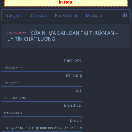
in Hoa.
Trang chủ
Diễn đàn
Rao vặt khác
Mua bán
CỬA NHỰA ĐÀI LOAN TẠI THUẬN AN –
Hồ Chí Minh
UY TÍN CHẤT LƯỢNG
Thành phố:
Hồ Chí Minh
Tình trạng:
Hàng mới
Giá:
2,100,000 VNĐ
Điện thoại:
0906764503
Địa chỉ:
639 Quốc lộ 13, P.Hiệp Bình Phước, Quận Thủ Đức