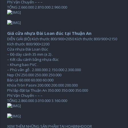
Phí Vận Chuyển – – –
TỔNG 2.660.000 2.810.000 2.960.000
Giá cửa nhựa Đài Loan đúc tại Thuận An
DIỄN GIẢI (BỘ) Kích thước 800/900×2050 Kích thước 800/900×2150
Kích thước 800/900×2200
Cửa nhựa Đài Loan Đúc
– Độ dày cánh 35 mm (± 2) .
– Kết cấu cánh bằng nhựa đúc
– Khung bao PVC .
– Phủ vân gỗ . 2.000.000 2.150.000 2.300.000
Nẹp Chỉ 250.000 250.000 250.000
Bản Lề 60.000 60.000 60.000
Khóa Tròn Pasini 200.000 200.000 200.000
Phí lắp đặt tại Thuận An 350.000 350.000 350.000
Phí Vận Chuyển – – –
TỔNG 2.860.000 3.010.000 3.160.000
XEM THÊM NHỮNG SẢN PHẨM TẠI HOABINHDOOR