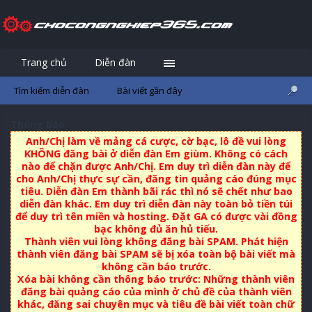
Trang chủ
Diễn đàn
Đăng nhập
Đăng ký
Tìm kiếm diễn đàn
Bài viết gần đây
Thông báo
Anh/Chị làm về mảng cá cược, cờ bạc, lô đề vui lòng
KHÔNG đăng bài ở diễn đàn Em giùm. Không có cách
nào để chặn được Anh/Chị. Em duy trì diễn đàn này để
cho Anh/Chị thực sự cần, đăng tin quảng cáo đúng mục
tiêu. Diễn đàn Em thành bãi rác thì nó sẽ chết như bao
diễn đàn khác. Em duy trì diễn đàn này toàn bỏ tiền túi
để duy trì tên miền và hosting. Đặt GA có được vài đồng
bạc không đủ ăn hủ tiếu.
Thành viên vui lòng không đăng bài SPAM. Phát hiện
thành viên đăng bài SPAM sẽ bị xóa toàn bộ bài viết mà
không cần báo trước.
Xóa bài không cần thông báo trước: Những thành viên
đăng bài quảng cáo của mình ở chủ đề của thành viên
khác, đăng sai chuyên mục và tiêu đề bài viết toàn chữ