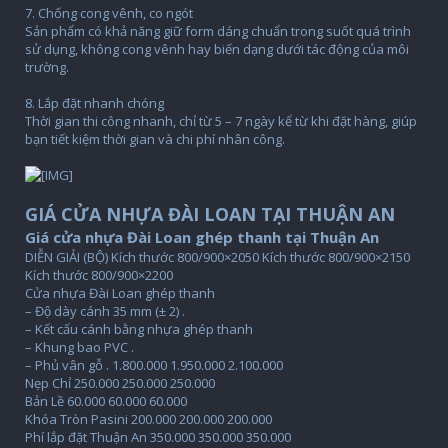
7. Chống cong vênh, co ngót
Sản phẩm có khả năng giữ form dáng chuẩn trong suốt quá trình
sử dụng, không cong vênh hay biến dạng dưới tác động của môi
trường.
8. Lắp đặt nhanh chóng
Thời gian thi công nhanh, chỉ từ 5 – 7 ngày kể từ khi đặt hàng, giúp
bạn tiết kiệm thời gian và chi phí nhân công.
GIÁ CỬA NHỰA ĐÀI LOAN TẠI THUẬN AN
Giá cửa nhựa Đài Loan ghép thanh tại Thuận An
DIỄN GIẢI (BỘ) Kích thước 800/900×2050 Kích thước 800/900×2150
Kích thước 800/900×2200
Cửa nhựa Đài Loan ghép thanh
– Độ dày cánh 35 mm (± 2) .
– Kết cấu cánh bằng nhựa ghép thanh
– Khung bao PVC .
– Phủ vân gỗ . 1.800.000 1.950.000 2.100.000
Nẹp Chỉ 250.000 250.000 250.000
Bản Lề 60.000 60.000 60.000
Khóa Tròn Pasini 200.000 200.000 200.000
Phí lắp đặt Thuận An 350.000 350.000 350.000