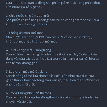
Cửa nhựa Đài Loan là dòng sản phẩm giá rẻ nhất trong phân khúc
cửa nhựa giả gỗ hiện nay.
2. Chịu nước, chịu ẩm vượt trội
Sản phẩm có khả năng chống thấm nước, chống ẩm mốc hiệu quả,
không bị ảnh hưởng bởi nước.
3. Chống ăn mòn, mối mọt
Nhờ được làm từ nhựa PVC cao cấp, cửa có độ bền vượt trội,
không bị mục nát, không bị mối mọt.
4. Thiết kế đẹp mắt – sang trọng
Cửa sở hữu màu vân gỗ tự nhiên, thiết kế hiện đại, đa dạng kiểu
dáng và màu sắc. Cửa nhựa Đài Loan đều mang lại sự hài hòa và
tinh tế cho không gian.
5. Lựa chọn mẫu mã đa dạng
Khách hàng có thể lựa chọn nhiều kiểu cửa như: cửa đúc, cửa
ghép thanh, hoặc các tông màu vân gỗ, màu trơn theo sở thích và
phong cách nội thất.
6. Trọng lượng nhẹ – dễ thi công
Cửa có trọng lượng nhẹ, đồng thời thuận tiện trong quá trình vận
chuyển và lắp đặt.