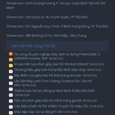
Showroom : Kinh Dương Vương, P. An Lạc, Quận Bình Tân Hồ Chí
Minh
Showroom : 235 Quốc Lộ 1K, P.Linh Xuân, TP.Thủ Đức
Showroom : 671 Nguyễn Duy Trinh, P.Bình Trưng Đông, TP.Thủ Đức
Showroom : 489 Đường 23/10, Vĩnh Hiệp , Nha Trang
Xem Bài Viết Cùng Chủ Đề
Thi công chuyên nghiệp Máy lạnh tủ đứng PANASONIC S-
24PB3H5 Inverter 3HP
08/08/2026
Vì sao nên lựa chọn giày bảo hộ Worket (Ziben)?
08/08/2026
Thương hiệu giày bảo hộ tại Bắc Ninh bán chạy
08/08/2026
Đặc điểm của giày bảo hộ thời trang an toàn
08/08/2026
Lắp Đặt Máy Lạnh Treo Tường Toshiba Cho Căn Hộ
Mini
08/08/2026
Thiết bị bảo hộ lao động tại Ninh Bình ở đâu tốt nhất?
08/08/2026
Tiêu chí chọn giày bảo hộ chính hãng giá tốt
08/08/2026
Cáp Điều khiển ALTEK KABEL Truyền Tín Hiệu Tốt
07/08/2026
Máy dập nắp cốc tự động ET A8
07/08/2026