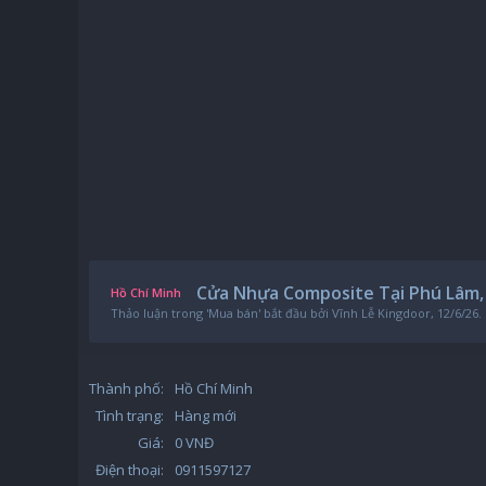
Cửa Nhựa Composite Tại Phú Lâm, 
Hồ Chí Minh
Thảo luận trong '
Mua bán
' bắt đầu bởi
Vĩnh Lễ Kingdoor
,
12/6/26
.
Thành phố:
Hồ Chí Minh
Tình trạng:
Hàng mới
Giá:
0 VNĐ
Điện thoại:
0911597127