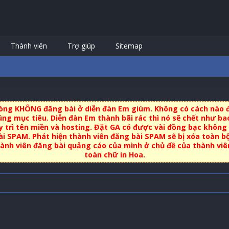
Thành viên
Trợ giúp
Sitemap
 lòng KHÔNG đăng bài ở diễn đàn Em giùm. Không có cách nào đ
ng mục tiêu. Diễn đàn Em thành bãi rác thì nó sẽ chết như bao
uy trì tên miền và hosting. Đặt GA có được vài đồng bạc không 
i SPAM. Phát hiện thành viên đăng bài SPAM sẽ bị xóa toàn b
nh viên đăng bài quảng cáo của mình ở chủ đề của thành viên 
toàn chữ in Hoa.