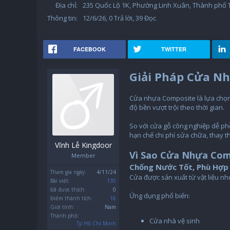
Địa chỉ:
235 Quốc Lộ 1K, Phường Linh Xuân, Thành phố
Thông tin:
12/6/26
, 0 Trả lời, 39 Đọc
FACEBOOK
TWITTER
Giải Pháp Cửa N
Cửa nhựa Composite là lựa chọn
độ bền vượt trội theo thời gian.
So với cửa gỗ công nghiệp dễ ph
hạn chế chi phí sửa chữa, thay t
Vĩnh Lễ Kingdoor
Vì Sao Cửa Nhựa Com
Member
Chống Nước Tốt, Phù Hợp 
Tham gia ngày:
4/11/24
Cửa được sản xuất từ vật liệu n
Bài viết:
130
Đã được thích:
0
Ứng dụng phổ biến:
Điểm thành tích:
16
Giới tính:
Nam
Thành phố:
Cửa nhà vệ sinh
Tp Hồ Chí Minh