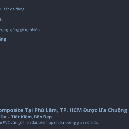
àu sắc đa dạng.
h.
rọng, giống gỗ tự nhiên.
ãng
u
mposite Tại Phú Lâm, TP. HCM Được Ưa Chuộng
Da – Tiết Kiệm, Bền Đẹp
m PVC vân gỗ hiện đại, phù hợp nhiều không gian nội thất.