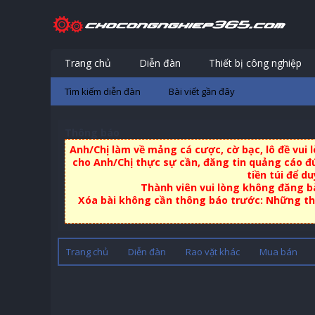
Trang chủ
Diễn đàn
Thiết bị công nghiệp
Tìm kiếm diễn đàn
Bài viết gần đây
Thông báo
Anh/Chị làm về mảng cá cược, cờ bạc, lô đề vui
cho Anh/Chị thực sự cần, đăng tin quảng cáo đú
tiền túi để d
Thành viên vui lòng không đăng bà
Xóa bài không cần thông báo trước: Những thà
Trang chủ
Diễn đàn
Rao vặt khác
Mua bán