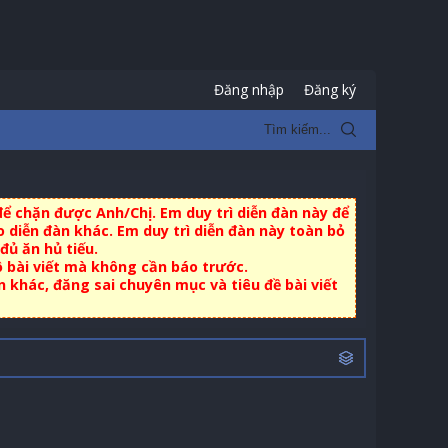
Đăng nhập
Đăng ký
ể chặn được Anh/Chị. Em duy trì diễn đàn này để
 diễn đàn khác. Em duy trì diễn đàn này toàn bỏ
đủ ăn hủ tiếu.
ộ bài viết mà không cần báo trước.
khác, đăng sai chuyên mục và tiêu đề bài viết