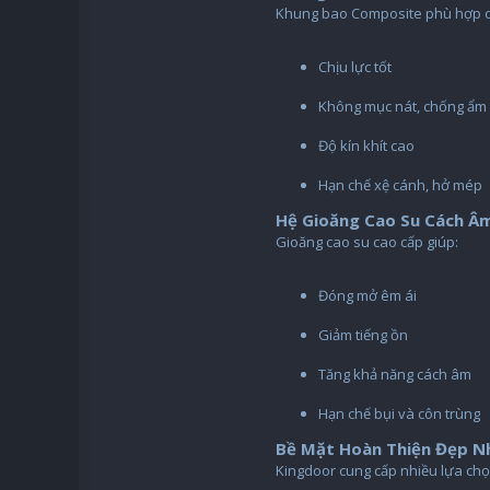
Khung bao Composite phù hợp ch
Chịu lực tốt
Không mục nát, chống ẩm
Độ kín khít cao
Hạn chế xệ cánh, hở mép
Hệ Gioăng Cao Su Cách Â
Gioăng cao su cao cấp giúp:
Đóng mở êm ái
Giảm tiếng ồn
Tăng khả năng cách âm
Hạn chế bụi và côn trùng
Bề Mặt Hoàn Thiện Đẹp N
Kingdoor cung cấp nhiều lựa chọ