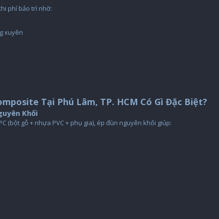
i phí bảo trì nhờ:
g xuyên
mposite Tại Phú Lâm, TP. HCM Có Gì Đặc Biệt?
guyên Khối
PC (bột gỗ + nhựa PVC + phụ gia), ép đùn nguyên khối giúp: