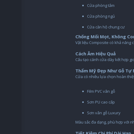
Cửa phòng tắm
Cửa phòng ngủ
Cửa căn hộ chung cư
Chống Mối Mọt, Không Co
Vật liệu Composite có khả năng c
Cách Âm Hiệu Quả
Cấu tạo cánh cửa dày kết hợp gio
Thẩm Mỹ Đẹp Như Gỗ Tự 
Cửa có nhiều lựa chọn hoàn thi
Film PVC vân gỗ
Sơn PU cao cấp
Sơn vân gỗ Luxury
Màu sắc đa dạng, phù hợp với nhi
Tiết Kiệm Chi Phí Dài Hạn