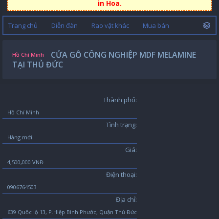
in Hoa.
Trang chủ
Diễn đàn
Rao vặt khác
Mua bán
CỬA GỖ CÔNG NGHIỆP MDF MELAMINE
Hồ Chí Minh
TẠI THỦ ĐỨC
Thành phố:
Hồ Chí Minh
Tình trạng:
Hàng mới
Giá:
4,500,000 VNĐ
Điện thoại:
0906764503
Địa chỉ:
639 Quốc lộ 13, P.Hiệp Bình Phước, Quận Thủ Đức