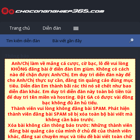
Trang chủ
Diễn đàn
Đăng nhập
Đăng ký
Tìm kiếm diễn đàn
Bài viết gần đây
Thông báo
Anh/Chị làm về mảng cá cược, cờ bạc, lô đề vui lòng
KHÔNG đăng bài ở diễn đàn Em giùm. Không có cách
nào để chặn được Anh/Chị. Em duy trì diễn đàn này để
cho Anh/Chị thực sự cần, đăng tin quảng cáo đúng mục
tiêu. Diễn đàn Em thành bãi rác thì nó sẽ chết như bao
diễn đàn khác. Em duy trì diễn đàn này toàn bỏ tiền túi
để duy trì tên miền và hosting. Đặt GA có được vài đồng
bạc không đủ ăn hủ tiếu.
Thành viên vui lòng không đăng bài SPAM. Phát hiện
thành viên đăng bài SPAM sẽ bị xóa toàn bộ bài viết mà
không cần báo trước.
Xóa bài không cần thông báo trước: Những thành viên
đăng bài quảng cáo của mình ở chủ đề của thành viên
khác, đăng sai chuyên mục và tiêu đề bài viết toàn chữ