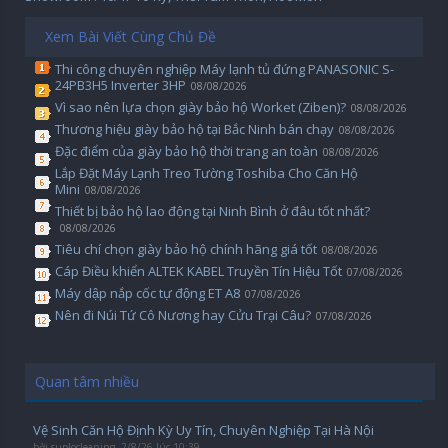
Xem Bài Viết Cùng Chủ Đề
Thi công chuyên nghiệp Máy lạnh tủ đứng PANASONIC S-
24PB3H5 Inverter 3HP
08/08/2026
Vì sao nên lựa chọn giày bảo hộ Worket (Ziben)?
08/08/2026
Thương hiệu giày bảo hộ tại Bắc Ninh bán chạy
08/08/2026
Đặc điểm của giày bảo hộ thời trang an toàn
08/08/2026
Lắp Đặt Máy Lạnh Treo Tường Toshiba Cho Căn Hộ
Mini
08/08/2026
Thiết bị bảo hộ lao động tại Ninh Bình ở đâu tốt nhất?
08/08/2026
Tiêu chí chọn giày bảo hộ chính hãng giá tốt
08/08/2026
Cáp Điều khiển ALTEK KABEL Truyền Tín Hiệu Tốt
07/08/2026
Máy dập nắp cốc tự động ET A8
07/08/2026
Nên đi Núi Tứ Cô Nương hay Cửu Trại Câu?
07/08/2026
Quan tâm nhiều
Vệ Sinh Căn Hộ Định Kỳ Uy Tín, Chuyên Nghiệp Tại Hà Nội
bởi
suplocleaning
,
2/8/26 lúc 10:39