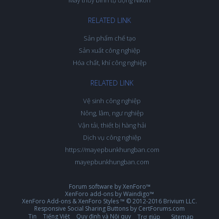
Máy thủy bình tự động Nikon
RELATED LINK
Sản phẩm chế tạo
Sản xuất công nghiệp
Hóa chất, khí công nghiệp
RELATED LINK
Vệ sinh công nghiệp
Nông, lâm, ngư nghiệp
Vận tải, thiết bị hàng hải
Dịch vụ công nghiệp
https://mayepbunkhungban.com
mayepbunkhungban.com
Forum software by XenForo™
XenForo add-ons by Waindigo™
XenForo Add-ons
&
XenForo Styles
™ © 2012-2016 Brivium LLC.
Responsive Social Sharing Buttons
by
CertForums.com
Tin
Tiếng Việt
Quy định và Nội quy
Trợ giúp
Sitemap