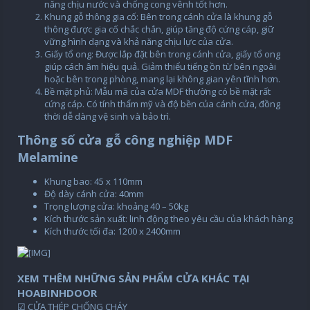
năng chịu nước và chống cong vênh tốt hơn.
Khung gỗ thông gia cố: Bên trong cánh cửa là khung gỗ
thông được gia cố chắc chắn, giúp tăng độ cứng cáp, giữ
vững hình dạng và khả năng chịu lực của cửa.
Giấy tổ ong: Được lắp đặt bên trong cánh cửa, giấy tổ ong
giúp cách âm hiệu quả. Giảm thiểu tiếng ồn từ bên ngoài
hoặc bên trong phòng, mang lại không gian yên tĩnh hơn.
Bề mặt phủ: Mẫu mã của cửa MDF thường có bề mặt rất
cứng cáp. Có tính thẩm mỹ và độ bền của cánh cửa, đồng
thời dễ dàng vệ sinh và bảo trì.
Thông số cửa gỗ công nghiệp MDF
Melamine
Khung bao: 45 x 110mm
Độ dày cánh cửa: 40mm
Trọng lượng cửa: khoảng 40 – 50kg
Kích thước sản xuất: linh động theo yêu cầu của khách hàng
Kích thước tối đa: 1200 x 2400mm
XEM THÊM NHỮNG SẢN PHẨM CỬA KHÁC TẠI
HOABINHDOOR
☑ CỬA THÉP CHỐNG CHÁY