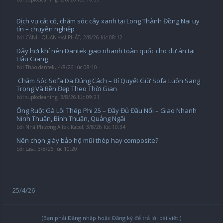
Dịch vụ cắt cỏ, chăm sóc cây xanh tại Long Thành Đồng Nai uy
tín – chuyên nghiệp
bởi
CẢNH QUAN ĐẠI PHÁT
,
2/8/26 lúc 08:12
Dây hơi khí nén Dantek giao nhanh toàn quốc cho dự án tại
Hậu Giang
bởi
Thảo dantek
,
4/8/26 lúc 08:10
️ Chăm Sóc Sofa Da Đúng Cách – Bí Quyết Giữ Sofa Luôn Sang
Trọng Và Bền Đẹp Theo Thời Gian
bởi
suplocleaning
,
3/8/26 lúc 09:21
Ống Ruột Gà Lõi Thép Phi 25 – Đầy Đủ Đầu Nối – Giao Nhanh
Ninh Thuận, Bình Thuận, Quảng Ngãi
bởi
Nhã Phương Altek Kabel
,
3/8/26 lúc 10:34
Nên chọn giày bảo hộ mũi thép hay composite?
bởi
Lasa
,
3/8/26 lúc 10:20
25/4/26
(Bạn phải Đăng nhập hoặc Đăng ký để trả lời bài viết.)