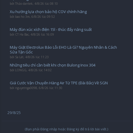
bởi
Thảo dantek
,
4/8/26 lúc 08:10
Xu hướng lựa chọn bảo hộ COV chính hãng
bởi
bao ho 3m
,
6/8/26 lúc 09:52
Máy đùn xúc xích điện 15l - thúc đẩy năng suất
bởi
CT Ha Bac
,
4/8/26 lúc 16:09
Máy Giặt Electrolux Báo Lỗi EHO Là Gì? Nguyên Nhân & Cách
Sửa Tận Gốc
bởi
Sa Lát
,
4/8/26 lúc 11:23
Những tiêu chí cần biết khi chọn Bulong Inox 304
bởi
LONGG
,
4/8/26 lúc 14:02
Giá Cước Vận Chuyển Hàng Air Từ TPE (Đài Bắc) Về SGN
bởi
nguyetnga0098
,
6/8/26 lúc 11:30
29/8/25
(Bạn phải Đăng nhập hoặc Đăng ký để trả lời bài viết.)