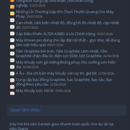
Tổng kho cung cấp chổi than, chổi than công
nghiệp
31/07/2026
Những Lỗi Thường Gặp Khi Chọn Thước Quang Cho Máy
Phay
25/07/2026
Can nhiệt, cảm biến nhiệt độ, đồng hồ đo nhiệt độ, cặp nhiệt
độ
22/07/2026
Cáp Điều Khiển ALTEK KABEL 6 Lõi Chính Hãng
10/07/2026
Máy khoan pin dùng cho lắp đặt nội thất – gọn nhẹ, dễ dùng,
làm việc hiệu quả
09/07/2026
Tấm Graphite bôi trơn, Tấm Graphite cách nhiệt, Tấm
Graphite chặn đầu lò, điện cực EDM, bột Graphite
26/06/2026
Máy khuấy sơn gá miệng thùng phuy cho xưởng sơn hiện
đại
25/06/2026
Á Âu - Địa chỉ bán máy khuấy sơn uy tín, giá tốt
22/06/2026
Cung cấp bạc đồng Graphite, bạc Graphite, Bạc cầu, Bạc
đồng theo yêu cầu
22/06/2026
Máy khuấy sơn 100 lít
19/06/2026
Quan tâm nhiều
Dây hơi khí nén Dantek giao nhanh toàn quốc cho dự án tại
Hậu Giang