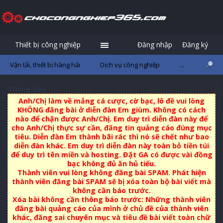
Thiết bị công nghiệp
Đăng nhập
Đăng ký
Vận tải, thiết bị hàng hải
Dịch vụ công nghiệp
...
Thông báo
Anh/Chị làm về mảng cá cược, cờ bạc, lô đề vui lòng
KHÔNG đăng bài ở diễn đàn Em giùm. Không có cách
nào để chặn được Anh/Chị. Em duy trì diễn đàn này để
cho Anh/Chị thực sự cần, đăng tin quảng cáo đúng mục
tiêu. Diễn đàn Em thành bãi rác thì nó sẽ chết như bao
diễn đàn khác. Em duy trì diễn đàn này toàn bỏ tiền túi
để duy trì tên miền và hosting. Đặt GA có được vài đồng
bạc không đủ ăn hủ tiếu.
Thành viên vui lòng không đăng bài SPAM. Phát hiện
thành viên đăng bài SPAM sẽ bị xóa toàn bộ bài viết mà
không cần báo trước.
Xóa bài không cần thông báo trước: Những thành viên
đăng bài quảng cáo của mình ở chủ đề của thành viên
khác, đăng sai chuyên mục và tiêu đề bài viết toàn chữ