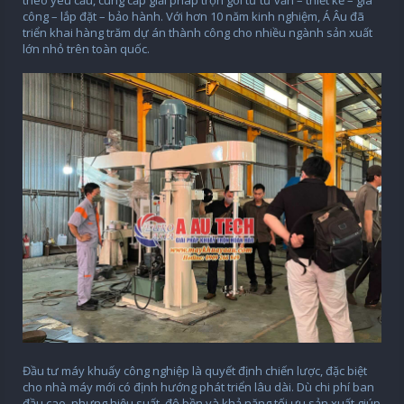
theo yêu cầu, cung cấp giải pháp trọn gói từ tư vấn – thiết kế – gia
công – lắp đặt – bảo hành. Với hơn 10 năm kinh nghiệm, Á Âu đã
triển khai hàng trăm dự án thành công cho nhiều ngành sản xuất
lớn nhỏ trên toàn quốc.
Đầu tư máy khuấy công nghiệp là quyết định chiến lược, đặc biệt
cho nhà máy mới có định hướng phát triển lâu dài. Dù chi phí ban
đầu cao, nhưng hiệu suất, độ bền và khả năng tối ưu sản xuất giúp