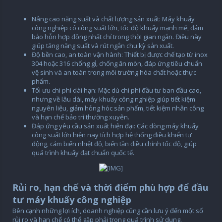
Nâng cao năng suất và chất lượng sản xuất: Máy khuấy
công nghiệp có công suất lớn, tốc độ khuấy mạnh mẽ, đảm
bảo hỗn hợp đồng nhất chỉ trong thời gian ngắn. Điều này
giúp tăng năng suất và rút ngắn chu kỳ sản xuất.
Độ bền cao, an toàn vận hành: Thiết bị được chế tạo từ inox
304 hoặc 316 chống gỉ, chống ăn mòn, đáp ứng tiêu chuẩn
vệ sinh và an toàn trong môi trường hóa chất hoặc thực
phẩm.
Tối ưu chi phí dài hạn: Mặc dù chi phí đầu tư ban đầu cao,
nhưng về lâu dài, máy khuấy công nghiệp giúp tiết kiệm
nguyên liệu, giảm hỏng hóc sản phẩm, tiết kiệm nhân công
và hạn chế bảo trì thường xuyên.
Đáp ứng yêu cầu sản xuất hiện đại: Các dòng máy khuấy
công suất lớn hiện nay tích hợp hệ thống điều khiển tự
động, cảm biến nhiệt độ, biến tần điều chỉnh tốc độ, giúp
quá trình khuấy đạt chuẩn quốc tế.
Rủi ro, hạn chế và thời điểm phù hợp để đầu
tư máy khuấy công nghiệp
Bên cạnh những lợi ích, doanh nghiệp cũng cần lưu ý đến một số
rủi ro và hạn chế có thể gặp phải trong quá trình sử dụng.