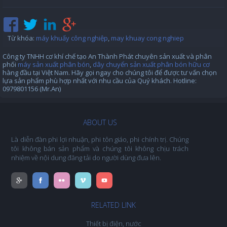
Từ khóa
:
máy khuấy công nghiệp
,
may khuay cong nghiep
Công ty TNHH cơ khí chế tạo An Thành Phát chuyên sản xuất và phân
phối
máy sản xuất phân bón
,
dây chuyển sản xuất phân bón hữu cơ
hàng đầu tại Việt Nam. Hãy gọi ngay cho chúng tôi để được tư vấn chọn
lựa sản phẩm phù hợp nhất với nhu cầu của Quý khách. Hotline:
0979801156 (Mr.An)
ABOUT US
Là diễn đàn phi lợi nhuận, phi tôn giáo, phi chính trị. Chúng
tôi không bán sản phẩm và chúng tôi không chịu trách
nhiệm về nội dung đăng tải do người dùng đưa lên.
RELATED LINK
Thiết bị điện, nước