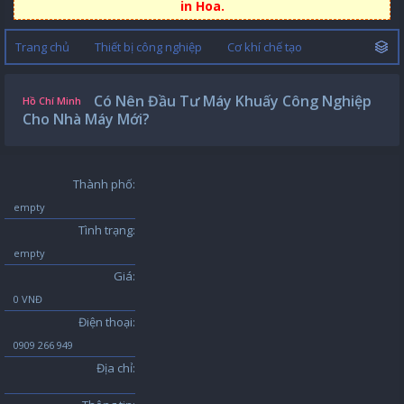
in Hoa.
Trang chủ
Thiết bị công nghiệp
Cơ khí chế tạo
Có Nên Đầu Tư Máy Khuấy Công Nghiệp
Hồ Chí Minh
Cho Nhà Máy Mới?
Thành phố:
empty
Tình trạng:
empty
Giá:
0 VNĐ
Điện thoại:
0909 266 949
Địa chỉ: