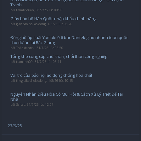
Tranh
bởi
tramtrieuan
,
31/7/26 lúc 08:38
Giày bảo hộ Hàn Quốc nhập khẩu chính hãng
bởi
giay bao ho lao dong
,
1/8/26 lúc 08:20
Đồng hồ áp suất Yamaki 0-6 bar Dantek giao nhanh toàn quốc
cho dự án tại Bắc Giang
bởi
Thảo dantek
,
31/7/26 lúc 08:50
Tổng kho cung cấp chổi than, chổi than công nghiệp
bởi
tramanh09
,
31/7/26 lúc 08:11
Vai trò của bảo hộ lao động chống hóa chất
bởi
thegioibaoholaodong
,
1/8/26 lúc 10:15
Nguyên Nhân Điều Hòa Có Mùi Hôi & Cách Xử Lý Triệt Để Tại
Nhà
bởi
Sa Lát
,
31/7/26 lúc 12:07
23/9/25