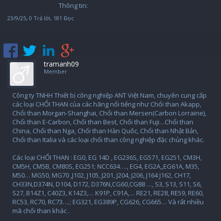
Thông tin:
23/9/25
, 0 Trả lời, 181 Đọc
tramanh09
Member
Công ty TNHH Thiết bị công nghiệp ANT Việt Nam, chuyên cung cấp
các loại CHỔI THAN của các hãng nổi tiếng như Chổi than Akapp,
Chổi than Morgan-Shanghai, Chổi than Mersen(Carbon Lorraine),
Chổi than E-Carbon, Chổi than Best, Chổi than Fuji…Chổi than
China, Chổi than Nga, Chổi than Hàn Quốc, Chổi than Nhật Bản,
Chổi than Italia và các loại chổi than công nghiệp đặc chủng khác.
Các loại CHỔI THAN : EG0, EG 14D , EG236S, EG571, EG251, CM3H,
CM5H, CM5B, CM80S, EG251; NCC634…., EG4, EG2A,,EG61A, M35,
M50… MG50, MG70 ,J102, J105, J201, J204, J206, J164 J162, CH17,
CH33N,D374N, D104, D172, D376N,CG60,CG88 …, S3, S13, S11, S6,
S27, B14Z1, C40Z3, K14Z3,… K91P, C91A,… RE21, RE28, RE59, RE60,
RC53, RC70, RC73….; EG321, EG389P, CG626, CG665… Và rất nhiều
mã chổi than khác .