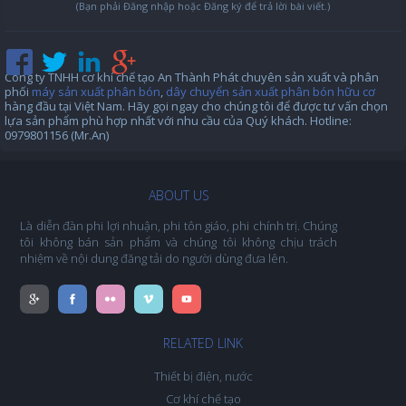
(Bạn phải Đăng nhập hoặc Đăng ký để trả lời bài viết.)
Công ty TNHH cơ khí chế tạo An Thành Phát chuyên sản xuất và phân
phối
máy sản xuất phân bón
,
dây chuyển sản xuất phân bón hữu cơ
hàng đầu tại Việt Nam. Hãy gọi ngay cho chúng tôi để được tư vấn chọn
lựa sản phẩm phù hợp nhất với nhu cầu của Quý khách. Hotline:
0979801156 (Mr.An)
ABOUT US
Là diễn đàn phi lợi nhuận, phi tôn giáo, phi chính trị. Chúng
tôi không bán sản phẩm và chúng tôi không chịu trách
nhiệm về nội dung đăng tải do người dùng đưa lên.
RELATED LINK
Thiết bị điện, nước
Cơ khí chế tạo