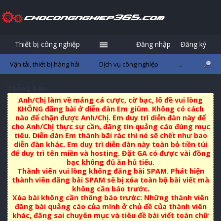
Thiết bị công nghiệp
Đăng nhập
Đăng ký
Vận tải, thiết bị hàng hải
Dịch vụ công nghiệp
...
Thông báo
Anh/Chị làm về mảng cá cược, cờ bạc, lô đề vui lòng
KHÔNG đăng bài ở diễn đàn Em giùm. Không có cách
nào để chặn được Anh/Chị. Em duy trì diễn đàn này để
cho Anh/Chị thực sự cần, đăng tin quảng cáo đúng mục
tiêu. Diễn đàn Em thành bãi rác thì nó sẽ chết như bao
diễn đàn khác. Em duy trì diễn đàn này toàn bỏ tiền túi
để duy trì tên miền và hosting. Đặt GA có được vài đồng
bạc không đủ ăn hủ tiếu.
Thành viên vui lòng không đăng bài SPAM. Phát hiện
thành viên đăng bài SPAM sẽ bị xóa toàn bộ bài viết mà
không cần báo trước.
Xóa bài không cần thông báo trước: Những thành viên
đăng bài quảng cáo của mình ở chủ đề của thành viên
khác, đăng sai chuyên mục và tiêu đề bài viết toàn chữ