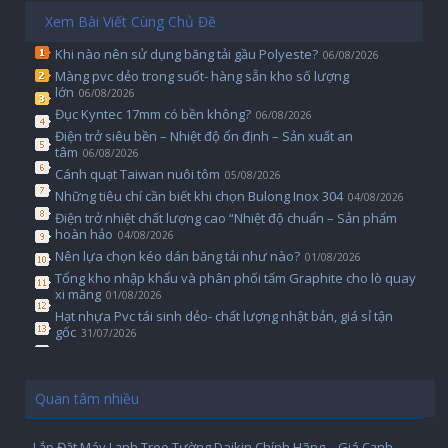
Xem Bài Viết Cùng Chủ Đề
Khi nào nên sử dụng băng tải gầu Polyeste?
06/08/2026
Màng pvc dẻo trong suốt- hàng sẵn kho số lượng
lớn
06/08/2026
Đục Kyntec 17mm có bền không?
06/08/2026
Điện trở siêu bền – Nhiệt độ ổn định – Sản xuất an
tâm
06/08/2026
Cánh quạt Taiwan nuôi tôm
05/08/2026
Những tiêu chí cần biết khi chọn Bulong Inox 304
04/08/2026
Điện trở nhiệt chất lượng cao “Nhiệt độ chuẩn – Sản phẩm
hoàn hảo
04/08/2026
Nên lựa chọn kéo dán băng tải như nào?
01/08/2026
Tổng kho nhập khẩu và phân phối tấm Graphite cho lò quay
xi măng
01/08/2026
Hạt nhựa Pvc tái sinh dẻo- chất lượng nhật bản, giá sỉ tận
gốc
31/07/2026
Quan tâm nhiều
Lắp Đặt Máy Lạnh Treo Tường Daikin Chính Hãng – Giá Cạnh