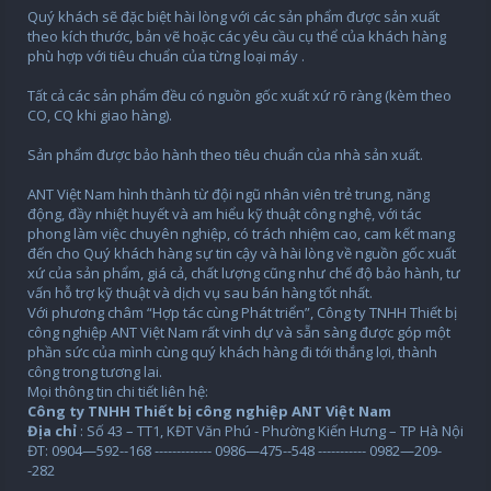
Quý khách sẽ đặc biệt hài lòng với các sản phẩm được sản xuất
theo kích thước, bản vẽ hoặc các yêu cầu cụ thể của khách hàng
phù hợp với tiêu chuẩn của từng loại máy .
Tất cả các sản phẩm đều có nguồn gốc xuất xứ rõ ràng (kèm theo
CO, CQ khi giao hàng).
Sản phẩm được bảo hành theo tiêu chuẩn của nhà sản xuất.
ANT Việt Nam hình thành từ đội ngũ nhân viên trẻ trung, năng
động, đầy nhiệt huyết và am hiểu kỹ thuật công nghệ, với tác
phong làm việc chuyên nghiệp, có trách nhiệm cao, cam kết mang
đến cho Quý khách hàng sự tin cậy và hài lòng về nguồn gốc xuất
xứ của sản phẩm, giá cả, chất lượng cũng như chế độ bảo hành, tư
vấn hỗ trợ kỹ thuật và dịch vụ sau bán hàng tốt nhất.
Với phương châm “Hợp tác cùng Phát triển”, Công ty TNHH Thiết bị
công nghiệp ANT Việt Nam rất vinh dự và sẵn sàng được góp một
phần sức của mình cùng quý khách hàng đi tới thắng lợi, thành
công trong tương lai.
Mọi thông tin chi tiết liên hệ:
Công ty TNHH Thiết bị công nghiệp ANT Việt Nam
Địa chỉ
: Số 43 – TT1, KĐT Văn Phú - Phường Kiến Hưng – TP Hà Nội
ĐT: 0904—592--168 ------------- 0986—475--548 ----------- 0982—209-
-282