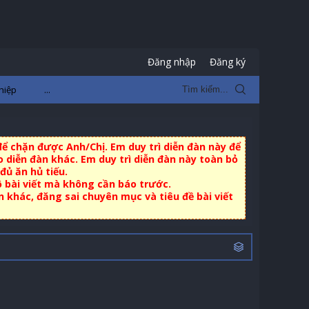
Đăng nhập
Đăng ký
hiệp
...
ể chặn được Anh/Chị. Em duy trì diễn đàn này để
 diễn đàn khác. Em duy trì diễn đàn này toàn bỏ
đủ ăn hủ tiếu.
ộ bài viết mà không cần báo trước.
khác, đăng sai chuyên mục và tiêu đề bài viết