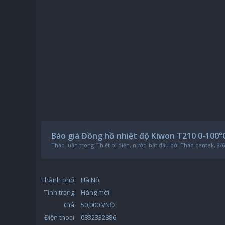
Báo giá Đồng hồ nhiệt độ Kiwon T210 0-100°
Thảo luận trong '
Thiết bị điện, nước
' bắt đầu bởi
Thảo dantek
,
8/6
Thành phố:
Hà Nội
Tình trạng:
Hàng mới
Giá:
50,000 VNĐ
Điện thoại:
0832332886