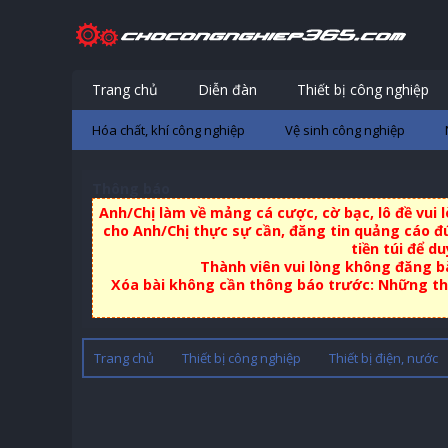
Trang chủ
Diễn đàn
Thiết bị công nghiệp
Hóa chất, khí công nghiệp
Vệ sinh công nghiệp
Thông báo
Anh/Chị làm về mảng cá cược, cờ bạc, lô đề vui
cho Anh/Chị thực sự cần, đăng tin quảng cáo đú
tiền túi để d
Thành viên vui lòng không đăng bà
Xóa bài không cần thông báo trước: Những thà
Trang chủ
Thiết bị công nghiệp
Thiết bị điện, nước