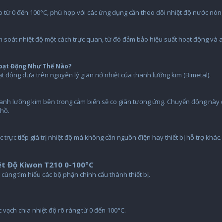
o từ 0 đến 100°C, phù hợp với các ứng dụng cần theo dõi nhiệt độ nước nóng
m soát nhiệt độ một cách trực quan, từ đó đảm bảo hiệu suất hoạt động và 
Hoạt Động Như Thế Nào?
t động dựa trên nguyên lý giãn nở nhiệt của thanh lưỡng kim (Bimetal).
 thanh lưỡng kim bên trong cảm biến sẽ co giãn tương ứng. Chuyển động này
 hồ.
trực tiếp giá trị nhiệt độ mà không cần nguồn điện hay thiết bị hỗ trợ khác.
ệt Độ Kiwon T210 0-100°C
cùng tìm hiểu các bộ phận chính cấu thành thiết bị.
 vạch chia nhiệt độ rõ ràng từ 0 đến 100°C.