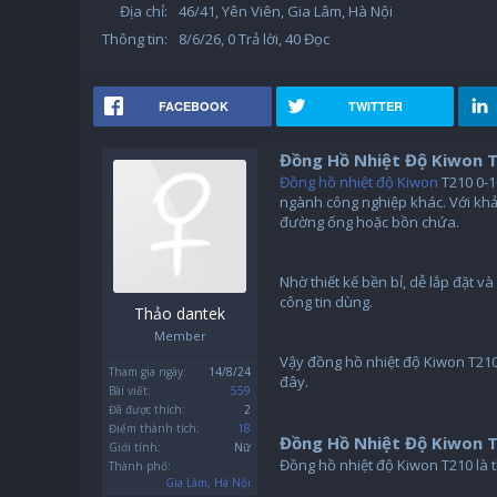
Địa chỉ:
46/41, Yên Viên, Gia Lâm, Hà Nội
Thông tin:
8/6/26
, 0 Trả lời, 40 Đọc
FACEBOOK
TWITTER
Đồng Hồ Nhiệt Độ Kiwon T
Đồng hồ nhiệt độ Kiwon
T210 0-1
ngành công nghiệp khác. Với khả
đường ống hoặc bồn chứa.
Nhờ thiết kế bền bỉ, dễ lắp đặt 
công tin dùng.
Thảo dantek
Member
Vậy đồng hồ nhiệt độ Kiwon T210 
Tham gia ngày:
14/8/24
đây.
Bài viết:
559
Đã được thích:
2
Điểm thành tích:
18
Đồng Hồ Nhiệt Độ Kiwon T
Giới tính:
Nữ
Đồng hồ nhiệt độ Kiwon T210 là th
Thành phố:
Gia Lâm, Hà Nội