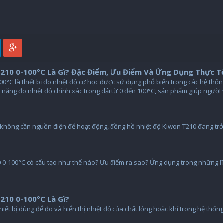
210 0-100°C Là Gì? Đặc Điểm, Ưu Điểm Và Ứng Dụng Thực T
00°C là thiết bị đo nhiệt độ cơ học được sử dụng phổ biến trong các hệ thốn
 năng đo nhiệt độ chính xác trong dải từ 0 đến 100°C, sản phẩm giúp người
và không cần nguồn điện để hoạt động, đồng hồ nhiệt độ Kiwon T210 đang tr
0-100°C có cấu tạo như thế nào? Ưu điểm ra sao? Ứng dụng trong những lĩnh
210 0-100°C Là Gì?
iết bị dùng để đo và hiển thị nhiệt độ của chất lỏng hoặc khí trong hệ thống