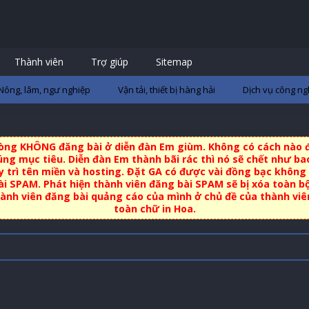
Thành viên
Trợ giúp
Sitemap
Nông, lâm, ngư nghiệp
Vận tải, thiết bị hàng hải
Dịch vụ công ng
 lòng KHÔNG đăng bài ở diễn đàn Em giùm. Không có cách nào đ
ng mục tiêu. Diễn đàn Em thành bãi rác thì nó sẽ chết như bao
uy trì tên miền và hosting. Đặt GA có được vài đồng bạc không 
i SPAM. Phát hiện thành viên đăng bài SPAM sẽ bị xóa toàn b
nh viên đăng bài quảng cáo của mình ở chủ đề của thành viên 
toàn chữ in Hoa.