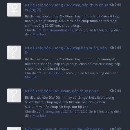
Bịt đầu sắt hộp vuông 20x20mm, nắp chụp nhựa
Chủ đề
vuông 20
Bịt đầu sắt hộp vuông 20x20mm hay nút nhựa bịt đầu sắt hộp,
nắp hụp nhựa vuông 20x20mm, nắp chụp nhựa có ren tăng
chỉnh vuông 20x20mm, chụp trong...
Chủ đề bởi:
Phukiennoithat.247
,
6/5/25
, 0 lần trả lời, trong diễn
đàn:
Mua bán
Bịt đầu sắt hộp vuông 20x20mm bán buôn, bán
Chủ đề
lẻ
Bịt đầu sắt hộp vuông 20x20mm hay nút bịt nhựa vuông 20,
nắp chụp sắt hộp , nắp chụp nhựa, chân đế cao su vuông, nắp
chụp nhựa bịt đầu sắt hộp,...
Chủ đề bởi:
saosang1507
,
16/4/25
, 0 lần trả lời, trong diễn đàn:
Mua bán
Bịt đầu sắt hộp 50x100mm, nắp chụp nhựa
Chủ đề
Bịt đầu sắt hộp 50x100mm hay có tên gọi khác là bịt trong
50xx100mm, chụp ngoài 50x100mm, nắp chụp nhựa
50x100mm, nắp chụp sắt hộp, nút bịt cao...
Chủ đề bởi:
truongthuyvp2211
,
10/4/25
, 0 lần trả lời, trong diễn
đàn:
Mua bán
Nắp chụp nhựa phi 48mm, bịt đầu sắt hộp phi
Chủ đề