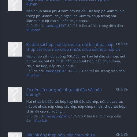
48mm
Nắp chụp nhựa phi 48mm hay bịt đầu sắt hộp phi 48mm, bịt
trong phi 48mm, chụp ngoài phi 48mm, chụp trong phi
48mm, nút bịt cao su, nắp chụp nhựa,...
Chủ đề bởi:
saosang1507
,
8/4/25
, 0 lần trả lời, trong diễn đàn:
Mua bán
Bịt đầu sắt hộp, nút bịt cao su, nút bịt nhựa, nắp
Chủ đề
chụp sắt hộp, nắp chụp nhựa, chụp sắt hộp, nắp ch
Nắp chụp sắt hộp vuông 100x100mm hay bịt đầu sắt hộp, nút
bịt cao su, nút bịt nhựa, nắp chụp sắt hộp, nắp chụp nhựa,
chụp sắt hộp, nắp chụp nhựa...
Chủ đề bởi:
saosang1507
,
20/2/25
, 0 lần trả lời, trong diễn đàn:
Mua bán
Có nên sử dụng nút nhựa bịt đầu sắt hộp
Chủ đề
không?
Nút nhựa bịt đầu sắt hộp hay bịt đầu sắt hộp, nút bịt cao su,
nút bịt nhựa, nắp chụp sắt hộp, nắp chụp nhựa, chụp sắt hộp,
chân đế cao su vuông,...
Chủ đề bởi:
thanglong1207
,
17/2/25
, 0 lần trả lời, trong diễn
đàn:
Mua bán
Đầu bịt ống thép hộp, nắp chụp nhựa
Chủ đề