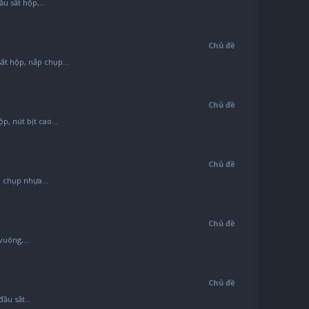
u sắt hộp,...
Chủ đề
t hộp, nắp chụp...
Chủ đề
, nút bịt cao...
Chủ đề
 chụp nhựa...
Chủ đề
vuông,...
Chủ đề
ầu sắt...