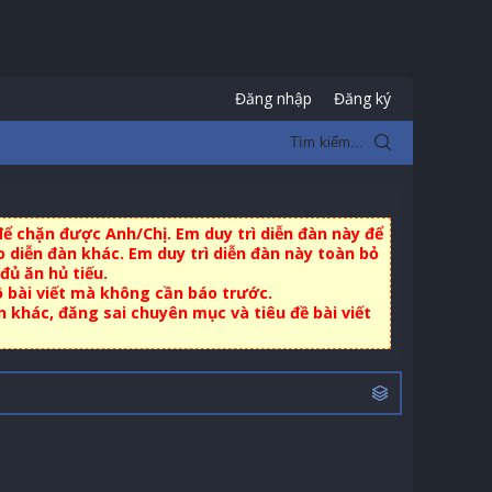
Đăng nhập
Đăng ký
ể chặn được Anh/Chị. Em duy trì diễn đàn này để
 diễn đàn khác. Em duy trì diễn đàn này toàn bỏ
đủ ăn hủ tiếu.
ộ bài viết mà không cần báo trước.
khác, đăng sai chuyên mục và tiêu đề bài viết