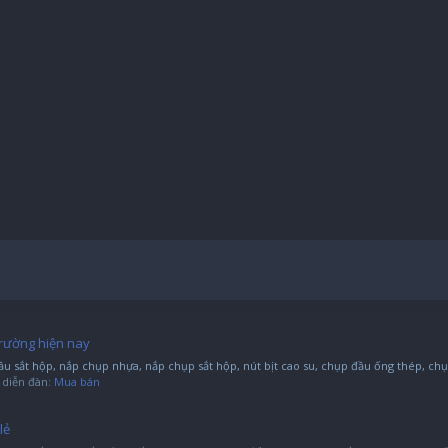
 trường hiện nay
ầu sắt hộp, nắp chụp nhựa, nắp chụp sắt hộp, nút bịt cao su, chụp đầu ống thép, chụp
ng diễn đàn:
Mua bán
lẻ