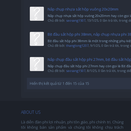
Nắp chụp nhựa sắt hộp vuông 20x20mm
Nắp chụp nhựa sắt hộp vuông 20x20mm hay còn gọi l
Chủ đề bởi:
saosang1507
,
13/1/25
, 0 lần trả lời, trong 
Bịt đầu sắt hộp phi 38mm, nắp chụp nhựa phi 
Bịt đầu sắt hộp phi 38mm là một trong những phụ kiện
Chủ đề bởi:
thanglong1207
,
9/1/25
, 0 lần trả lời, trong
Nắp chụp đầu sắt hộp phi 27mm, bịt đầu sắt hộ
Nắp chụp đầu sắt hộp phi 27mm hay còn gọi là Bịt đầ
Chủ đề bởi:
saosang1507
,
8/1/25
, 0 lần trả lời, trong d
Hiển thị kết quả từ 1 đến 15 của 15
ABOUT US
Là diễn đàn phi lợi nhuận, phi tôn giáo, phi chính trị. Chúng
tôi không bán sản phẩm và chúng tôi không chịu trách