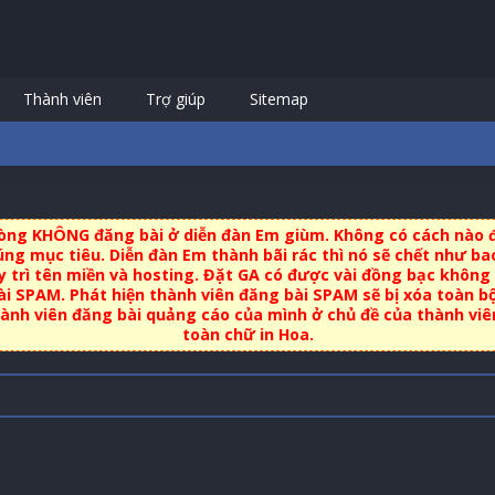
Thành viên
Trợ giúp
Sitemap
 lòng KHÔNG đăng bài ở diễn đàn Em giùm. Không có cách nào đ
ng mục tiêu. Diễn đàn Em thành bãi rác thì nó sẽ chết như bao
uy trì tên miền và hosting. Đặt GA có được vài đồng bạc không 
i SPAM. Phát hiện thành viên đăng bài SPAM sẽ bị xóa toàn b
nh viên đăng bài quảng cáo của mình ở chủ đề của thành viên 
toàn chữ in Hoa.