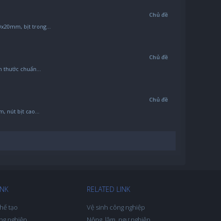
Chủ đề
20mm, bịt trong...
Chủ đề
h thước chuẩn...
Chủ đề
 nút bịt cao...
INK
RELATED LINK
hế tạo
Vệ sinh công nghiệp
ng nghiệp
Nông, lâm, ngư nghiệp