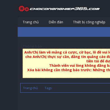
Trang chủ
Diễn đàn
Thiết bị công nghiệp
Thông báo
Anh/Chị làm về mảng cá cược, cờ bạc, lô đề vui
cho Anh/Chị thực sự cần, đăng tin quảng cáo đú
tiền túi để d
Thành viên vui lòng không đăng bà
Xóa bài không cần thông báo trước: Những thà
Trang chủ
Tags