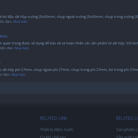
à bịt đầu sắt hộp vuông 20x20mm, chụp ngoài vuông 20x20mm, chụp trong vuông 20x
diễn đàn:
Mua bán
38mm
 quan trọng được sử dụng để bảo vệ và hoàn thiện các sản phẩm từ sắt hộp. Với kíc
 diễn đàn:
Mua bán
p
u sắt hộp phi 27mm, chụp ngoài phi 27mm, chụp trong phi 27mm, bịt trong phi 27mm,
iễn đàn:
Mua bán
RELATED LINK
RELATED L
Thiết bị điện, nước
Sản phẩm c
Cơ khí chế tạo
Sản xuất cô