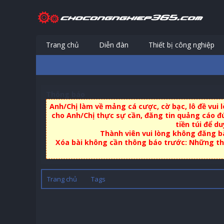
Trang chủ
Diễn đàn
Thiết bị công nghiệp
Thông báo
Anh/Chị làm về mảng cá cược, cờ bạc, lô đề vui
cho Anh/Chị thực sự cần, đăng tin quảng cáo đú
tiền túi để d
Thành viên vui lòng không đăng bà
Xóa bài không cần thông báo trước: Những thà
Trang chủ
Tags