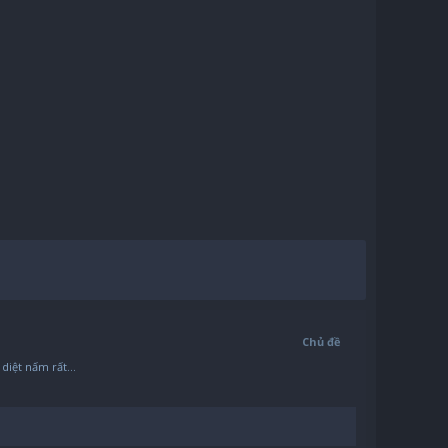
Chủ đề
iệt nấm rất...