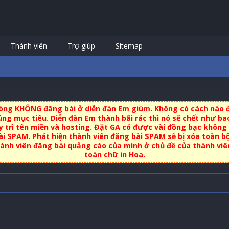
Thành viên
Trợ giúp
Sitemap
 lòng KHÔNG đăng bài ở diễn đàn Em giùm. Không có cách nào đ
ng mục tiêu. Diễn đàn Em thành bãi rác thì nó sẽ chết như bao
uy trì tên miền và hosting. Đặt GA có được vài đồng bạc không 
i SPAM. Phát hiện thành viên đăng bài SPAM sẽ bị xóa toàn b
nh viên đăng bài quảng cáo của mình ở chủ đề của thành viên 
toàn chữ in Hoa.