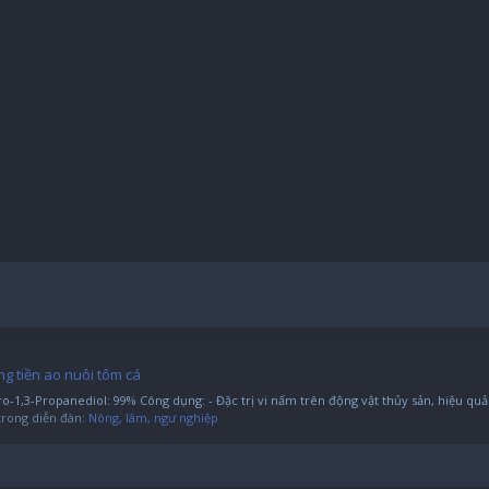
g tiền ao nuôi tôm cá
,3-Propanediol: 99% Công dụng: - Đặc trị vi nấm trên động vật thủy sản, hiệu quả d
, trong diễn đàn:
Nông, lâm, ngư nghiệp