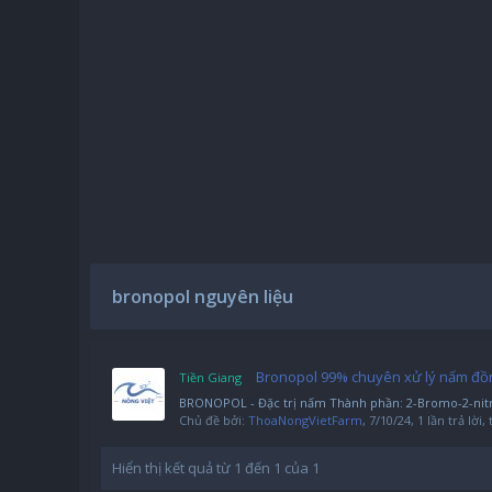
bronopol nguyên liệu
Bronopol 99% chuyên xử lý nấm đồn
Tiền Giang
BRONOPOL - Đặc trị nấm Thành phần: 2-Bromo-2-nitro-1
Chủ đề bởi:
ThoaNongVietFarm
,
7/10/24
, 1 lần trả lời
Hiển thị kết quả từ 1 đến 1 của 1