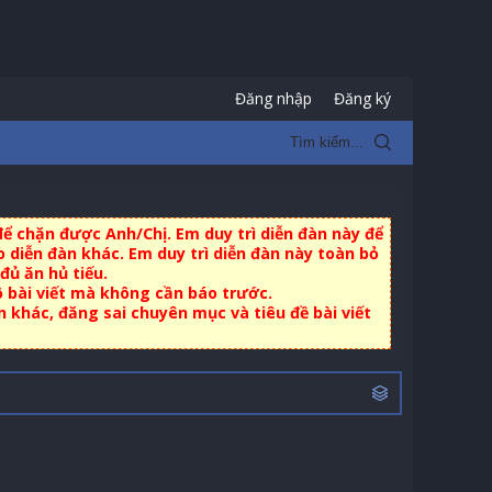
Đăng nhập
Đăng ký
ể chặn được Anh/Chị. Em duy trì diễn đàn này để
 diễn đàn khác. Em duy trì diễn đàn này toàn bỏ
đủ ăn hủ tiếu.
ộ bài viết mà không cần báo trước.
khác, đăng sai chuyên mục và tiêu đề bài viết