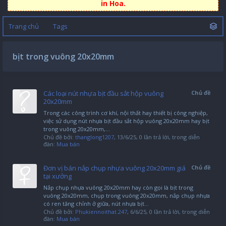
in Hoa.
Trang chủ
Tags
bịt trong vuông 20x20mm
Các loại nút nhựa bịt đầu sắt hộp vuông
Chủ đề
20x20mm
Trong các công trình cơ khí, nội thất hay thiết bị công nghiệp,
việc sử dụng nút nhựa bịt đầu sắt hộp vuông 20x20mm hay bịt
trong vuông 20x20mm,...
Chủ đề bởi:
thanglong1207
,
13/6/25
, 0 lần trả lời, trong diễn
đàn:
Mua bán
Đơn vị bán nắp chụp nhựa vuông 20x20mm giá
Chủ đề
tại xưởng
Nắp chụp nhựa vuông 20x20mm hay còn gọi là bịt trong
vuông 20x20mm, chụp trong vuông 20x20mm, nắp chụp nhựa
có ren tăng chỉnh ở giữa, nút nhựa bịt...
Chủ đề bởi:
Phukiennoithat.247
,
6/6/25
, 0 lần trả lời, trong diễn
đàn:
Mua bán