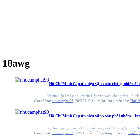
18awg
Hồ Chí Minh
Cáp tín hiệu vặn xoắn chống nhiễu 2 
Cáp tín hiệu âm thanh, cáp tín hiệu vặn xoắn chống nhiễu Altek
Chủ đề bởi:
nhucamphat98
,
26/3/21
, 0 lần trả lời, trong diễn đàn:
Thiết 
Hồ Chí Minh
Cáp tín hiệu vặn xoắn phôi nhôm + lư
Cáp tín hiệu vặn xoắn chống nhiễu awg / rs485 Công ty Cẩm Phát
Chủ đề bởi:
nhucamphat98
,
5/2/21
, 0 lần trả lời, trong diễn đàn:
Thiết bị