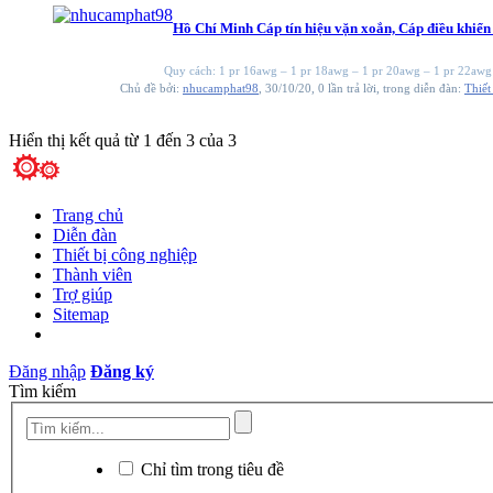
Hồ Chí Minh
Cáp tín hiệu vặn xoắn, Cáp điều khi
Quy cách: 1 pr 16awg – 1 pr 18awg – 1 pr 20awg – 1 pr 22awg 
Chủ đề bởi:
nhucamphat98
,
30/10/20
, 0 lần trả lời, trong diễn đàn:
Thiết
Hiển thị kết quả từ 1 đến 3 của 3
Trang chủ
Diễn đàn
Thiết bị công nghiệp
Thành viên
Trợ giúp
Sitemap
Đăng nhập
Đăng ký
Tìm kiếm
Chỉ tìm trong tiêu đề