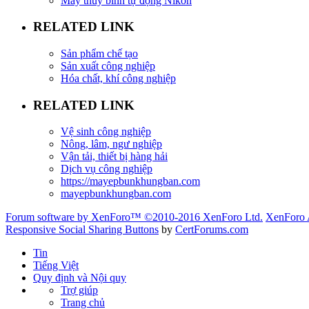
Máy thủy bình tự động Nikon
RELATED LINK
Sản phẩm chế tạo
Sản xuất công nghiệp
Hóa chất, khí công nghiệp
RELATED LINK
Vệ sinh công nghiệp
Nông, lâm, ngư nghiệp
Vận tải, thiết bị hàng hải
Dịch vụ công nghiệp
https://mayepbunkhungban.com
mayepbunkhungban.com
Forum software by XenForo™
©2010-2016 XenForo Ltd.
XenForo 
Responsive Social Sharing Buttons
by
CertForums.com
Tin
Tiếng Việt
Quy định và Nội quy
Trợ giúp
Trang chủ