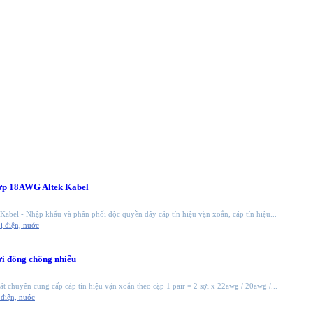
lớp 18AWG Altek Kabel
 Kabel - Nhập khẩu và phân phối độc quyền dây cáp tín hiệu vặn xoắn, cáp tín hiệu...
bị điện, nước
ới đồng chống nhiễu
 chuyên cung cấp cáp tín hiệu vặn xoắn theo cặp 1 pair = 2 sợi x 22awg / 20awg /...
 điện, nước