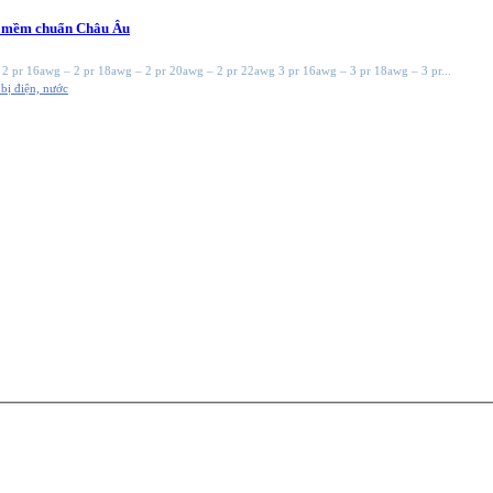
ển mềm chuẩn Châu Âu
2 pr 16awg – 2 pr 18awg – 2 pr 20awg – 2 pr 22awg 3 pr 16awg – 3 pr 18awg – 3 pr...
 bị điện, nước