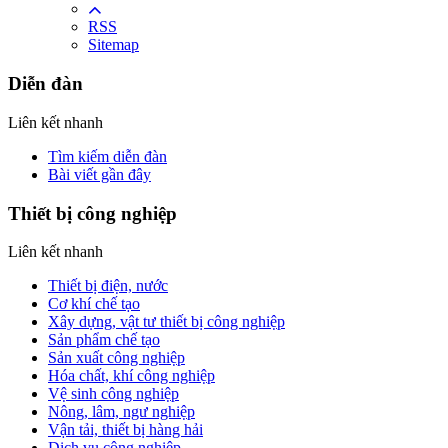
RSS
Sitemap
Diễn đàn
Liên kết nhanh
Tìm kiếm diễn đàn
Bài viết gần đây
Thiết bị công nghiệp
Liên kết nhanh
Thiết bị điện, nước
Cơ khí chế tạo
Xây dựng, vật tư thiết bị công nghiệp
Sản phẩm chế tạo
Sản xuất công nghiệp
Hóa chất, khí công nghiệp
Vệ sinh công nghiệp
Nông, lâm, ngư nghiệp
Vận tải, thiết bị hàng hải
Dịch vụ công nghiệp