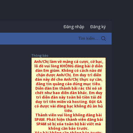
Đăng nhập
Đăng ký
Thông báo
Anh/Chị làm về mảng cá cược, cờ bạc,
lô đề vui lòng KHÔNG đăng bài ở diễn
đàn Em giùm. Không có cách nào để
chặn được Anh/Chị. Em duy trì diễn
đàn này để cho Anh/Chị thực sự cần,
đăng tin quảng cáo đúng mục tiêu.
Diễn đàn Em thành bãi rác thì nó sẽ
chết như bao diễn đàn khác. Em duy
trì diễn đàn này toàn bỏ tiền túi để
duy trì tên miền và hosting. Đặt GA
có được vài đồng bạc không đủ ăn hủ
tiếu.
Thành viên vui lòng không đăng bài
SPAM. Phát hiện thành viên đăng bài
SPAM sẽ bị xóa toàn bộ bài viết mà
không cần báo trước.
Xóa bài không cần thông báo trước: