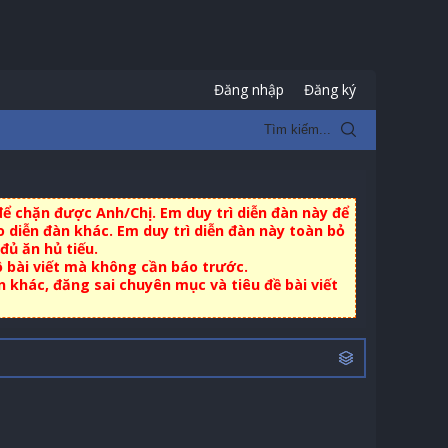
Đăng nhập
Đăng ký
ể chặn được Anh/Chị. Em duy trì diễn đàn này để
 diễn đàn khác. Em duy trì diễn đàn này toàn bỏ
đủ ăn hủ tiếu.
ộ bài viết mà không cần báo trước.
khác, đăng sai chuyên mục và tiêu đề bài viết