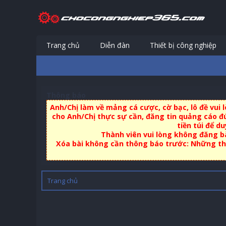
Trang chủ
Diễn đàn
Thiết bị công nghiệp
Thông báo
Anh/Chị làm về mảng cá cược, cờ bạc, lô đề vui
cho Anh/Chị thực sự cần, đăng tin quảng cáo đú
tiền túi để d
Thành viên vui lòng không đăng bà
Xóa bài không cần thông báo trước: Những thà
Trang chủ