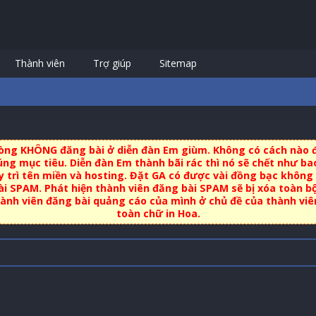
Thành viên
Trợ giúp
Sitemap
 lòng KHÔNG đăng bài ở diễn đàn Em giùm. Không có cách nào đ
ng mục tiêu. Diễn đàn Em thành bãi rác thì nó sẽ chết như bao
uy trì tên miền và hosting. Đặt GA có được vài đồng bạc không 
i SPAM. Phát hiện thành viên đăng bài SPAM sẽ bị xóa toàn b
nh viên đăng bài quảng cáo của mình ở chủ đề của thành viên 
toàn chữ in Hoa.