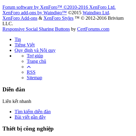
Forum software by XenForo™
©2010-2016 XenForo Ltd.
XenForo add-ons by Waindigo™
©2015
Waindigo Ltd
.
XenForo Add-ons
&
XenForo Styles
™ © 2012-2016 Brivium
LLC.
Responsive Social Sharing Buttons
by
CertForums.com
Tin
Tiếng Việt
Quy định và Nội quy
Trợ giúp
Trang chủ
RSS
Sitemap
Diễn đàn
Liên kết nhanh
Tìm kiếm diễn đàn
Bài viết gần đây
Thiết bị công nghiệp