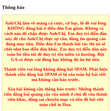
Thông báo
Anh/Chị làm về mảng cá cược, cờ bạc, lô đề vui lòng
KHÔNG đăng bài ở diễn đàn Em giùm. Không có
cách nào để chặn được Anh/Chị. Em duy trì diễn đàn
này để cho Anh/Chị thực sự cần, đăng tin quảng cáo
đúng mục tiêu. Diễn đàn Em thành bãi rác thì nó sẽ
chết như bao diễn đàn khác. Em duy trì diễn đàn này
toàn bỏ tiền túi để duy trì tên miền và hosting. Đặt
GA có được vài đồng bạc không đủ ăn hủ tiếu.
Thành viên vui lòng không đăng bài SPAM. Phát hiện
thành viên đăng bài SPAM sẽ bị xóa toàn bộ bài viết
mà không cần báo trước.
Xóa bài không cần thông báo trước: Những thành
viên đăng bài quảng cáo của mình ở chủ đề của thành
viên khác, đăng sai chuyên mục và tiêu đề bài viết
toàn chữ in Hoa.