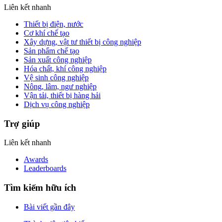
Liên kết nhanh
Thiết bị điện, nước
Cơ khí chế tạo
Xây dựng, vật tư thiết bị công nghiệp
Sản phẩm chế tạo
Sản xuất công nghiệp
Hóa chất, khí công nghiệp
Vệ sinh công nghiệp
Nông, lâm, ngư nghiệp
Vận tải, thiết bị hàng hải
Dịch vụ công nghiệp
Trợ giúp
Liên kết nhanh
Awards
Leaderboards
Tìm kiếm hữu ích
Bài viết gần đây