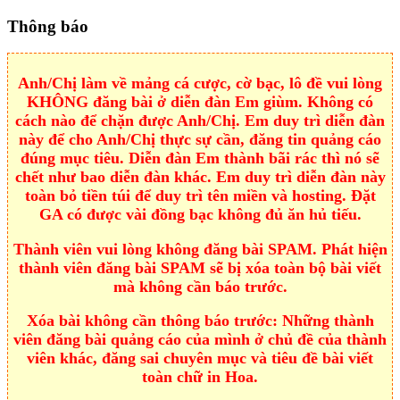
Thông báo
Anh/Chị làm về mảng cá cược, cờ bạc, lô đề vui lòng
KHÔNG đăng bài ở diễn đàn Em giùm. Không có
cách nào để chặn được Anh/Chị. Em duy trì diễn đàn
này để cho Anh/Chị thực sự cần, đăng tin quảng cáo
đúng mục tiêu. Diễn đàn Em thành bãi rác thì nó sẽ
chết như bao diễn đàn khác. Em duy trì diễn đàn này
toàn bỏ tiền túi để duy trì tên miền và hosting. Đặt
GA có được vài đồng bạc không đủ ăn hủ tiếu.
Thành viên vui lòng không đăng bài SPAM. Phát hiện
thành viên đăng bài SPAM sẽ bị xóa toàn bộ bài viết
mà không cần báo trước.
Xóa bài không cần thông báo trước: Những thành
viên đăng bài quảng cáo của mình ở chủ đề của thành
viên khác, đăng sai chuyên mục và tiêu đề bài viết
toàn chữ in Hoa.