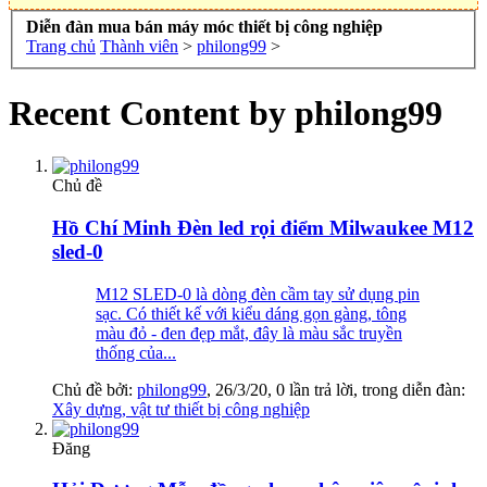
Diễn đàn mua bán máy móc thiết bị công nghiệp
Trang chủ
Thành viên
>
philong99
>
Recent Content by philong99
Chủ đề
Hồ Chí Minh
Đèn led rọi điểm Milwaukee M12
sled-0
M12 SLED-0 là dòng đèn cầm tay sử dụng pin
sạc. Có thiết kế với kiểu dáng gọn gàng, tông
màu đỏ - đen đẹp mắt, đây là màu sắc truyền
thống của...
Chủ đề bởi:
philong99
,
26/3/20
, 0 lần trả lời, trong diễn đàn:
Xây dựng, vật tư thiết bị công nghiệp
Đăng