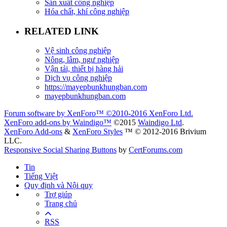
Sản xuất công nghiệp
Hóa chất, khí công nghiệp
RELATED LINK
Vệ sinh công nghiệp
Nông, lâm, ngư nghiệp
Vận tải, thiết bị hàng hải
Dịch vụ công nghiệp
https://mayepbunkhungban.com
mayepbunkhungban.com
Forum software by XenForo™
©2010-2016 XenForo Ltd.
XenForo add-ons by Waindigo™
©2015
Waindigo Ltd
.
XenForo Add-ons
&
XenForo Styles
™ © 2012-2016 Brivium
LLC.
Responsive Social Sharing Buttons
by
CertForums.com
Tin
Tiếng Việt
Quy định và Nội quy
Trợ giúp
Trang chủ
RSS