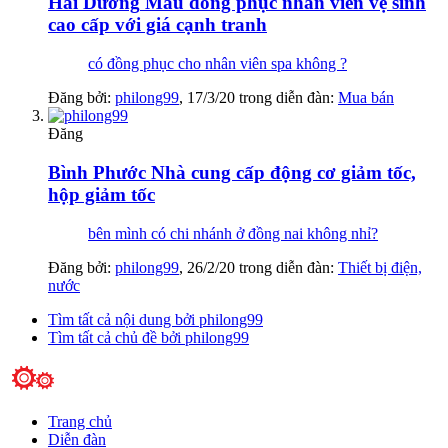
Hải Dương
Mẫu đồng phục nhân viên vệ sinh
cao cấp với giá cạnh tranh‎
có đồng phục cho nhân viên spa không ?
Đăng bởi:
philong99
,
17/3/20
trong diễn đàn:
Mua bán
Đăng
Bình Phước
Nhà cung cấp động cơ giảm tốc,
hộp giảm tốc
bên mình có chi nhánh ở đồng nai không nhỉ?
Đăng bởi:
philong99
,
26/2/20
trong diễn đàn:
Thiết bị điện,
nước
Tìm tất cả nội dung bởi philong99
Tìm tất cả chủ đề bởi philong99
Trang chủ
Diễn đàn