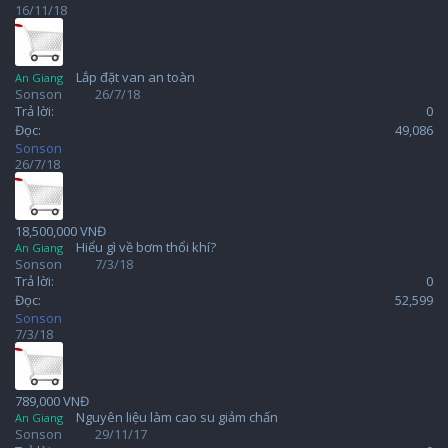
16/11/18
Lắp đặt van an toàn
An Giang
Sonson
26/7/18
Trả lời:
0
Đọc:
49,086
Sonson
26/7/18
18,500,000 VNĐ
Hiểu gì về bơm thổi khí?
An Giang
Sonson
7/3/18
Trả lời:
0
Đọc:
52,599
Sonson
7/3/18
789,000 VNĐ
Nguyên liệu làm cao su giảm chấn
An Giang
Sonson
29/11/17