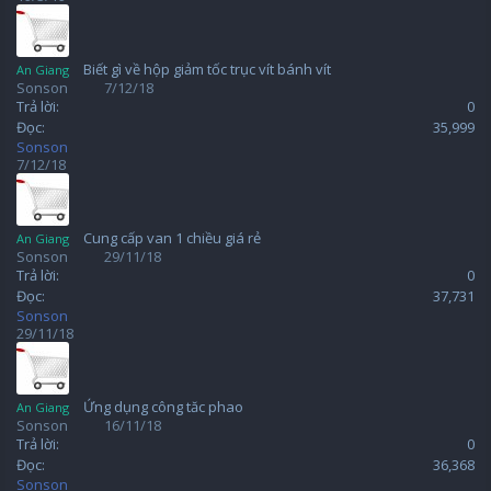
Biết gì về hộp giảm tốc trục vít bánh vít
An Giang
Sonson
7/12/18
Trả lời:
0
Đọc:
35,999
Sonson
7/12/18
Cung cấp van 1 chiều giá rẻ
An Giang
Sonson
29/11/18
Trả lời:
0
Đọc:
37,731
Sonson
29/11/18
Ứng dụng công tăc phao
An Giang
Sonson
16/11/18
Trả lời:
0
Đọc:
36,368
Sonson