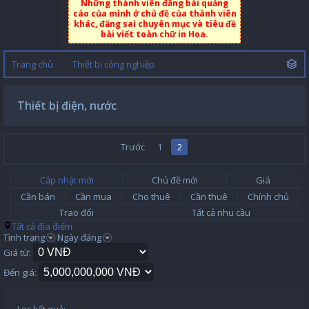
Những thành viên đăng bài quảng
cáo của mình ở chủ đề của thành viên
khác, đăng sai chuyên mục và tiêu đề
bài viết toàn chữ in Hoa.
Trang chủ
Thiết bị công nghiệp
Thiết bị điện, nước
Trước
1
2
Cập nhật mới
Chủ đề mới
Giá
Cần bán
Cần mua
Cho thuê
Cần thuê
Chính chủ
Trao đổi
Tất cả nhu cầu
Tất cả địa điểm
Tình trạng
Ngày đăng
Giá từ:
Đến giá: