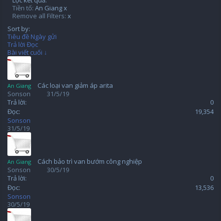
Lọc kết quả:
Tiền tố:
An Giang
x
Remove all Filters:
x
Sort by:
Tiêu đề
Ngày gửi
Trả lời
Đọc
Bài viết cuối ↓
Các loại van giảm áp arita
An Giang
Sonson
31/5/19
Trả lời:
0
Đọc:
19,354
Sonson
31/5/19
Cách bảo trì van bướm công nghiệp
An Giang
Sonson
30/5/19
Trả lời:
0
Đọc:
13,536
Sonson
30/5/19