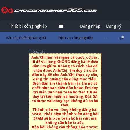
Thiết bị công nghiệp
Đăng nhập
Đăng ký
Vận tải, thiết bị hàng hải
Dịch vụ công nghiệp
...
Thông báo
Anh/Chị làm về mảng cá cược, cờ bạc,
lô đề vui lòng KHÔNG đăng bài ở diễn
đàn Em giùm. Không có cách nào để
chặn được Anh/Chị. Em duy trì diễn
đàn này để cho Anh/Chị thực sự cần,
đăng tin quảng cáo đúng mục tiêu.
Diễn đàn Em thành bãi rác thì nó sẽ
chết như bao diễn đàn khác. Em duy
trì diễn đàn này toàn bỏ tiền túi để
duy trì tên miền và hosting. Đặt GA
có được vài đồng bạc không đủ ăn hủ
tiếu.
Thành viên vui lòng không đăng bài
SPAM. Phát hiện thành viên đăng bài
SPAM sẽ bị xóa toàn bộ bài viết mà
không cần báo trước.
Xóa bài không cần thông báo trước: