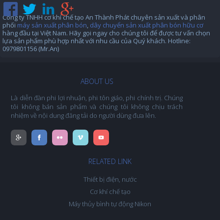
Công ty TNHH cơ khí chế tạo An Thành Phát chuyên sản xuất và phân
phối
máy sản xuất phân bón
,
dây chuyển sản xuất phân bón hữu cơ
hàng đầu tại Việt Nam. Hãy gọi ngay cho chúng tôi để được tư vấn chọn
lựa sản phẩm phù hợp nhất với nhu cầu của Quý khách. Hotline:
0979801156 (Mr.An)
ABOUT US
Là diễn đàn phi lợi nhuận, phi tôn giáo, phi chính trị. Chúng
tôi không bán sản phẩm và chúng tôi không chịu trách
nhiệm về nội dung đăng tải do người dùng đưa lên.
RELATED LINK
Thiết bị điện, nước
Cơ khí chế tạo
Máy thủy bình tự động Nikon