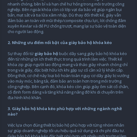
nhanh chóng, bền bỉ và hạn chế hư hỏng trong môi trường công
nghiệp. Bên ngoài khóa còn có lớp vạt da bảo vệ giúp ngăn bụi
bẩn, mạt sắt và tia lửa xâm nhập. Dù thay đổi thiết kế, giày vẫn
đảm bảo an toàn với mũi thép/composite chịu lực, lót chống đâm
xuyên Kevlar và đế PU chống trượt, mang lại sự bảo vệ toàn diện
cho người lao động.
2. Những ưu điểm nổi bật của giày bảo hộ khóa kéo
Sự thay đổi từ
giày bảo hộ
buộc dây sang giày bảo hộ khóa kéo
đến từ những lợi ích thiết thực trong quá trình làm việc. Thiết kế
khóa zip giúp người lao động mang và tháo giày nhanh chóng chỉ
trong vài giây, đặc biệt hữu ích khi gặp sự cố cần xử lý khẩn cấp.
Đồng thời, cơ chế này loại bỏ hoàn toàn nguy cơ dây giày bị vướng
vào máy móc, băng tải, đảm bảo an toàn hơn trong môi trường
công nghiệp. Bên cạnh đó, khóa kéo còn giúp giày ôm sát cổ chân,
cố định form dáng và tăng khả năng nâng đỡ khi di chuyển trên
địa hình khó khăn.
3. Giày bảo hộ khóa kéo phù hợp với những ngành nghề
nào?
Việc lựa chọn đúng thiết bị bảo hộ phù hợp với từng nhóm nhân
sự giúp doanh nghiệp tối ưu hiệu quả sử dụng và chi phí đầu tư.
Giày bảo hộ khóa kéo đặc biệt phù hợp với nhiều môi trường làm