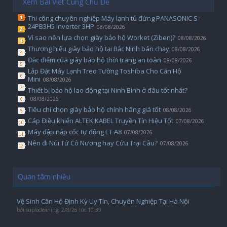
Xem Bài Viết Cùng Chủ Đề
Thi công chuyên nghiệp Máy lạnh tủ đứng PANASONIC S-
24PB3H5 Inverter 3HP
08/08/2026
Vì sao nên lựa chọn giày bảo hộ Worket (Ziben)?
08/08/2026
Thương hiệu giày bảo hộ tại Bắc Ninh bán chạy
08/08/2026
Đặc điểm của giày bảo hộ thời trang an toàn
08/08/2026
Lắp Đặt Máy Lạnh Treo Tường Toshiba Cho Căn Hộ
Mini
08/08/2026
Thiết bị bảo hộ lao động tại Ninh Bình ở đâu tốt nhất?
08/08/2026
Tiêu chí chọn giày bảo hộ chính hãng giá tốt
08/08/2026
Cáp Điều khiển ALTEK KABEL Truyền Tín Hiệu Tốt
07/08/2026
Máy dập nắp cốc tự động ET A8
07/08/2026
Nên đi Núi Tứ Cô Nương hay Cửu Trại Câu?
07/08/2026
Quan tâm nhiều
Vệ Sinh Căn Hộ Định Kỳ Uy Tín, Chuyên Nghiệp Tại Hà Nội
bởi
suplocleaning
,
2/8/26 lúc 10:39