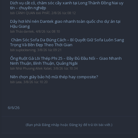
Dịch vụ cắt cỏ, chăm sóc cây xanh tại Long Thành Đồng Nai uy
tín – chuyên nghiệp
bởi
CẢNH QUAN ĐẠI PHÁT
,
2/8/26 lúc 08:12
Dây hơi khí nén Dantek giao nhanh toàn quốc cho dự án tại
Hậu Giang
bởi
Thảo dantek
,
4/8/26 lúc 08:10
️ Chăm Sóc Sofa Da Đúng Cách – Bí Quyết Giữ Sofa Luôn Sang
Trọng Và Bền Đẹp Theo Thời Gian
bởi
suplocleaning
,
3/8/26 lúc 09:21
Ống Ruột Gà Lõi Thép Phi 25 – Đầy Đủ Đầu Nối – Giao Nhanh
Ninh Thuận, Bình Thuận, Quảng Ngãi
bởi
Nhã Phương Altek Kabel
,
3/8/26 lúc 10:34
Nên chọn giày bảo hộ mũi thép hay composite?
bởi
Lasa
,
3/8/26 lúc 10:20
6/6/26
(Bạn phải Đăng nhập hoặc Đăng ký để trả lời bài viết.)