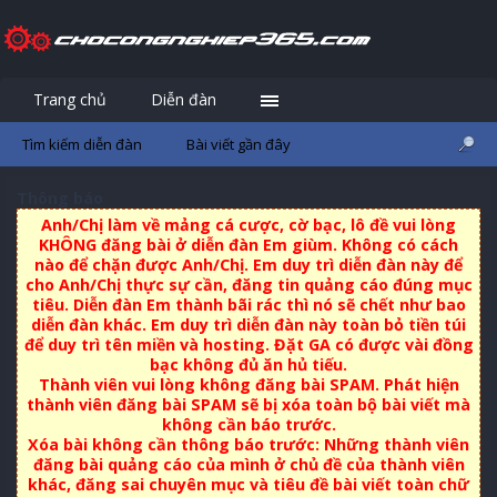
Trang chủ
Diễn đàn
Đăng nhập
Đăng ký
Tìm kiếm diễn đàn
Bài viết gần đây
Thông báo
Anh/Chị làm về mảng cá cược, cờ bạc, lô đề vui lòng
KHÔNG đăng bài ở diễn đàn Em giùm. Không có cách
nào để chặn được Anh/Chị. Em duy trì diễn đàn này để
cho Anh/Chị thực sự cần, đăng tin quảng cáo đúng mục
tiêu. Diễn đàn Em thành bãi rác thì nó sẽ chết như bao
diễn đàn khác. Em duy trì diễn đàn này toàn bỏ tiền túi
để duy trì tên miền và hosting. Đặt GA có được vài đồng
bạc không đủ ăn hủ tiếu.
Thành viên vui lòng không đăng bài SPAM. Phát hiện
thành viên đăng bài SPAM sẽ bị xóa toàn bộ bài viết mà
không cần báo trước.
Xóa bài không cần thông báo trước: Những thành viên
đăng bài quảng cáo của mình ở chủ đề của thành viên
khác, đăng sai chuyên mục và tiêu đề bài viết toàn chữ