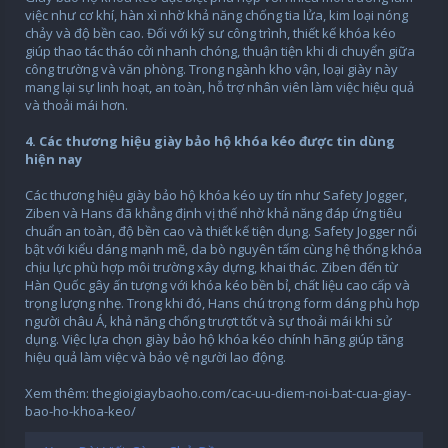
việc như cơ khí, hàn xì nhờ khả năng chống tia lửa, kim loại nóng
chảy và độ bền cao. Đối với kỹ sư công trình, thiết kế khóa kéo
giúp thao tác tháo cởi nhanh chóng, thuận tiện khi di chuyển giữa
công trường và văn phòng. Trong ngành kho vận, loại giày này
mang lại sự linh hoạt, an toàn, hỗ trợ nhân viên làm việc hiệu quả
và thoải mái hơn.
4. Các thương hiệu giày bảo hộ khóa kéo được tin dùng
hiện nay
Các thương hiệu giày bảo hộ khóa kéo uy tín như Safety Jogger,
Ziben và Hans đã khẳng định vị thế nhờ khả năng đáp ứng tiêu
chuẩn an toàn, độ bền cao và thiết kế tiện dụng. Safety Jogger nổi
bật với kiểu dáng mạnh mẽ, da bò nguyên tấm cùng hệ thống khóa
chịu lực phù hợp môi trường xây dựng, khai thác. Ziben đến từ
Hàn Quốc gây ấn tượng với khóa kéo bền bỉ, chất liệu cao cấp và
trọng lượng nhẹ. Trong khi đó, Hans chú trọng form dáng phù hợp
người châu Á, khả năng chống trượt tốt và sự thoải mái khi sử
dụng. Việc lựa chọn giày bảo hộ khóa kéo chính hãng giúp tăng
hiệu quả làm việc và bảo vệ người lao động.
Xem thêm: thegioigiaybaoho.com/cac-uu-diem-noi-bat-cua-giay-
bao-ho-khoa-keo/