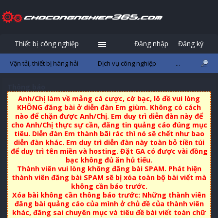
Thiết bị công nghiệp
Đăng nhập
Đăng ký
Vận tải, thiết bị hàng hải
Dịch vụ công nghiệp
...
Thông báo
Anh/Chị làm về mảng cá cược, cờ bạc, lô đề vui lòng
KHÔNG đăng bài ở diễn đàn Em giùm. Không có cách
nào để chặn được Anh/Chị. Em duy trì diễn đàn này để
cho Anh/Chị thực sự cần, đăng tin quảng cáo đúng mục
tiêu. Diễn đàn Em thành bãi rác thì nó sẽ chết như bao
diễn đàn khác. Em duy trì diễn đàn này toàn bỏ tiền túi
để duy trì tên miền và hosting. Đặt GA có được vài đồng
bạc không đủ ăn hủ tiếu.
Thành viên vui lòng không đăng bài SPAM. Phát hiện
thành viên đăng bài SPAM sẽ bị xóa toàn bộ bài viết mà
không cần báo trước.
Xóa bài không cần thông báo trước: Những thành viên
đăng bài quảng cáo của mình ở chủ đề của thành viên
khác, đăng sai chuyên mục và tiêu đề bài viết toàn chữ