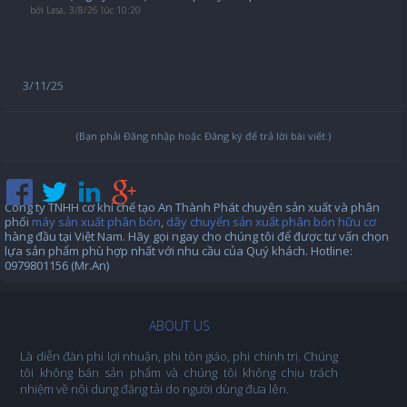
bởi
Lasa
,
3/8/26 lúc 10:20
3/11/25
(Bạn phải Đăng nhập hoặc Đăng ký để trả lời bài viết.)
Công ty TNHH cơ khí chế tạo An Thành Phát chuyên sản xuất và phân
phối
máy sản xuất phân bón
,
dây chuyển sản xuất phân bón hữu cơ
hàng đầu tại Việt Nam. Hãy gọi ngay cho chúng tôi để được tư vấn chọn
lựa sản phẩm phù hợp nhất với nhu cầu của Quý khách. Hotline:
0979801156 (Mr.An)
ABOUT US
Là diễn đàn phi lợi nhuận, phi tôn giáo, phi chính trị. Chúng
tôi không bán sản phẩm và chúng tôi không chịu trách
nhiệm về nội dung đăng tải do người dùng đưa lên.