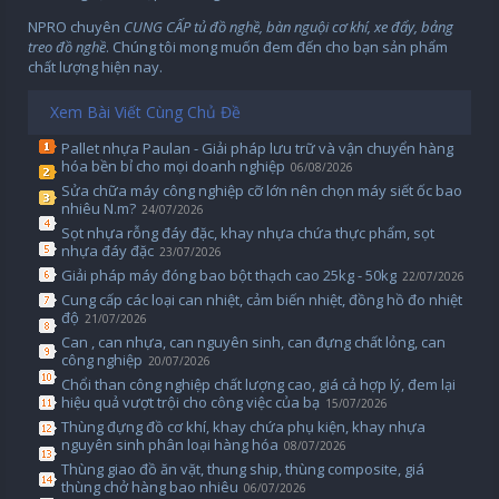
NPRO chuyên
CUNG CẤP tủ đồ nghề, bàn nguội cơ khí, xe đẩy, bảng
treo đồ nghề
. Chúng tôi mong muốn đem đến cho bạn sản phẩm
chất lượng hiện nay.
Xem Bài Viết Cùng Chủ Đề
Pallet nhựa Paulan - Giải pháp lưu trữ và vận chuyển hàng
hóa bền bỉ cho mọi doanh nghiệp
06/08/2026
Sửa chữa máy công nghiệp cỡ lớn nên chọn máy siết ốc bao
nhiêu N.m?
24/07/2026
Sọt nhựa rỗng đáy đặc, khay nhựa chứa thực phẩm, sọt
nhựa đáy đặc
23/07/2026
Giải pháp máy đóng bao bột thạch cao 25kg - 50kg
22/07/2026
Cung cấp các loại can nhiệt, cảm biến nhiệt, đồng hồ đo nhiệt
độ
21/07/2026
Can , can nhựa, can nguyên sinh, can đựng chất lỏng, can
công nghiệp
20/07/2026
Chổi than công nghiệp chất lượng cao, giá cả hợp lý, đem lại
hiệu quả vượt trội cho công việc của bạ
15/07/2026
Thùng đựng đồ cơ khí, khay chứa phụ kiện, khay nhựa
nguyên sinh phân loại hàng hóa
08/07/2026
Thùng giao đồ ăn vặt, thung ship, thùng composite, giá
thùng chở hàng bao nhiêu
06/07/2026