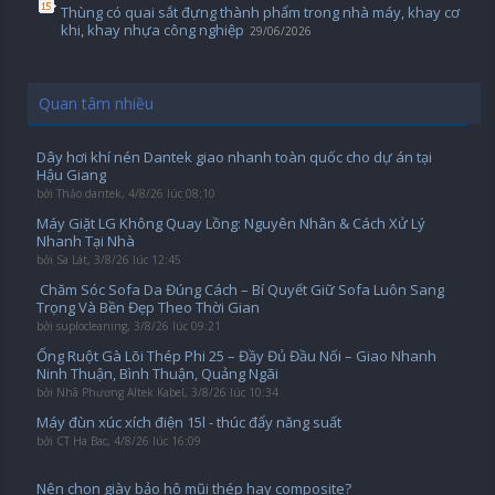
Thùng có quai sắt đựng thành phẩm trong nhà máy, khay cơ
khi, khay nhựa công nghiệp
29/06/2026
Quan tâm nhiều
Dây hơi khí nén Dantek giao nhanh toàn quốc cho dự án tại
Hậu Giang
bởi
Thảo dantek
,
4/8/26 lúc 08:10
Máy Giặt LG Không Quay Lồng: Nguyên Nhân & Cách Xử Lý
Nhanh Tại Nhà
bởi
Sa Lát
,
3/8/26 lúc 12:45
️ Chăm Sóc Sofa Da Đúng Cách – Bí Quyết Giữ Sofa Luôn Sang
Trọng Và Bền Đẹp Theo Thời Gian
bởi
suplocleaning
,
3/8/26 lúc 09:21
Ống Ruột Gà Lõi Thép Phi 25 – Đầy Đủ Đầu Nối – Giao Nhanh
Ninh Thuận, Bình Thuận, Quảng Ngãi
bởi
Nhã Phương Altek Kabel
,
3/8/26 lúc 10:34
Máy đùn xúc xích điện 15l - thúc đẩy năng suất
bởi
CT Ha Bac
,
4/8/26 lúc 16:09
Nên chọn giày bảo hộ mũi thép hay composite?