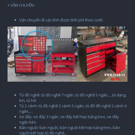
+ VẬN CHUYỂN:
Vận chuyển đi các tỉnh được tính phí theo cước
Tủ đồ nghề: tủ đồ nghề 7 ngăn, tủ đồ nghề 5 ngăn,.., tủ dạng
kín, tủ hở.
Tủ 2 cánh: tủ đồ nghề 2 cánh 5 ngăn, tủ đồ đồ nghề 2 cánh 4
ngăn,…
Xe đẩy: xe đẩy 3 ngăn, xe đẩy kết hợp bảng treo, xe đẩy
ngăn kéo
Bàn nguội: bàn nguội, bàn nguội kết hợp bảng treo, bàn
nguội kết hợp tủ đồ nghề,..