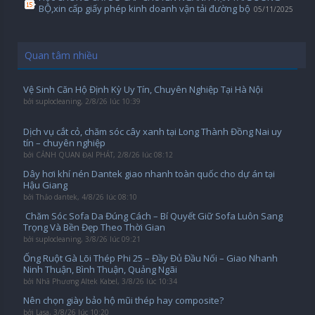
BỘ,xin cấp giấy phép kinh doanh vận tải đường bộ
05/11/2025
Quan tâm nhiều
Vệ Sinh Căn Hộ Định Kỳ Uy Tín, Chuyên Nghiệp Tại Hà Nội
bởi
suplocleaning
,
2/8/26 lúc 10:39
Dịch vụ cắt cỏ, chăm sóc cây xanh tại Long Thành Đồng Nai uy
tín – chuyên nghiệp
bởi
CẢNH QUAN ĐẠI PHÁT
,
2/8/26 lúc 08:12
Dây hơi khí nén Dantek giao nhanh toàn quốc cho dự án tại
Hậu Giang
bởi
Thảo dantek
,
4/8/26 lúc 08:10
️ Chăm Sóc Sofa Da Đúng Cách – Bí Quyết Giữ Sofa Luôn Sang
Trọng Và Bền Đẹp Theo Thời Gian
bởi
suplocleaning
,
3/8/26 lúc 09:21
Ống Ruột Gà Lõi Thép Phi 25 – Đầy Đủ Đầu Nối – Giao Nhanh
Ninh Thuận, Bình Thuận, Quảng Ngãi
bởi
Nhã Phương Altek Kabel
,
3/8/26 lúc 10:34
Nên chọn giày bảo hộ mũi thép hay composite?
bởi
Lasa
,
3/8/26 lúc 10:20