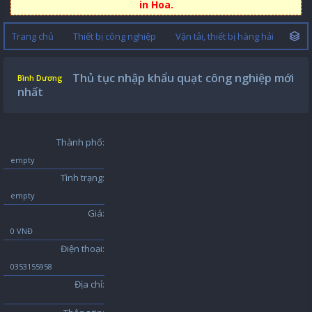
in Hoa.
Trang chủ
Thiết bị công nghiệp
Vận tải, thiết bị hàng hải
Thủ tục nhập khẩu quạt công nghiệp mới
Bình Dương
nhất
Thành phố:
empty
Tình trạng:
empty
Giá:
0 VNĐ
Điện thoại:
0353155958
Địa chỉ: