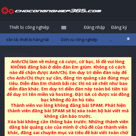
Thiết bị công nghiệp
Đăng nhập
Đăng ký
Vận tải, thiết bị hàng hải
Dịch vụ công nghiệp
...
Thông báo
Anh/Chị làm về mảng cá cược, cờ bạc, lô đề vui lòng
KHÔNG đăng bài ở diễn đàn Em giùm. Không có cách
nào để chặn được Anh/Chị. Em duy trì diễn đàn này để
cho Anh/Chị thực sự cần, đăng tin quảng cáo đúng mục
tiêu. Diễn đàn Em thành bãi rác thì nó sẽ chết như bao
diễn đàn khác. Em duy trì diễn đàn này toàn bỏ tiền túi
để duy trì tên miền và hosting. Đặt GA có được vài đồng
bạc không đủ ăn hủ tiếu.
Thành viên vui lòng không đăng bài SPAM. Phát hiện
thành viên đăng bài SPAM sẽ bị xóa toàn bộ bài viết mà
không cần báo trước.
Xóa bài không cần thông báo trước: Những thành viên
đăng bài quảng cáo của mình ở chủ đề của thành viên
khác, đăng sai chuyên mục và tiêu đề bài viết toàn chữ