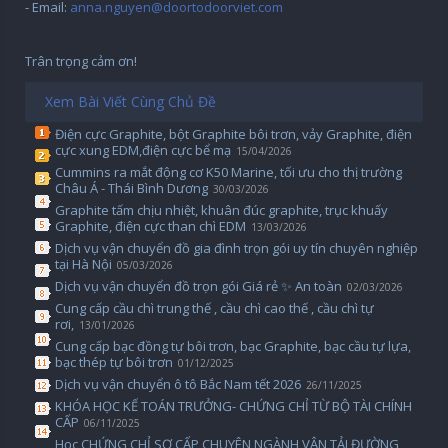
- Email:
anna.nguyen@doortodoorviet.com
Trân trọng cảm ơn!
Xem Bài Viết Cùng Chủ Đề
Điện cực Graphite, bột Graphite bôi trơn, vảy Graphite, điện
cực xung EDM,điện cực bể mạ
15/04/2026
Cummins ra mắt động cơ K50 Marine, tối ưu cho thị trường
Châu Á - Thái Bình Dương
30/03/2026
Graphite tấm chịu nhiệt, khuân đúc graphite, trục khuấy
Graphite, điện cực than chì EDM
13/03/2026
Dịch vụ vận chuyển đồ gia đình trọn gói uy tín chuyên nghiệp
tại Hà Nội
05/03/2026
Dịch vụ vận chuyển đồ trọn gói Giá rẻ ✨ An toàn
02/03/2026
Cung cấp cầu chì trung thế , cầu chì cao thế , cầu chì tự
rơi,
13/01/2026
Cung cấp bạc đồng tự bôi trơn, bạc Graphite, bạc cầu tự lựa,
bạc thép tự bôi trơn
01/12/2025
Dịch vụ vận chuyển ô tô Bắc Nam tết 2026
26/11/2025
KHÓA HỌC KẾ TOÁN TRƯỞNG- CHỨNG CHỈ TỪ BỘ TÀI CHÍNH
CẤP
06/11/2025
Học CHỨNG CHỈ SƠ CẤP CHUYÊN NGÀNH VẬN TẢI ĐƯỜNG