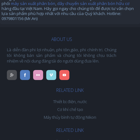
phối
máy sản xuất phân bón
,
dây chuyển sản xuất phân bón hữu cơ
hàng đầu tại Việt Nam. Hãy gọi ngay cho chúng tôi để được tư vấn chọn
lựa sản phẩm phù hợp nhất với nhu cầu của Quý khách. Hotline:
0979801156 (Mr.An)
ABOUT US
Là diễn đàn phi lợi nhuận, phi tôn giáo, phi chính trị. Chúng
tôi không bán sản phẩm và chúng tôi không chịu trách
nhiệm về nội dung đăng tải do người dùng đưa lên.
RELATED LINK
Thiết bị điện, nước
Cơ khí chế tạo
Máy thủy bình tự động Nikon
RELATED LINK