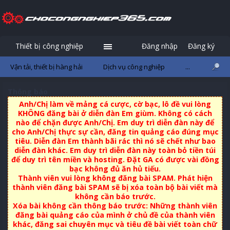
Thiết bị công nghiệp
Đăng nhập
Đăng ký
Vận tải, thiết bị hàng hải
Dịch vụ công nghiệp
...
Thông báo
Anh/Chị làm về mảng cá cược, cờ bạc, lô đề vui lòng
KHÔNG đăng bài ở diễn đàn Em giùm. Không có cách
nào để chặn được Anh/Chị. Em duy trì diễn đàn này để
cho Anh/Chị thực sự cần, đăng tin quảng cáo đúng mục
tiêu. Diễn đàn Em thành bãi rác thì nó sẽ chết như bao
diễn đàn khác. Em duy trì diễn đàn này toàn bỏ tiền túi
để duy trì tên miền và hosting. Đặt GA có được vài đồng
bạc không đủ ăn hủ tiếu.
Thành viên vui lòng không đăng bài SPAM. Phát hiện
thành viên đăng bài SPAM sẽ bị xóa toàn bộ bài viết mà
không cần báo trước.
Xóa bài không cần thông báo trước: Những thành viên
đăng bài quảng cáo của mình ở chủ đề của thành viên
khác, đăng sai chuyên mục và tiêu đề bài viết toàn chữ