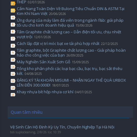
THÉP
02/07/2026
Cẩm Nang Toàn Diện Về Bulong Tiêu Chuẩn DIN & ASTM Tại
Kim Khí Nam Việt
20/06/2026
Ứng dụng của máy làm đá viên trong ngành f&b: giải pháp
tối ưu cho kinh doanh hiệu quả
15/06/2026
Tấm Graphite chất lượng cao – Dẫn điện tối ưu, chịu nhiệt
vượt trội
12/01/2026
Cách lắp đặt vị trí móc bạt xe tải phù hợp nhất
22/12/2025
Tấm graphite, bột Graphite chất lượng cao - Giải pháp hoàn
hảo cho công việc của bạn
26/09/2025
Máy Nghiền Sản Xuất Sơn Gỗ
15/09/2025
Tổng kho phân phối các loại bạc cầu, bạc trụ, bạc sắt thiêu
kết.
04/08/2025
ĐĂNG KÝ TÀI KHOẢN MISUMI – NHẬN NGAY THẺ QUÀ URBOX
LÊN ĐẾN 300.000Đ!
18/07/2025
Khay nhựa bít hộp nhựa cơ khí
04/07/2025
Quan tâm nhiều
Vệ Sinh Căn Hộ Định Kỳ Uy Tín, Chuyên Nghiệp Tại Hà Nội
bởi
suplocleaning
,
2/8/26 lúc 10:39