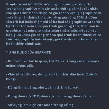
Graphite hạt lớn được sử dụng cho việc gia công thô,
trong khi graphite mịn sản xuất những bề mặt tốt nhất
cho quá trình hoàn thiện. Vì giá thành vật liệu graphite đã
trở nên phải chăng hơn, các hãng gia công EDM thường
tồn trữ hai hoặc thậm chí cả ba loại cấp graphite: Graphite
hạt to ít tốn kém cho quá trình gia công thô; theo sau là
graphite hạt mịn cho khâu hoàn thiện hoặc một sự kết
hợp giữa khâu gia công thô và quá trình hoàn thiện; và có
thể loại graphite hạt rất mịn, giá thành cao, cho quá trình
hoàn thiện chính xác.
* ỨNG DỤNG CỦA GRAPHITE
- Bôi trơn con lăn lò quay, trụ đỡ, vv.. trong các nhà máy xi
măng, thép, giấy.
- Chịu nhiệt độ cao, dùng làm tấm chặn đầu hoặc đuôi lò
nung.
- Dùng làm gioăng, phớt, vành chặn dầu, v.v..
- Dùng diện cực EDM, điện cực hồ quang, diện cực dán…
- Sử dụng làm diện cực Anod trong bể mạ