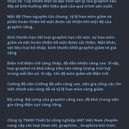
thực tế. Tuy nhiên một số đặc tính vật lý của graphit sau
đây sẽ ảnh hưởng đến hiệu quả của quá trình sản xuất.
Mật độ:Theo nguyên tắc chung, tỷ lệ hao mòn giảm và
phần hoàn thiện bề mặt được cải thiện khi mật độ của
graphit tăng.
Kích thước hạt:Với loại graphit hạt rất mịn, sự hao mòn
giảm và việc hoàn thiện bề mặt được cải thiện. Mặt khác,
vật liệu loại bỏ thấp, kích thước khối graphit giảm và giá
tăng
Điện trở:Điện trở càng thấp, độ dẫn nhiệt càng cao. Vì vậy,
loại graphit có khả năng tiêu tán năng lượng tích luỹ
trong mỗi lần xả. Vì vậy, tốc độ mòn giảm với điện trở.
Cường độ uốn:Cường độ uốn càng cao, việc gia công các chi
tiết chính xác càng dễ và tỷ lệ hao mòn càng giảm.
Độ cứng: Độ cứng của graphit càng cao, độ khó trong việc
gia tăng điện cực càng tăng.
Công ty TNHH Thiết bị công nghiệp ANT Việt Nam chuyên
cung cấp các loại than chì, graphite, , Graphite bôi trơn,