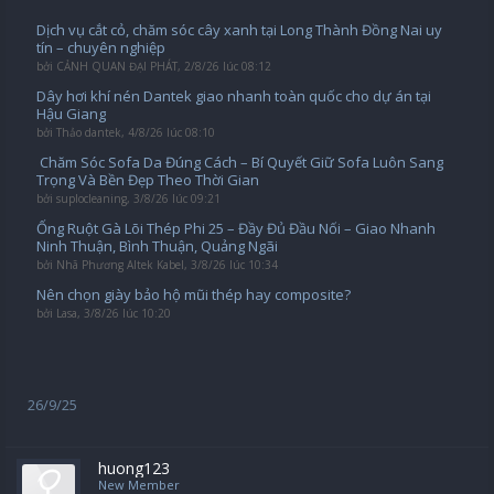
Dịch vụ cắt cỏ, chăm sóc cây xanh tại Long Thành Đồng Nai uy
tín – chuyên nghiệp
bởi
CẢNH QUAN ĐẠI PHÁT
,
2/8/26 lúc 08:12
Dây hơi khí nén Dantek giao nhanh toàn quốc cho dự án tại
Hậu Giang
bởi
Thảo dantek
,
4/8/26 lúc 08:10
️ Chăm Sóc Sofa Da Đúng Cách – Bí Quyết Giữ Sofa Luôn Sang
Trọng Và Bền Đẹp Theo Thời Gian
bởi
suplocleaning
,
3/8/26 lúc 09:21
Ống Ruột Gà Lõi Thép Phi 25 – Đầy Đủ Đầu Nối – Giao Nhanh
Ninh Thuận, Bình Thuận, Quảng Ngãi
bởi
Nhã Phương Altek Kabel
,
3/8/26 lúc 10:34
Nên chọn giày bảo hộ mũi thép hay composite?
bởi
Lasa
,
3/8/26 lúc 10:20
26/9/25
huong123
New Member