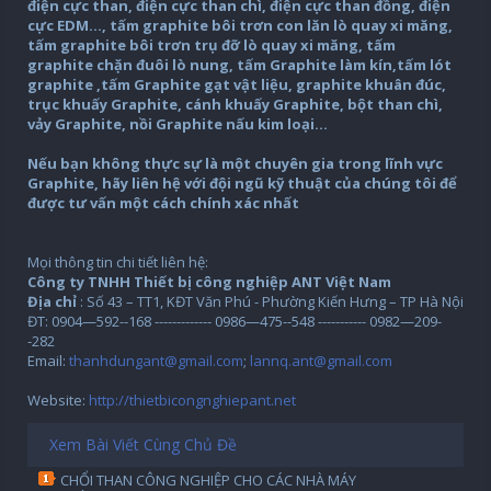
điện cực than, điện cực than chì, điện cực than đồng, điện
cực EDM…, tấm graphite bôi trơn con lăn lò quay xi măng,
tấm graphite bôi trơn trụ đỡ lò quay xi măng, tấm
graphite chặn đuôi lò nung, tấm Graphite làm kín,tấm lót
graphite ,tấm Graphite gạt vật liệu, graphite khuân đúc,
trục khuấy Graphite, cánh khuấy Graphite, bột than chì,
vảy Graphite, nồi Graphite nấu kim loại…
Nếu bạn không thực sự là một chuyên gia trong lĩnh vực
Graphite, hãy liên hệ với đội ngũ kỹ thuật của chúng tôi để
được tư vấn một cách chính xác nhất
Mọi thông tin chi tiết liên hệ:
Công ty TNHH Thiết bị công nghiệp ANT Việt Nam
Địa chỉ
: Số 43 – TT1, KĐT Văn Phú - Phường Kiến Hưng – TP Hà Nội
ĐT: 0904—592--168 ------------- 0986—475--548 ----------- 0982—209-
-282
Email:
thanhdungant@gmail.com
;
lannq.ant@gmail.com
Website:
http://thietbicongnghiepant.net
Xem Bài Viết Cùng Chủ Đề
CHỔI THAN CÔNG NGHIỆP CHO CÁC NHÀ MÁY