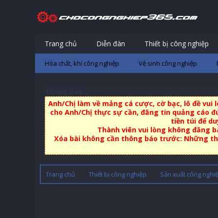
Trang chủ
Diễn đàn
Thiết bị công nghiệp
Hóa chất, khí công nghiệp
Vệ sinh công nghiệp
Thông báo
Anh/Chị làm về mảng cá cược, cờ bạc, lô đề vui
cho Anh/Chị thực sự cần, đăng tin quảng cáo đú
tiền túi để d
Thành viên vui lòng không đăng bà
Xóa bài không cần thông báo trước: Những thà
Trang chủ
Thiết bị công nghiệp
Sản xuất công nghi