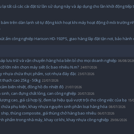
u lại tất cả các cài đặt từ lần sử dụng này và áp dụng cho lần khởi động tiếp
t bám trên dàn lạnh sẽ tự động kích hoạt khi máy hoạt động ở môi trường n
.
t ẩm công nghiệp Harison HD-192PS, giao hàng lắp đặt tận nơi, bảo hành 
pháp lưu trữ và vận chuyển hàng hóa bền bỉ cho mọi doanh nghiệp
06/08/202
cỡ lớn nên chọn máy siết ốc bao nhiêu N.m?
24/07/2026
ay nhựa chứa thực phẩm, sọt nhựa đáy đặc
23/07/2026
 thạch cao 25kg - 50kg
22/07/2026
 cảm biến nhiệt, đồng hồ đo nhiệt độ
21/07/2026
 sinh, can đựng chất lỏng, can công nghiệp
20/07/2026
ượng cao, giá cả hợp lý, đem lại hiệu quả vượt trội cho công việc của bạ
15/
y chứa phụ kiện, khay nhựa nguyên sinh phân loại hàng hóa
08/07/2026
g ship, thùng composite, giá thùng chở hàng bao nhiêu
06/07/2026
ành phẩm trong nhà máy, khay cơ khi, khay nhựa công nghiệp
29/06/2026