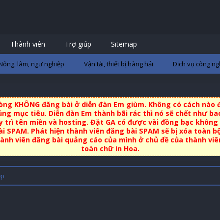
Thành viên
Trợ giúp
Sitemap
Nông, lâm, ngư nghiệp
Vận tải, thiết bị hàng hải
Dịch vụ công ng
 lòng KHÔNG đăng bài ở diễn đàn Em giùm. Không có cách nào đ
ng mục tiêu. Diễn đàn Em thành bãi rác thì nó sẽ chết như bao
uy trì tên miền và hosting. Đặt GA có được vài đồng bạc không 
i SPAM. Phát hiện thành viên đăng bài SPAM sẽ bị xóa toàn b
nh viên đăng bài quảng cáo của mình ở chủ đề của thành viên 
toàn chữ in Hoa.
ệp