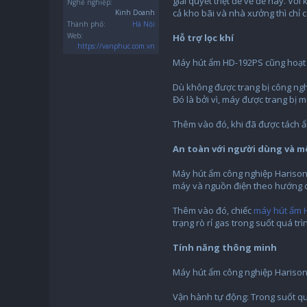
giải quyết triệt để về đề này. V
Nghề nghiệp:
cả kho bãi và nhà xưởng thì chỉ c
Kinh Doanh
Thành phố:
Hà Nội
Web:
Hỗ trợ lọc khí
https://vanphuc.com.vn
Máy hút ẩm HD-192PS cũng hoạt 
Dù không được trang bị công ngh
Đó là bởi vì, máy được trang bị m
Thêm vào đó, khi đã được tách ẩ
An toàn với người dùng và m
Máy hút ẩm công nghiệp Harison 
máy và nguồn điện theo hướng d
Thêm vào đó, chiếc
máy hút ẩm 
trạng rò rỉ gas trong suốt quá t
Tính năng thông minh
Máy hút ẩm công nghiệp Harison 
Vận hành tự động: Trong suốt quá