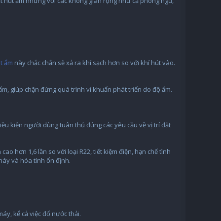
hạt hút ẩm nhưng với các không gian rộng như cả phòng ngủ,
t ẩm
này chắc chắn sẽ xả ra khí sạch hơn so với khí hút vào.
m, giúp chặn đứng quá trình vi khuẩn phát triển do độ ẩm.
u kiện người dùng tuân thủ đúng các yêu cầu về vị trí đặt
o hơn 1,6 lần so với loại R22, tiết kiệm điện, hạn chế tình
háy và hóa tính ổn định.
áy, kể cả việc đổ nước thải.