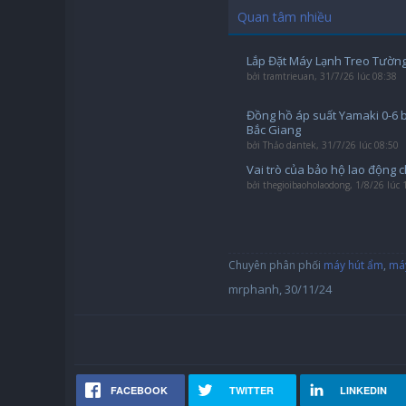
Quan tâm nhiều
Lắp Đặt Máy Lạnh Treo Tường
bởi
tramtrieuan
,
31/7/26 lúc 08:38
Đồng hồ áp suất Yamaki 0-6 
Bắc Giang
bởi
Thảo dantek
,
31/7/26 lúc 08:50
Vai trò của bảo hộ lao động 
bởi
thegioibaoholaodong
,
1/8/26 lúc 
Chuyên phân phối
máy hút ẩm
,
máy
mrphanh
,
30/11/24
FACEBOOK
TWITTER
LINKEDIN