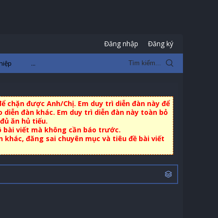
Đăng nhập
Đăng ký
hiệp
...
ể chặn được Anh/Chị. Em duy trì diễn đàn này để
 diễn đàn khác. Em duy trì diễn đàn này toàn bỏ
đủ ăn hủ tiếu.
ộ bài viết mà không cần báo trước.
khác, đăng sai chuyên mục và tiêu đề bài viết