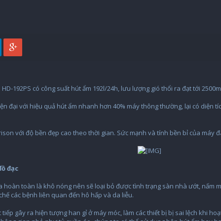
D-192PS có công suất hút ẩm 192l/24h, lưu lượng gió thổi ra đạt tới 2500m
iện đại với hiệu quả hút ẩm nhanh hơn 40% máy thông thường, lại có diện t
on với độ bền đẹp cao theo thời gian. Sức mạnh và tính bền bỉ của máy đã 
​
đồ đạc
ra hoàn toàn là khô nóng nên sẽ loại bỏ được tình trạng sàn nhà ướt, nấm 
chế các bệnh liên quan đến hô hấp và da liễu.
tiếp gây ra hiện tượng han gỉ ở máy móc, làm các thiết bị bị sai lệch khi