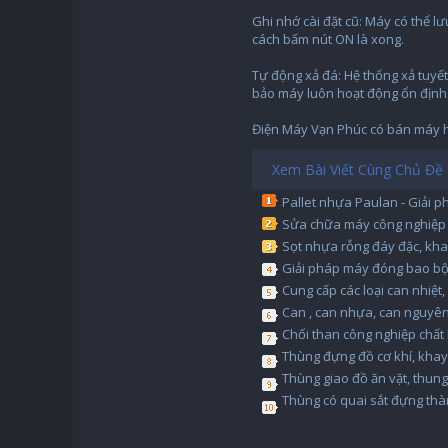
Ghi nhớ cài đặt cũ: Máy có thể lư
cách bấm nút ON là xong.
Tự động xả đá: Hệ thống xả tuyế
bảo máy luôn hoạt động ổn định
Điện Máy Vạn Phúc có bán máy hú
Xem Bài Viết Cùng Chủ Đề
Pallet nhựa Paulan - Giải 
Sửa chữa máy công nghiệp 
Sọt nhựa rỗng đáy đặc, kh
Giải pháp máy đóng bao bột
Cung cấp các loại can nhiệt,
Can , can nhựa, can nguyên
Chổi than công nghiệp chất l
Thùng đựng đồ cơ khí, kha
Thùng giao đồ ăn vặt, thun
Thùng có quai sắt đựng th