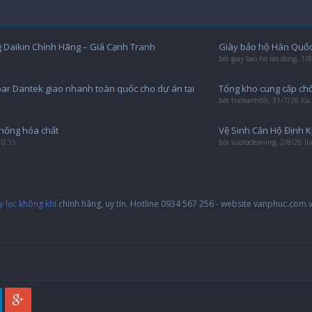
 Daikin Chính Hãng – Giá Cạnh Tranh
Giày bảo hộ Hàn Quốc
bởi
giay bao ho lao dong
,
1/8
bar Dantek giao nhanh toàn quốc cho dự án tại
Tổng kho cung cấp chổ
bởi
tramanh09
,
31/7/26 lúc
chống hóa chất
Vệ Sinh Căn Hộ Định K
10:15
bởi
suplocleaning
,
2/8/26 lú
 lọc không khí
chính hãng, uy tín. Hotline 0934 567 256 - website vanphuc.com.