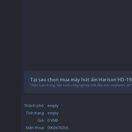
Tại sao chọn mua máy hút ẩm Harison HD-1
Thảo luận trong '
Sản xuất công nghiệp
' bắt đầu bởi
mrphanh
,
30/
Thành phố:
empty
Tình trạng:
empty
Giá:
0 VNĐ
Điện thoại:
0902676256