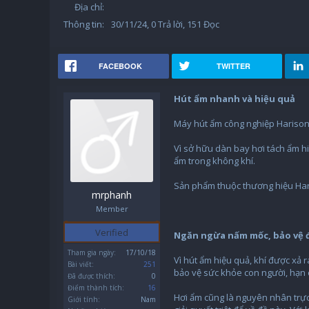
Địa chỉ:
Thông tin:
30/11/24
, 0 Trả lời, 151 Đọc
FACEBOOK
TWITTER
Hút ẩm nhanh và hiệu quả
Máy hút ẩm công nghiệp Harison H
Vì sở hữu dàn bay hơi tách ẩm h
ẩm trong không khí.
Sản phẩm thuộc thương hiệu Haris
mrphanh
Member
Verified
Ngăn ngừa nấm mốc, bảo vệ 
Tham gia ngày:
17/10/18
Vì hút ẩm hiệu quả, khí được xả 
Bài viết:
251
bảo vệ sức khỏe con người, hạn 
Đã được thích:
0
Điểm thành tích:
16
Hơi ẩm cũng là nguyên nhân trực 
Giới tính:
Nam