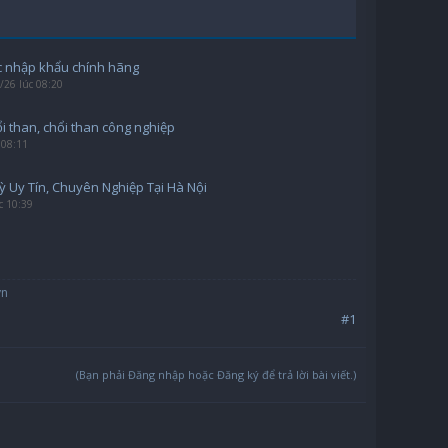
 nhập khẩu chính hãng
/26 lúc 08:20
i than, chổi than công nghiệp
 08:11
ỳ Uy Tín, Chuyên Nghiệp Tại Hà Nội
c 10:39
vn
#1
(Bạn phải Đăng nhập hoặc Đăng ký để trả lời bài viết.)