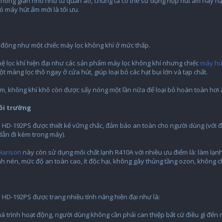
ới không gian nhỏ như tủ quần áo, chúng ta có thể sử dụng hộp hút ẩm hay 
ó máy hút ẩm mới là tối ưu.
động như một chiếc máy lọc không khí ở mức thấp.
ệ lọc khí hiện đại như các sản phẩm máy lọc không khí nhưng chiếc
máy hú
ột màng lọc thô ngay ở cửa hút, giúp loại bỏ các hạt bụi lớn và tạp chất.
m, không khí khô còn được sấy nóng một lần nữa để loại bỏ hoàn toàn hơi ẩ
ôi trường
HD-192PS được thiết kế vững chắc, đảm bảo an toàn cho người dùng (với điề
ẫn đi kèm trong máy).
Harison
này còn sử dụng môi chất lạnh R410A với nhiều ưu điểm là: làm lạnh ca
rình nén, mức độ an toàn cao, ít độc hại, không gây thủng tầng ozon, không c
HD-192PS được trang nhiều tính năng hiện đại như là:
 trình hoạt động, người dùng không cần phải can thiệp bất cứ điều gì đến m