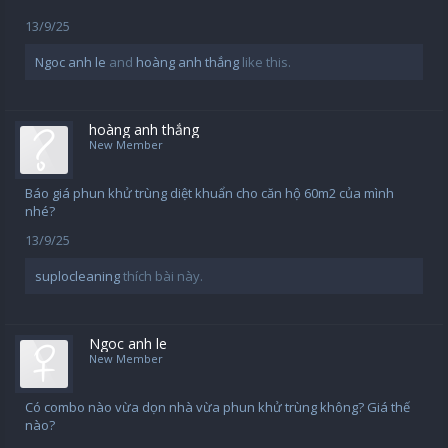
13/9/25
Ngoc anh le
and
hoàng anh thắng
like this.
hoàng anh thắng
New Member
Báo giá phun khử trùng diệt khuẩn cho căn hộ 60m2 của mình
nhé?
13/9/25
suplocleaning
thích bài này.
Ngoc anh le
New Member
Có combo nào vừa dọn nhà vừa phun khử trùng không? Giá thế
nào?