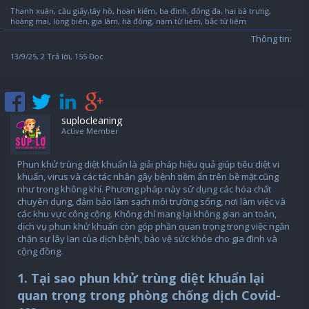
Thanh xuân, cầu giấy,tây hồ, hoàn kiếm, ba đình, đống đa, hai bà trưng,
hoàng mai, long biên, gia lâm, hà đông, nam từ liêm, bắc từ liêm
Thông tin:
13/9/25
, 2 Trả lời, 155 Đọc
suplocleaning
Active Member
Phun khử trùng diệt khuẩn là giải pháp hiệu quả giúp tiêu diệt vi
khuẩn, virus và các tác nhân gây bệnh tiềm ẩn trên bề mặt cũng
như trong không khí. Phương pháp này sử dụng các hóa chất
chuyên dụng, đảm bảo làm sạch môi trường sống, nơi làm việc và
các khu vực công cộng. Không chỉ mang lại không gian an toàn,
dịch vụ phun khử khuẩn còn góp phần quan trọng trong việc ngăn
chặn sự lây lan của dịch bệnh, bảo vệ sức khỏe cho gia đình và
cộng đồng.
1. Tại sao phun khử trùng diệt khuẩn lại
quan trọng trong phòng chống dịch Covid-