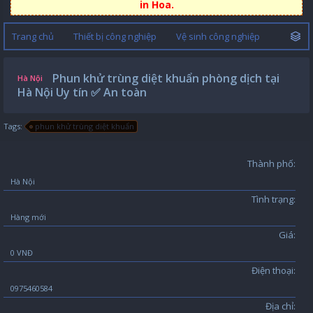
in Hoa.
Trang chủ
Thiết bị công nghiệp
Vệ sinh công nghiệp
Phun khử trùng diệt khuẩn phòng dịch tại
Hà Nội
Hà Nội Uy tín ✅ An toàn
Tags:
phun khử trùng diệt khuẩn
Thành phố:
Hà Nội
Tình trạng:
Hàng mới
Giá:
0 VNĐ
Điện thoại:
0975460584
Địa chỉ: