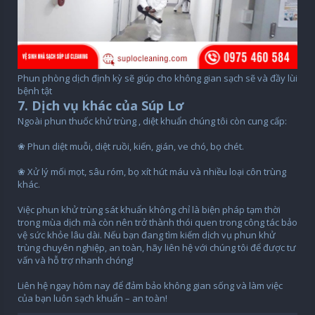
Phun phòng dịch định kỳ sẽ giúp cho không gian sạch sẽ và đầy lùi
bệnh tật
7. Dịch vụ khác của Súp Lơ
Ngoài phun thuốc khử trùng , diệt khuẩn chúng tôi còn cung cấp:
❀ Phun diệt muỗi, diệt ruồi, kiến, gián, ve chó, bọ chét.
❀ Xử lý mối mọt, sâu róm, bọ xít hút máu và nhiều loại côn trùng
khác.
Việc phun khử trùng sát khuẩn không chỉ là biện pháp tạm thời
trong mùa dịch mà còn nên trở thành thói quen trong công tác bảo
vệ sức khỏe lâu dài. Nếu bạn đang tìm kiếm dịch vụ phun khử
trùng chuyên nghiệp, an toàn, hãy liên hệ với chúng tôi để được tư
vấn và hỗ trợ nhanh chóng!
Liên hệ ngay hôm nay để đảm bảo không gian sống và làm việc
của bạn luôn sạch khuẩn – an toàn!