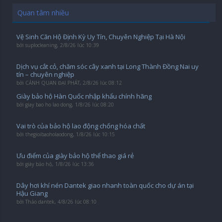
Quan tâm nhiều
Vệ Sinh Căn Hộ Định Kỳ Uy Tín, Chuyên Nghiệp Tại Hà Nội
bởi
suplocleaning
,
2/8/26 lúc 10:39
Dịch vụ cắt cỏ, chăm sóc cây xanh tại Long Thành Đồng Nai uy
tín – chuyên nghiệp
bởi
CẢNH QUAN ĐẠI PHÁT
,
2/8/26 lúc 08:12
Giày bảo hộ Hàn Quốc nhập khẩu chính hãng
bởi
giay bao ho lao dong
,
1/8/26 lúc 08:20
Vai trò của bảo hộ lao động chống hóa chất
bởi
thegioibaoholaodong
,
1/8/26 lúc 10:15
Ưu điểm của giày bảo hộ thể thao giá rẻ
bởi
giày bảo hộ
,
1/8/26 lúc 13:36
Dây hơi khí nén Dantek giao nhanh toàn quốc cho dự án tại
Hậu Giang
bởi
Thảo dantek
,
4/8/26 lúc 08:10