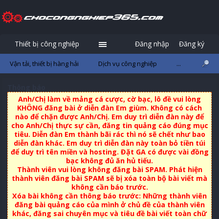
Thiết bị công nghiệp
Đăng nhập
Đăng ký
Vận tải, thiết bị hàng hải
Dịch vụ công nghiệp
...
Thông báo
Anh/Chị làm về mảng cá cược, cờ bạc, lô đề vui lòng
KHÔNG đăng bài ở diễn đàn Em giùm. Không có cách
nào để chặn được Anh/Chị. Em duy trì diễn đàn này để
cho Anh/Chị thực sự cần, đăng tin quảng cáo đúng mục
tiêu. Diễn đàn Em thành bãi rác thì nó sẽ chết như bao
diễn đàn khác. Em duy trì diễn đàn này toàn bỏ tiền túi
để duy trì tên miền và hosting. Đặt GA có được vài đồng
bạc không đủ ăn hủ tiếu.
Thành viên vui lòng không đăng bài SPAM. Phát hiện
thành viên đăng bài SPAM sẽ bị xóa toàn bộ bài viết mà
không cần báo trước.
Xóa bài không cần thông báo trước: Những thành viên
đăng bài quảng cáo của mình ở chủ đề của thành viên
khác, đăng sai chuyên mục và tiêu đề bài viết toàn chữ