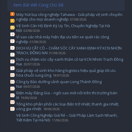
Xem Bài Viết Cùng Chủ Đề
Máy hút bụi công nghiệp Tahawa - Giải pháp vệ sinh chuyên
nghiệp cho mọi doanh nghiệp
07/08/2026
Vệ Sinh Căn Hộ Định Kỳ Uy Tín, Chuyên Nghiệp Tại Hà
Nội
02/08/2026
Vì sao các nhà máy hiện đại ưu tiên xe quét rác công
nghiệp
01/08/2026
DỊCH VỤ CẮT CỎ – CHĂM SÓC CÂY XANH ĐỊNH KỲ KCN NHƠN
TRẠCH, ĐỒNG NAI
01/08/2026
Dịch vụ chăm sóc cây xanh thảm cỏ tại KCN Nhơn Trạch Đồng
Nai
20/07/2026
Giải pháp vệ sinh kho hàng logistics hiệu quả giúp tối ưu
hóa chuỗi cung ứng
18/07/2026
Công ty Bảo dưỡng cảnh quan Long Thành Đồng
Nai
09/07/2026
Điện máy Đặng Gia – ngôi sao mới nổi trên thị trường bán
lẻ
19/06/2026
Tổng kho phân phối các loại điện trở nhiệt, thanh gia nhiệt,
vòng gia nhiệt.
18/06/2026
Vệ Sinh Công Nghiệp Giá Rẻ – Giải Pháp Làm Sạch Nhanh,
Tiết Kiệm Tại Hà Nội
11/06/2026