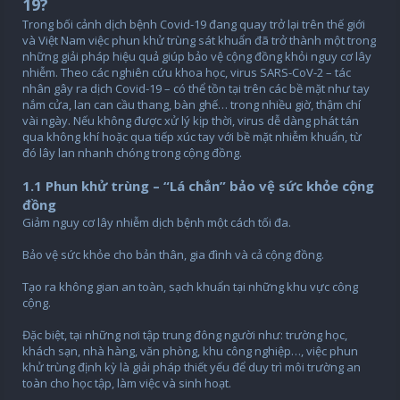
19?
Trong bối cảnh dịch bệnh Covid-19 đang quay trở lại trên thế giới
và Việt Nam việc phun khử trùng sát khuẩn đã trở thành một trong
những giải pháp hiệu quả giúp bảo vệ cộng đồng khỏi nguy cơ lây
nhiễm. Theo các nghiên cứu khoa học, virus SARS-CoV-2 – tác
nhân gây ra dịch Covid-19 – có thể tồn tại trên các bề mặt như tay
nắm cửa, lan can cầu thang, bàn ghế… trong nhiều giờ, thậm chí
vài ngày. Nếu không được xử lý kịp thời, virus dễ dàng phát tán
qua không khí hoặc qua tiếp xúc tay với bề mặt nhiễm khuẩn, từ
đó lây lan nhanh chóng trong cộng đồng.
1.1 Phun khử trùng – “Lá chắn” bảo vệ sức khỏe cộng
đồng
Giảm nguy cơ lây nhiễm dịch bệnh một cách tối đa.
Bảo vệ sức khỏe cho bản thân, gia đình và cả cộng đồng.
Tạo ra không gian an toàn, sạch khuẩn tại những khu vực công
cộng.
Đặc biệt, tại những nơi tập trung đông người như: trường học,
khách sạn, nhà hàng, văn phòng, khu công nghiệp…, việc phun
khử trùng định kỳ là giải pháp thiết yếu để duy trì môi trường an
toàn cho học tập, làm việc và sinh hoạt.