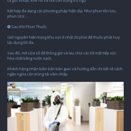
cả góc khuất, khe hở và nơi côn trùng trú ngụ.
Kết hợp đa dạng các phương pháp hiện đại. Như phun tồn lưu,
phun ULV…
➍ Sau Khi Phun Thuốc
Giữ nguyên hiện trạng khu vực ít nhất 30 phút để thuốc phát huy
tác dụng tối đa.
Sau đó, mở cửa sổ để thông gió và lau chùi các bề mặt tiếp xúc
hóa chất bằng nước sạch.
Khách hàng nhận biên bản bàn giao và hướng dẫn chi tiết về cách
ngăn ngừa côn trùng tái xâm nhập.