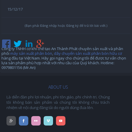
15/12/17
(Bạn phải Đăng nhập hoặc Đăng ký để trả lời bài viết.)
Công ty TNHH cơ khí chế tạo An Thành Phát chuyên sản xuất và phân
phối
máy sản xuất phân bón
,
dây chuyển sản xuất phân bón hữu cơ
hàng đầu tại Việt Nam. Hãy gọi ngay cho chúng tôi để được tư vấn chọn
lựa sản phẩm phù hợp nhất với nhu cầu của Quý khách. Hotline:
0979801156 (Mr.An)
ABOUT US
Là diễn đàn phi lợi nhuận, phi tôn giáo, phi chính trị. Chúng
tôi không bán sản phẩm và chúng tôi không chịu trách
nhiệm về nội dung đăng tải do người dùng đưa lên.