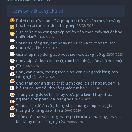
Xem Bài Viết Cùng Chủ Đề
Pallet nhựa Paulan - Giải pháp lưu trữ và vận chuyển hàng
hóa bền bỉ cho mọi doanh nghiệp
06/08/2026
Sửa chữa máy công nghiệp cỡ lớn nên chọn máy siết ốc bao
nhiêu N.m?
24/07/2026
Sọt nhựa rỗng đáy đặc, khay nhựa chứa thực phẩm, sọt
nhựa đáy đặc
23/07/2026
Giải pháp máy đóng bao bột thạch cao 25kg - 50kg
22/07/2026
Cung cấp các loại can nhiệt, cảm biến nhiệt, đồng hồ đo nhiệt
độ
21/07/2026
Can , can nhựa, can nguyên sinh, can đựng chất lỏng, can
công nghiệp
20/07/2026
Chổi than công nghiệp chất lượng cao, giá cả hợp lý, đem lại
hiệu quả vượt trội cho công việc của bạ
15/07/2026
Thùng đựng đồ cơ khí, khay chứa phụ kiện, khay nhựa
nguyên sinh phân loại hàng hóa
08/07/2026
Thùng giao đồ ăn vặt, thung ship, thùng composite, giá
thùng chở hàng bao nhiêu
06/07/2026
Thùng có quai sắt đựng thành phẩm trong nhà máy, khay cơ
khi, khay nhựa công nghiệp
29/06/2026