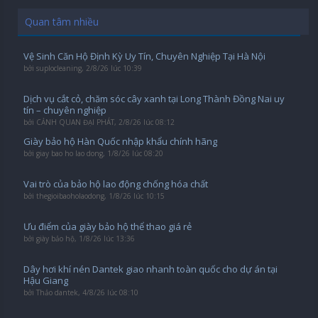
Quan tâm nhiều
Vệ Sinh Căn Hộ Định Kỳ Uy Tín, Chuyên Nghiệp Tại Hà Nội
bởi
suplocleaning
,
2/8/26 lúc 10:39
Dịch vụ cắt cỏ, chăm sóc cây xanh tại Long Thành Đồng Nai uy
tín – chuyên nghiệp
bởi
CẢNH QUAN ĐẠI PHÁT
,
2/8/26 lúc 08:12
Giày bảo hộ Hàn Quốc nhập khẩu chính hãng
bởi
giay bao ho lao dong
,
1/8/26 lúc 08:20
Vai trò của bảo hộ lao động chống hóa chất
bởi
thegioibaoholaodong
,
1/8/26 lúc 10:15
Ưu điểm của giày bảo hộ thể thao giá rẻ
bởi
giày bảo hộ
,
1/8/26 lúc 13:36
Dây hơi khí nén Dantek giao nhanh toàn quốc cho dự án tại
Hậu Giang
bởi
Thảo dantek
,
4/8/26 lúc 08:10