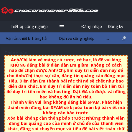
Thiết bị công nghiệp
Đăng nhập
Đăng ký
Vận tải, thiết bị hàng hải
Dịch vụ công nghiệp
...
Thông báo
Anh/Chị làm về mảng cá cược, cờ bạc, lô đề vui lòng
KHÔNG đăng bài ở diễn đàn Em giùm. Không có cách
nào để chặn được Anh/Chị. Em duy trì diễn đàn này để
cho Anh/Chị thực sự cần, đăng tin quảng cáo đúng mục
tiêu. Diễn đàn Em thành bãi rác thì nó sẽ chết như bao
diễn đàn khác. Em duy trì diễn đàn này toàn bỏ tiền túi
để duy trì tên miền và hosting. Đặt GA có được vài đồng
bạc không đủ ăn hủ tiếu.
Thành viên vui lòng không đăng bài SPAM. Phát hiện
thành viên đăng bài SPAM sẽ bị xóa toàn bộ bài viết mà
không cần báo trước.
Xóa bài không cần thông báo trước: Những thành viên
đăng bài quảng cáo của mình ở chủ đề của thành viên
khác, đăng sai chuyên mục và tiêu đề bài viết toàn chữ