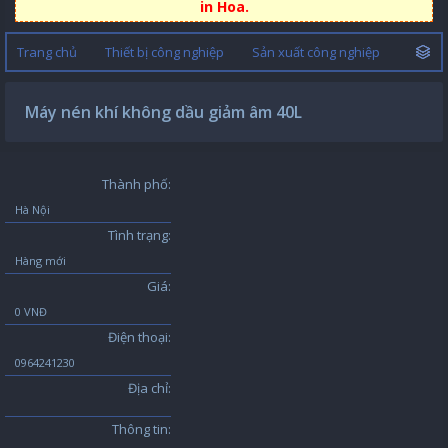
in Hoa.
Trang chủ
Thiết bị công nghiệp
Sản xuất công nghiệp
Máy nén khí không dầu giảm âm 40L
Thành phố:
Hà Nội
Tình trạng:
Hàng mới
Giá:
0 VNĐ
Điện thoại:
0964241230
Địa chỉ:
Thông tin: