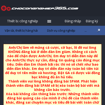
Thiết bị công nghiệp
Đăng nhập
Đăng ký
Vận tải, thiết bị hàng hải
Dịch vụ công nghiệp
...
Thông báo
Anh/Chị làm về mảng cá cược, cờ bạc, lô đề vui lòng
KHÔNG đăng bài ở diễn đàn Em giùm. Không có cách
nào để chặn được Anh/Chị. Em duy trì diễn đàn này để
cho Anh/Chị thực sự cần, đăng tin quảng cáo đúng mục
tiêu. Diễn đàn Em thành bãi rác thì nó sẽ chết như bao
diễn đàn khác. Em duy trì diễn đàn này toàn bỏ tiền túi
để duy trì tên miền và hosting. Đặt GA có được vài đồng
bạc không đủ ăn hủ tiếu.
Thành viên vui lòng không đăng bài SPAM. Phát hiện
thành viên đăng bài SPAM sẽ bị xóa toàn bộ bài viết mà
không cần báo trước.
Xóa bài không cần thông báo trước: Những thành viên
đăng bài quảng cáo của mình ở chủ đề của thành viên
khác, đăng sai chuyên mục và tiêu đề bài viết toàn chữ