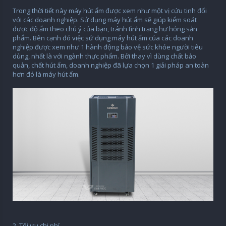
Trong thời tiết này máy hút ẩm được xem như một vị cứu tinh đối
với các doanh nghiệp. Sử dụng máy hút ẩm sẽ giúp kiểm soát
được độ ẩm theo chủ ý của bạn, tránh tình trạng hư hỏng sản
phẩm. Bên cạnh đó việc sử dụng máy hút ẩm của các doanh
nghiệp được xem như 1 hành động bảo vệ sức khỏe người tiêu
dùng, nhất là với ngành thực phẩm. Bởi thay vì dùng chất bảo
quản, chất hút ẩm, doanh nghiệp đã lựa chọn 1 giải pháp an toàn
hơn đó là máy hút ẩm.
2. Tối ưu chi phí