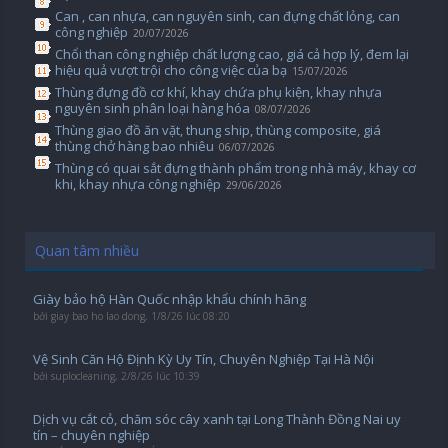
Can , can nhựa, can nguyên sinh, can đựng chất lỏng, can
công nghiệp
20/07/2026
Chổi than công nghiệp chất lượng cao, giá cả hợp lý, đem lại
hiệu quả vượt trội cho công việc của bạ
15/07/2026
Thùng đựng đồ cơ khí, khay chứa phụ kiện, khay nhựa
nguyên sinh phân loại hàng hóa
08/07/2026
Thùng giao đồ ăn vặt, thung ship, thùng composite, giá
thùng chở hàng bao nhiêu
06/07/2026
Thùng có quai sắt đựng thành phẩm trong nhà máy, khay cơ
khi, khay nhựa công nghiệp
29/06/2026
Quan tâm nhiều
Giày bảo hộ Hàn Quốc nhập khẩu chính hãng
bởi
giay bao ho lao dong
,
1/8/26 lúc 08:20
Vệ Sinh Căn Hộ Định Kỳ Uy Tín, Chuyên Nghiệp Tại Hà Nội
bởi
suplocleaning
,
2/8/26 lúc 10:39
Dịch vụ cắt cỏ, chăm sóc cây xanh tại Long Thành Đồng Nai uy
tín – chuyên nghiệp