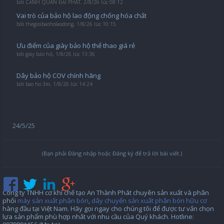
bởi
CẢNH QUAN ĐẠI PHÁT
,
2/8/26 lúc 08:12
Vai trò của bảo hộ lao động chống hóa chất
bởi
thegioibaoholaodong
,
1/8/26 lúc 10:15
Ưu điểm của giày bảo hộ thể thao giá rẻ
bởi
giày bảo hộ
,
1/8/26 lúc 13:36
Dây bảo hộ COV chính hãng
bởi
bao ho 3m
,
1/8/26 lúc 14:24
24/5/25
(Bạn phải Đăng nhập hoặc Đăng ký để trả lời bài viết.)
Công ty TNHH cơ khí chế tạo An Thành Phát chuyên sản xuất và phân
phối
máy sản xuất phân bón
,
dây chuyển sản xuất phân bón hữu cơ
hàng đầu tại Việt Nam. Hãy gọi ngay cho chúng tôi để được tư vấn chọn
lựa sản phẩm phù hợp nhất với nhu cầu của Quý khách. Hotline: