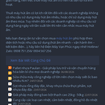
giao hàng, nên việc thuê máy hút ẩm trở nên rất tiện lợi và linh
hoạt.
Thuê máy hút ẩm có lợi ích rất lớn đối với các doanh nghiệp không
có nhu cầu sử dụng máy hút ẩm nhiều, hoặc chỉ sử dụng máy hút
ẩm theo mùa. Tuy nhiên đối với các doanh nghiệp có nhu cầu sử
dụng hàng ngày với tần suất lớn thì nên cân nhắc mua máy hút
ẩm.
Nếu bạn đang cần tư vấn chọn mua
máy hút ẩm
phù hợp theo
diện tích hoặc nhu cầu sử dụng (hút ẩm nhanh – vận hành êm –
tiết kiệm điện…), hãy liên hệ Điện Máy Vạn Phúc ngay nhé! Hotline/
Zalo: 0938 751 256/ 0934 567 256
Xem Bài Viết Cùng Chủ Đề
Pallet nhựa Paulan - Giải pháp lưu trữ và vận chuyển hàng
hóa bền bỉ cho mọi doanh nghiệp
06/08/2026
Sửa chữa máy công nghiệp cỡ lớn nên chọn máy siết ốc bao
nhiêu N.m?
24/07/2026
Sọt nhựa rỗng đáy đặc, khay nhựa chứa thực phẩm, sọt
nhựa đáy đặc
23/07/2026
Giải pháp máy đóng bao bột thạch cao 25kg - 50kg
22/07/2026
Cung cấp các loại can nhiệt, cảm biến nhiệt, đồng hồ đo nhiệt
độ
21/07/2026