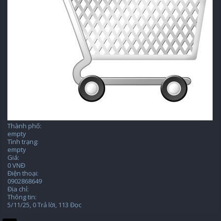
Thành phố:
empty
Tình trạng:
empty
Giá:
0 VNĐ
Điện thoại:
0902868649
Địa chỉ:
Thông tin:
5/11/25
, 0 Trả lời, 113 Đọc