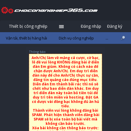
Thiết bị công nghiệp
Đăng nhập
Đăng ký
Vận tải, thiết bị hàng hải
Dịch vụ công nghiệp
...
Thông báo
Anh/Chị làm về mảng cá cược, cờ bạc,
lô đề vui lòng KHÔNG đăng bài ở diễn
đàn Em giùm. Không có cách nào để
chặn được Anh/Chị. Em duy trì diễn
đàn này để cho Anh/Chị thực sự cần,
đăng tin quảng cáo đúng mục tiêu.
Diễn đàn Em thành bãi rác thì nó sẽ
chết như bao diễn đàn khác. Em duy
trì diễn đàn này toàn bỏ tiền túi để
duy trì tên miền và hosting. Đặt GA
có được vài đồng bạc không đủ ăn hủ
tiếu.
Thành viên vui lòng không đăng bài
SPAM. Phát hiện thành viên đăng bài
SPAM sẽ bị xóa toàn bộ bài viết mà
không cần báo trước.
Xóa bài không cần thông báo trước: