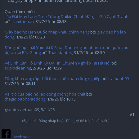
cấp giấy phép kinh doanh vận tải đường bộ
05/11/2025
Quan tâm nhiều
Lắp Đặt Máy Lạnh Treo Tường Daikin Chính Hãng – Giá Cạnh Tranh
bởi
tramtrieuan
,
31/7/26 lúc 08:38
Giày bảo hộ Hàn Quốc nhập khẩu chính hãng
bởi
giay bao ho lao
dong
,
1/8/26 lúc 08:20
Đồng hồ áp suất Yamaki 0-6 bar Dantek giao nhanh toàn quốc cho
dự án tại Bắc Giang
bởi
Thảo dantek
,
31/7/26 lúc 08:50
Vệ Sinh Căn Hộ Định Kỳ Uy Tín, Chuyên Nghiệp Tại Hà Nội
bởi
suplocleaning
,
2/8/26 lúc 10:39
Tổng kho cung cấp chổi than, chổi than công nghiệp
bởi
tramanh09
,
31/7/26 lúc 08:11
Vai trò của bảo hộ lao động chống hóa chất
bởi
thegioibaoholaodong
,
1/8/26 lúc 10:15
giaoducvietnam09
,
5/11/25
#1
(Bạn phải Đăng nhập hoặc Đăng ký để trả lời bài viết.)
Facebook