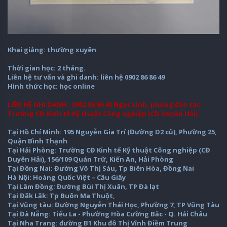
Khai giảng: thường xuyên
Thời gian học: 2 tháng.
Liên hệ tư vấn và ghi danh: liên hệ 0902 86 86 49
Hình thức học: học online
LIÊN HỆ GHI DANH : 0902 86 86 49 Ngọc Linh, phòng đào tạo
Trường CĐ Kinh tế Kỹ thuật Công nghiệp (CĐ Duyên Hải)
Tại Hồ Chí Minh: 195 Nguyễn Gia Trí (Đường D2 cũ), Phường 25,
Quận Bình Thạnh
Tại Hải Phòng: Trường CĐ Kinh tế Kỹ thuật Công nghiệp (CĐ
Duyên Hải), 156/109 Quán Trữ, Kiến An, Hải Phòng
Tại Đồng Nai: Đường Võ Thị Sáu, Tp Biên Hòa, Đồng Nai
Hà Nội: Hoàng Quốc Việt – Cầu Giấy
Tại Lâm Đồng: Đường Bùi Thị Xuân, TP Đà lạt
Tại Đăk Lăk: Tp Buôn Ma Thuột,
Tại Vũng tàu: Đường Nguyễn Thái Học, Phường 7, TP Vũng Tàu
Tại Đà Nẵng: Tiểu La - Phường Hòa Cường Bắc - Q. Hải Châu
Tại Nha Trang: đường B1 Khu đô Thị Vĩnh Điềm Trung