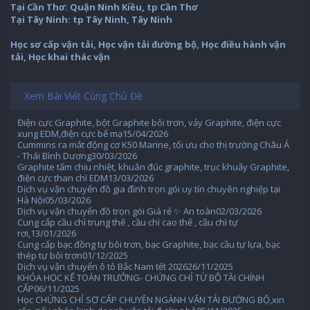
Tại Cần Thơ: Quận Ninh Kiều, tp Cần Thơ
Tại Tây Ninh: tp Tây Ninh, Tây Ninh
Học sơ cấp vận tải, Học vận tải đường bộ, Học điều hành vận
tải, Học khai thác vận
Xem Bài Viết Cùng Chủ Đề
Điện cực Graphite, bột Graphite bôi trơn, vảy Graphite, điện cực
xung EDM,điện cực bể mạ
15/04/2026
Cummins ra mắt động cơ K50 Marine, tối ưu cho thị trường Châu Á
- Thái Bình Dương
30/03/2026
Graphite tấm chịu nhiệt, khuân đúc graphite, trục khuấy Graphite,
điện cực than chì EDM
13/03/2026
Dịch vụ vận chuyển đồ gia đình trọn gói uy tín chuyên nghiệp tại
Hà Nội
05/03/2026
Dịch vụ vận chuyển đồ trọn gói Giá rẻ ✨ An toàn
02/03/2026
Cung cấp cầu chì trung thế , cầu chì cao thế , cầu chì tự
rơi,
13/01/2026
Cung cấp bạc đồng tự bôi trơn, bạc Graphite, bạc cầu tự lựa, bạc
thép tự bôi trơn
01/12/2025
Dịch vụ vận chuyển ô tô Bắc Nam tết 2026
26/11/2025
KHÓA HỌC KẾ TOÁN TRƯỞNG- CHỨNG CHỈ TỪ BỘ TÀI CHÍNH
CẤP
06/11/2025
Học CHỨNG CHỈ SƠ CẤP CHUYÊN NGÀNH VẬN TẢI ĐƯỜNG BỘ,xin