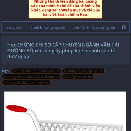
Những thành viên đăng bài quảng
cáo của mình ở chủ đề của thành viên
khác, đăng sai chuyên mục và tiêu đề
bài viết toàn chữ in Hoa.
Trang chủ
Thiết bị công nghiệp
Vận tải, thiết bị hàng hải
Học CHỨNG CHỈ SƠ CẤP CHUYÊN NGÀNH VẬN TẢI
ĐƯỜNG BỘ,xin cấp giấy phép kinh doanh vận tải
đường bộ
Tags:
chứng chỉ kinh doanh vận tải
chứng chỉ sơ cấp vận tải
chứng chỉ sơ cấp vận tải đường bộ
chứng chỉ vận tải
chứng chỉ điều hành vận tải