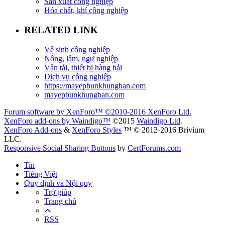
Sản xuất công nghiệp
Hóa chất, khí công nghiệp
RELATED LINK
Vệ sinh công nghiệp
Nông, lâm, ngư nghiệp
Vận tải, thiết bị hàng hải
Dịch vụ công nghiệp
https://mayepbunkhungban.com
mayepbunkhungban.com
Forum software by XenForo™
©2010-2016 XenForo Ltd.
XenForo add-ons by Waindigo™
©2015
Waindigo Ltd
.
XenForo Add-ons
&
XenForo Styles
™ © 2012-2016 Brivium
LLC.
Responsive Social Sharing Buttons
by
CertForums.com
Tin
Tiếng Việt
Quy định và Nội quy
Trợ giúp
Trang chủ
RSS