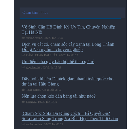
Quan tâm nhiều
Vệ Sinh Căn Hộ Định Kỳ Uy Tín, Chuyên Nghiệp
Tại Hà Nội
bởi
suplocleaning
,
2/8/26 lúc 10:39
Dịch vụ cắt cỏ, chăm sóc cây xanh tại Long Thành
Đồng Nai uy tín – chuyên nghiệp
bởi
CẢNH QUAN ĐẠI PHÁT
,
2/8/26 lúc 08:12
Ưu điểm của giày bảo hộ thể thao giá rẻ
bởi
giày bảo hộ
,
1/8/26 lúc 13:36
Dây hơi khí nén Dantek giao nhanh toàn quốc cho
dự án tại Hậu Giang
bởi
Thảo dantek
,
4/8/26 lúc 08:10
Nên lựa chọn kéo dán băng tải như nào?
bởi
LONGG
,
1/8/26 lúc 15:19
️ Chăm Sóc Sofa Da Đúng Cách – Bí Quyết Giữ
Sofa Luôn Sang Trọng Và Bền Đẹp Theo Thời Gian
bởi
suplocleaning
,
3/8/26 lúc 09:21