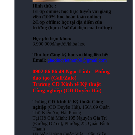
Hình thức :
1/Lớp online: học trực tuyến với giảng
viên (100% học hoàn toàn online)
2/Lớp offline: học tại địa điểm của
trường (học cơ sở đại diện của trường)
Học phí trọn khóa:
3.900.000đ/người/khóa học
Thủ tục đăng ký học vui lòng liên hệ:
Email:
giaoducvietnam09@gmail.com
0902 86 86 49 Ngọc Linh - Phòng
đào tạo (Call/Zalo)
Trường CĐ Kinh tế Kỹ thuật
Công nghiệp (CĐ Duyên Hải)
Trường
CĐ Kinh tế Kỹ thuật Công
nghiệp
(CĐ Duyên Hải), 156/109 Quán
Trữ, Kiến An, Hải Phòng
Tại Hồ Chí Minh: 195 Nguyễn Gia Trí
(Đường D2 cũ), Phường 25, Quận Bình
Thạnh
Hà Nội: Hoàng Quốc Việt – Cầu Giấy