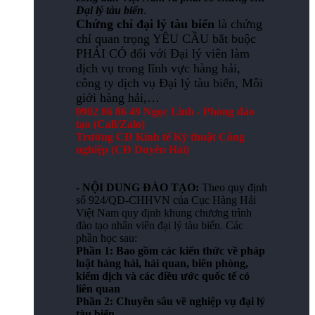
Đại lý tàu biển
.
Chứng chỉ đại lý tàu biển
là chứng
chỉ quan trọng YÊU CẦU bắt buộc
PHẢI CÓ đối với Đại lý viên làm
dịch vụ trong lĩnh vực hàng hải,
công ty dịch vụ Đại lý tàu biển, Môi
giới hàng hải,…
0902 86 86 49 Ngọc Linh - Phòng đào
tạo (Call/Zalo)
Trường CĐ Kinh tế Kỹ thuật Công
nghiệp (CĐ Duyên Hải)
- NỘI DUNG ĐÀO TẠO:
Theo quy định
số 924/QĐ-CHHVN của Cục Hàng Hải
Việt Nam quy định khung chương trình
đào tạo nhân viên đại lý tàu biển. Các
phần học sau:
Phần 1: Bao gồm các kiến thức về pháp
luật hàng hải, hải quan, biên phòng,
kiểm dịch và các điều ước quốc tế có
liên quan
Phần 2: Chuyên sâu về nghiệp vụ đại lý
tàu biển