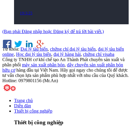
19/3/25
(Bạn phải Đăng nhập hoặc Đăng ký để trả lời bài viết.)
Từ khóa
:
Đại lý tàu biển
,
chứng chỉ đại lý tàu biển
,
đại lý tàu biển
online
,
Học đại lý tàu biển
,
đại lý hàng hải
,
chứng chỉ visaba
Công ty TNHH cơ khí chế tạo An Thành Phát chuyên sản xuất và
phân phối
máy sản xuất phân bón
,
dây chuyển sản xuất phân bón
hữu cơ
hàng đầu tại Việt Nam. Hãy gọi ngay cho chúng tôi để được
tư vấn chọn lựa sản phẩm phù hợp nhất với nhu cầu của Quý khách.
Hotline: 0979801156 (Mr.An)
Trang chủ
Diễn đàn
Thiết bị công nghiệp
Thiết bị công nghiệp