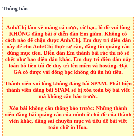
Thông báo
Anh/Chị làm về mảng cá cược, cờ bạc, lô đề vui lòng
KHÔNG đăng bài ở diễn đàn Em giùm. Không có
cách nào để chặn được Anh/Chị. Em duy trì diễn đàn
này để cho Anh/Chị thực sự cần, đăng tin quảng cáo
đúng mục tiêu. Diễn đàn Em thành bãi rác thì nó sẽ
chết như bao diễn đàn khác. Em duy trì diễn đàn này
toàn bỏ tiền túi để duy trì tên miền và hosting. Đặt
GA có được vài đồng bạc không đủ ăn hủ tiếu.
Thành viên vui lòng không đăng bài SPAM. Phát hiện
thành viên đăng bài SPAM sẽ bị xóa toàn bộ bài viết
mà không cần báo trước.
Xóa bài không cần thông báo trước: Những thành
viên đăng bài quảng cáo của mình ở chủ đề của thành
viên khác, đăng sai chuyên mục và tiêu đề bài viết
toàn chữ in Hoa.