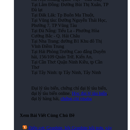
Tại Lâm Đồng: Đường Bùi Thị Xuân, TP
Đà lạt
Tại Đăk Lăk: Tp Buôn Ma Thuột,
Tại Vũng tàu: Đường Nguyễn Thái Học,
Phường 7, TP Vũng Tàu
Tại Đà Nẵng: Tiểu La - Phường Hòa
Cường Bắc - Q. Hải Châu
Tại Nha Trang: đường B1 Khu đô Thị
Vĩnh Điềm Trung
Tại Hải Phòng:Trường Cao đẳng Duyên
hải, 156/109 Quán Trữ, Kiến An,
Tại Cần Thơ: Quận Ninh Kiều, tp Cần
Thơ
Tại Tây Ninh: tp Tây Ninh, Tây Ninh
Đại lý tàu biển, chứng chỉ đại lý tàu biển,
đại lý tàu biển online,
Học đại lý tàu biển
,
đại lý hàng hải,
chứng chỉ visaba
Xem Bài Viết Cùng Chủ Đề
Điện cực Graphite, bột Graphite bôi trơn, vảy