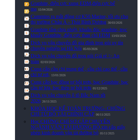
Graphite, điện cực xung EDM,điện cực bể
mạ
15/04/2026
Cummins ra mắt động cơ K50 Marine, tối ưu cho
thị trường Châu Á - Thái Bình Dương
30/03/2026
Graphite tấm chịu nhiệt, khuân đúc graphite, trục
khuấy Graphite, điện cực than chì EDM
13/03/2026
Dịch vụ vận chuyển đồ gia đình trọn gói uy tín
chuyên nghiệp tại Hà Nội
05/03/2026
Dịch vụ vận chuyển đồ trọn gói Giá rẻ ✨ An
toàn
02/03/2026
Cung cấp cầu chì trung thế , cầu chì cao thế , cầu
chì tự rơi,
13/01/2026
Cung cấp bạc đồng tự bôi trơn, bạc Graphite, bạc
cầu tự lựa, bạc thép tự bôi trơn
01/12/2025
Dịch vụ vận chuyển ô tô Bắc Nam tết
2026
26/11/2025
KHÓA HỌC KẾ TOÁN TRƯỞNG- CHỨNG
CHỈ TỪ BỘ TÀI CHÍNH CẤP
06/11/2025
Học CHỨNG CHỈ SƠ CẤP CHUYÊN
NGÀNH VẬN TẢI ĐƯỜNG BỘ,xin cấp giấy
phép kinh doanh vận tải đường bộ
05/11/2025