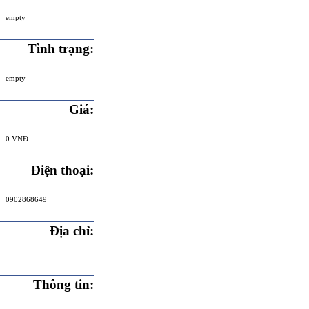
empty
Tình trạng:
empty
Giá:
0 VNĐ
Điện thoại:
0902868649
Địa chỉ:
Thông tin: