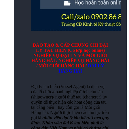
ĐÀO TẠO & CẤP CHỨNG CHỈ ĐẠI
LÝ TÀU BIỂN (Có lớp học online)
NGHIỆP VỤ ĐẠI LÝ VÀ MÔI GIỚI
HÀNG HẢI / NGHIỆP VỤ HÀNG HẢI
/ MÔI GIỚI HÀNG HẢI /
ĐẠI LÝ
HÀNG HẢI
Đại lý tàu biển (Vessel Agent) là dịch vụ
của tổ chức/doanh nghiệp được chủ tàu
(shipowner)/ người thuê tàu (charterer) ủy
quyền để thực hiện các hoạt động của tàu
tại cảng biển - hay còn gọi là Môi giới
Hàng hải. Người thực hiện các thủ tục trên
gọi là
nhân viên đại lý tàu biển. Theo quy
định, Nhân viên đại lý tàu biển phải là
công dân Việt Nam và phải có chứng chỉ