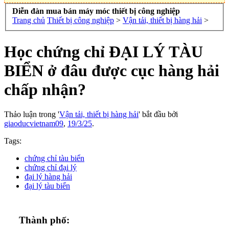
Diễn đàn mua bán máy móc thiết bị công nghiệp
Trang chủ
Thiết bị công nghiệp
>
Vận tải, thiết bị hàng hải
>
Học chứng chỉ ĐẠI LÝ TÀU
BIỂN ở đâu được cục hàng hải
chấp nhận?
Thảo luận trong '
Vận tải, thiết bị hàng hải
' bắt đầu bởi
giaoducvietnam09
,
19/3/25
.
Tags:
chứng chỉ tàu biển
chứng chỉ đại lý
đại lý hàng hải
đại lý tàu biển
Thành phố: