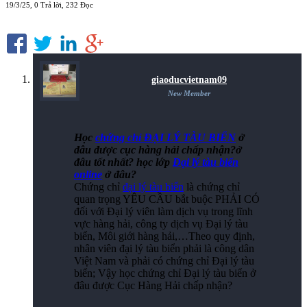
19/3/25
, 0 Trả lời, 232 Đọc
giaoducvietnam09
New Member
Học
chứng chỉ ĐẠI LÝ TÀU BIỂN
ở
đâu được cục hàng hải chấp nhận?ở
đâu tốt nhất? học lớp
Đại lý tàu biển
online
ở đâu?
Chứng chỉ
đại lý tàu biển
là chứng chỉ
quan trọng YÊU CẦU bắt buộc PHẢI CÓ
đối với Đại lý viên làm dịch vụ trong lĩnh
vực hàng hải, công ty dịch vụ Đại lý tàu
biển, Môi giới hàng hải,…Theo quy định,
nhân viên đại lý tàu biển phải là công dân
Việt Nam và phải có chứng chỉ Đại lý tàu
biển; Vậy học chứng chỉ Đại lý tàu biển ở
đâu được Cục Hàng Hải chấp nhận?