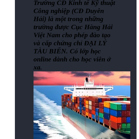
Trường CĐ Kinh tế Kỹ thuật
Công nghiệp (CĐ Duyên
Hải) là một trong những
trường được Cục Hàng Hải
Việt Nam cho phép đào tạo
và cấp chứng chỉ ĐẠI LÝ
TÀU BIỂN. Có lớp học
online dành cho học viên ở
xa.