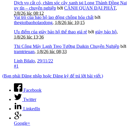
Dịch vụ cắt cỏ, chăm sóc cây xanh tại Long Thành Đồng Nai
uy tín – chuyên nghiệp
bởi
CẢNH QUAN ĐẠI PHÁT
,
2/8/26 lúc 08:12
Vai trò của bảo hộ lao động chống hóa chất
bởi
thegioibaoholaodong
,
1/8/26 lúc 10:15
Ưu điểm của giày bảo hộ thể thao giá rẻ
bởi
giày bảo hộ
,
1/8/26 lúc 13:36
Thi Công Máy Lạnh Treo Tường Daikin Chuyên Nghiệp
bởi
tramtrieuan
,
1/8/26 lúc 08:33
Linh Bilalo
,
29/11/22
#1
(Bạn phải Đăng nhập hoặc Đăng ký để trả lời bài viết.)
Facebook
Twitter
LinkedIn
Google+