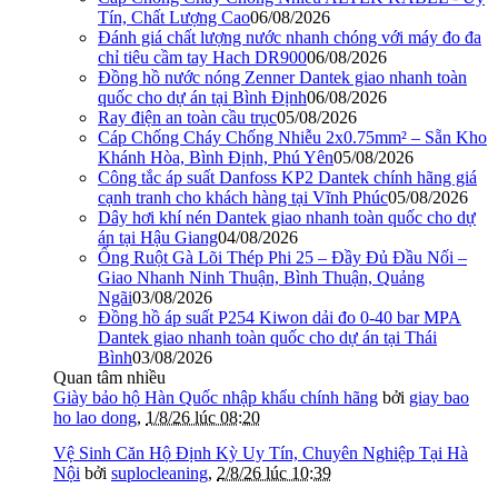
Tín, Chất Lượng Cao
06/08/2026
Đánh giá chất lượng nước nhanh chóng với máy đo đa
chỉ tiêu cầm tay Hach DR900
06/08/2026
Đồng hồ nước nóng Zenner Dantek giao nhanh toàn
quốc cho dự án tại Bình Định
06/08/2026
Ray điện an toàn cầu trục
05/08/2026
Cáp Chống Cháy Chống Nhiễu 2x0.75mm² – Sẵn Kho
Khánh Hòa, Bình Định, Phú Yên
05/08/2026
Công tắc áp suất Danfoss KP2 Dantek chính hãng giá
cạnh tranh cho khách hàng tại Vĩnh Phúc
05/08/2026
Dây hơi khí nén Dantek giao nhanh toàn quốc cho dự
án tại Hậu Giang
04/08/2026
Ống Ruột Gà Lõi Thép Phi 25 – Đầy Đủ Đầu Nối –
Giao Nhanh Ninh Thuận, Bình Thuận, Quảng
Ngãi
03/08/2026
Đồng hồ áp suất P254 Kiwon dải đo 0-40 bar MPA
Dantek giao nhanh toàn quốc cho dự án tại Thái
Bình
03/08/2026
Quan tâm nhiều
Giày bảo hộ Hàn Quốc nhập khẩu chính hãng
bởi
giay bao
ho lao dong
,
1/8/26 lúc 08:20
Vệ Sinh Căn Hộ Định Kỳ Uy Tín, Chuyên Nghiệp Tại Hà
Nội
bởi
suplocleaning
,
2/8/26 lúc 10:39