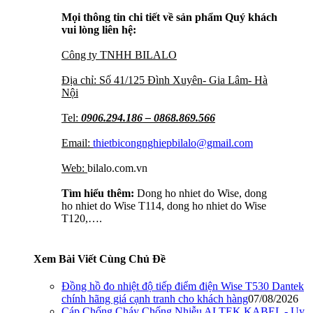
Mọi thông tin chi tiết về sản phẩm Quý khách
vui lòng liên hệ:
Công ty TNHH BILALO
Địa chỉ: Số 41/125 Đình Xuyên- Gia Lâm- Hà
Nội
Tel:
0906.294.186 – 0868.869.566
Email:
thietbicongnghiepbilalo@gmail.com
Web:
bilalo.com.vn
Tìm hiểu thêm:
Dong ho nhiet do Wise, dong
ho nhiet do Wise T114, dong ho nhiet do Wise
T120,….
Xem Bài Viết Cùng Chủ Đề
Đồng hồ đo nhiệt độ tiếp điểm điện Wise T530 Dantek
chính hãng giá cạnh tranh cho khách hàng
07/08/2026
Cáp Chống Cháy Chống Nhiễu ALTEK KABEL - Uy