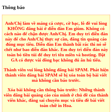
Thông báo
Anh/Chị làm về mảng cá cược, cờ bạc, lô đề vui lòng
KHÔNG đăng bài ở diễn đàn Em giùm. Không có
cách nào để chặn được Anh/Chị. Em duy trì diễn đàn
này để cho Anh/Chị thực sự cần, đăng tin quảng cáo
đúng mục tiêu. Diễn đàn Em thành bãi rác thì nó sẽ
chết như bao diễn đàn khác. Em duy trì diễn đàn này
toàn bỏ tiền túi để duy trì tên miền và hosting. Đặt
GA có được vài đồng bạc không đủ ăn hủ tiếu.
Thành viên vui lòng không đăng bài SPAM. Phát hiện
thành viên đăng bài SPAM sẽ bị xóa toàn bộ bài viết
mà không cần báo trước.
Xóa bài không cần thông báo trước: Những thành
viên đăng bài quảng cáo của mình ở chủ đề của thành
viên khác, đăng sai chuyên mục và tiêu đề bài viết
toàn chữ in Hoa.