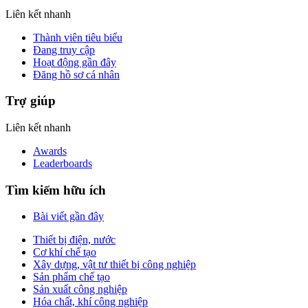
Liên kết nhanh
Thành viên tiêu biểu
Đang truy cập
Hoạt động gần đây
Đăng hồ sơ cá nhân
Trợ giúp
Liên kết nhanh
Awards
Leaderboards
Tìm kiếm hữu ích
Bài viết gần đây
Thiết bị điện, nước
Cơ khí chế tạo
Xây dựng, vật tư thiết bị công nghiệp
Sản phẩm chế tạo
Sản xuất công nghiệp
Hóa chất, khí công nghiệp