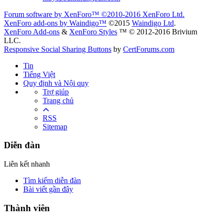
Forum software by XenForo™
©2010-2016 XenForo Ltd.
XenForo add-ons by Waindigo™
©2015
Waindigo Ltd
.
XenForo Add-ons
&
XenForo Styles
™ © 2012-2016 Brivium
LLC.
Responsive Social Sharing Buttons
by
CertForums.com
Tin
Tiếng Việt
Quy định và Nội quy
Trợ giúp
Trang chủ
RSS
Sitemap
Diễn đàn
Liên kết nhanh
Tìm kiếm diễn đàn
Bài viết gần đây
Thành viên