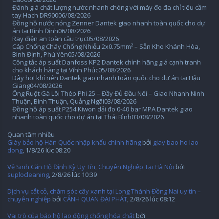
Đánh giá chất lượng nước nhanh chóng với máy đo đa chỉ tiêu cầm
tay Hach DR900
06/08/2026
Đồng hồ nước nóng Zenner Dantek giao nhanh toàn quốc cho dự
án tại Bình Định
06/08/2026
Ray điện an toàn cầu trục
05/08/2026
Cáp Chống Cháy Chống Nhiễu 2x0.75mm² – Sẵn Kho Khánh Hòa,
Bình Định, Phú Yên
05/08/2026
Công tắc áp suất Danfoss KP2 Dantek chính hãng giá cạnh tranh
cho khách hàng tại Vĩnh Phúc
05/08/2026
Dây hơi khí nén Dantek giao nhanh toàn quốc cho dự án tại Hậu
Giang
04/08/2026
Ống Ruột Gà Lõi Thép Phi 25 – Đầy Đủ Đầu Nối – Giao Nhanh Ninh
Thuận, Bình Thuận, Quảng Ngãi
03/08/2026
Đồng hồ áp suất P254 Kiwon dải đo 0-40 bar MPA Dantek giao
nhanh toàn quốc cho dự án tại Thái Bình
03/08/2026
Quan tâm nhiều
Giày bảo hộ Hàn Quốc nhập khẩu chính hãng
bởi
giay bao ho lao
dong
,
1/8/26 lúc 08:20
Vệ Sinh Căn Hộ Định Kỳ Uy Tín, Chuyên Nghiệp Tại Hà Nội
bởi
suplocleaning
,
2/8/26 lúc 10:39
Dịch vụ cắt cỏ, chăm sóc cây xanh tại Long Thành Đồng Nai uy tín –
chuyên nghiệp
bởi
CẢNH QUAN ĐẠI PHÁT
,
2/8/26 lúc 08:12
Vai trò của bảo hộ lao động chống hóa chất
bởi