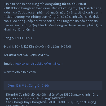
Bilalo tự hào là nhà cung cấp dòng
đồng hồ đo dầu Piusi
K400N
chính hãng trên toàn quốc. Đến với chúng tôi, Quý khách hàng
luôn mua được các sản phẩm có nguồn gốc rõ ràng, giá cả cạnh tranh
nhất thị trường. Với những đơn hàng lớn sẽ có chính sách chiết khấu
cao. Giao hàng khắp nơi trên toàn quốc. Cùng chế độ bảo hành dài
hạn sẽ làm hài lòng Quý khách. Mọi thông tin chi tiết về sản phẩm Quý
khách vui lòng liên hệ:
Công ty TNHH BILALO
Địa chỉ: Số 41/125 Đình Xuyên- Gia Lâm - Hà Nội
Tel:
0868.869.566 – 0906.294.186
Email:
thietbicongnghiepbilalo@gmail.com
Web: thietbibilalo.com/
Xem Bài Viết Cùng Chủ Đề
Đồng hồ đo nhiệt độ tiếp điểm điện Wise T530 Dantek chính hãng
giá cạnh tranh cho khách hàng
07/08/2026
Cáp Chống Cháy Chống Nhiễu ALTEK KABEL - Uy Tín, Chất Lượng
Cao
06/08/2026