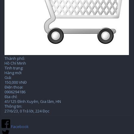
Thành phố:
Hồ Chí Minh
Tình trạng:
Hàng mới
Giá:
150,000 VNĐ
Điện thoại:
0906294186
Địa chỉ:
41/125 Đình Xuyên, Gia lâm, HN
Thông tin:
27/6/23
, 0 Trả lời, 224 Đọc
Facebook