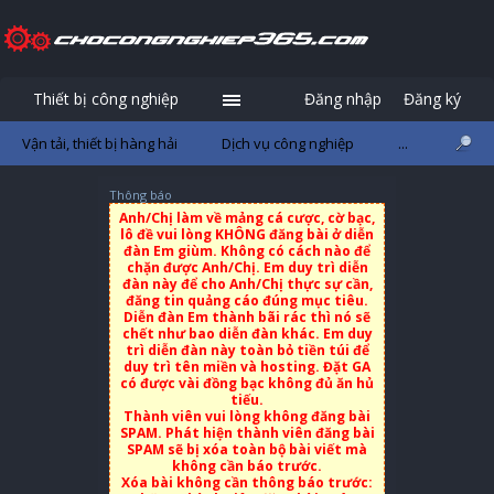
Thiết bị công nghiệp
Đăng nhập
Đăng ký
Vận tải, thiết bị hàng hải
Dịch vụ công nghiệp
...
Thông báo
Anh/Chị làm về mảng cá cược, cờ bạc,
lô đề vui lòng KHÔNG đăng bài ở diễn
đàn Em giùm. Không có cách nào để
chặn được Anh/Chị. Em duy trì diễn
đàn này để cho Anh/Chị thực sự cần,
đăng tin quảng cáo đúng mục tiêu.
Diễn đàn Em thành bãi rác thì nó sẽ
chết như bao diễn đàn khác. Em duy
trì diễn đàn này toàn bỏ tiền túi để
duy trì tên miền và hosting. Đặt GA
có được vài đồng bạc không đủ ăn hủ
tiếu.
Thành viên vui lòng không đăng bài
SPAM. Phát hiện thành viên đăng bài
SPAM sẽ bị xóa toàn bộ bài viết mà
không cần báo trước.
Xóa bài không cần thông báo trước: