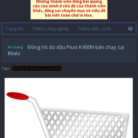
Những thành viên đăng bài quảng
cáo của mình ở chủ đề của thành viên
khác, đăng sai chuyên mục và tiêu đề
bài viết toàn chữ in Hoa.
Trang chủ
Thiết bị công nghiệp
Thiết bị điện, nước
Đồng hồ đo dầu Piusi K400N bán chạy tại
An Giang
Bilalo
Tags:
đồng hồ đo dầu piusi k400n