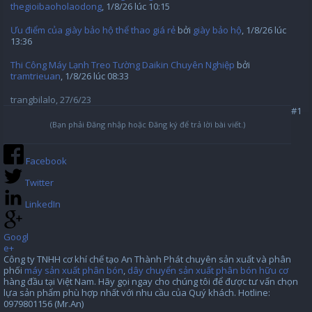
thegioibaoholaodong
,
1/8/26 lúc 10:15
Ưu điểm của giày bảo hộ thể thao giá rẻ
bởi
giày bảo hộ
,
1/8/26 lúc
13:36
Thi Công Máy Lạnh Treo Tường Daikin Chuyên Nghiệp
bởi
tramtrieuan
,
1/8/26 lúc 08:33
trangbilalo
,
27/6/23
#1
(Bạn phải Đăng nhập hoặc Đăng ký để trả lời bài viết.)
Facebook
Twitter
LinkedIn
Googl
e+
Công ty TNHH cơ khí chế tạo An Thành Phát chuyên sản xuất và phân
phối
máy sản xuất phân bón
,
dây chuyển sản xuất phân bón hữu cơ
hàng đầu tại Việt Nam. Hãy gọi ngay cho chúng tôi để được tư vấn chọn
lựa sản phẩm phù hợp nhất với nhu cầu của Quý khách. Hotline:
0979801156 (Mr.An)