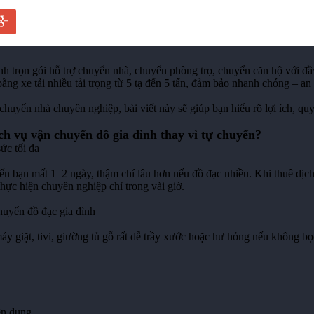
h trọn gói hỗ trợ chuyển nhà, chuyển phòng trọ, chuyển căn hộ với đầy
ng xe tải nhiều tải trọng từ 5 tạ đến 5 tấn, đảm bảo nhanh chóng – an t
huyển nhà chuyên nghiệp, bài viết này sẽ giúp bạn hiểu rõ lợi ích, quy
ịch vụ vận chuyển đồ gia đình thay vì tự chuyển?
sức tối đa
ến bạn mất 1–2 ngày, thậm chí lâu hơn nếu đồ đạc nhiều. Khi thuê dịch 
hực hiện chuyên nghiệp chỉ trong vài giờ.
huyển đồ đạc gia đình
 giặt, tivi, giường tủ gỗ rất dễ trầy xước hoặc hư hỏng nếu không bọ
ên dụng