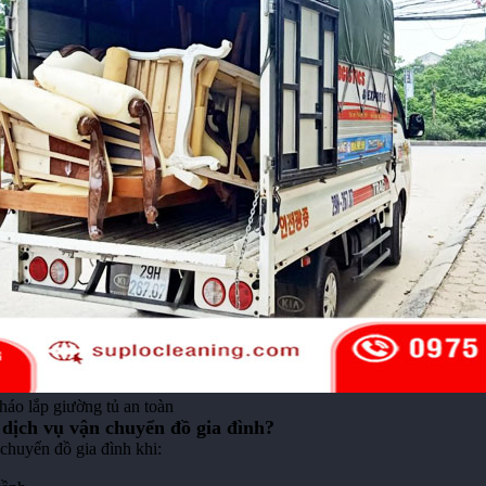
háo lắp giường tủ an toàn
 dịch vụ vận chuyển đồ gia đình?
chuyển đồ gia đình khi: