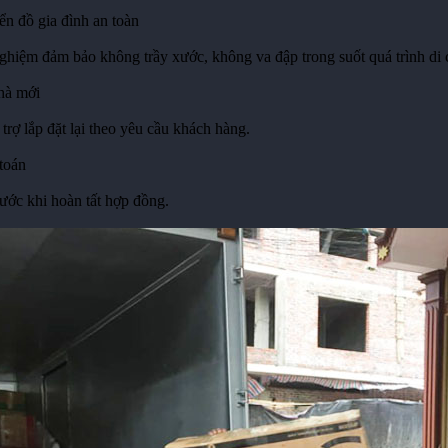
n đồ gia đình an toàn
ghiệm đảm bảo không trầy xước, không va đập trong suốt quá trình di
nhà mới
trợ lắp đặt lại theo yêu cầu khách hàng.
toán
rước khi hoàn tất hợp đồng.