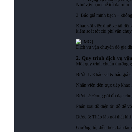
Nhờ vậy hạn chế tối đa rủi ro 
3. Báo giá minh bạch – không
Khác với việc thuê xe tải riê
kiểm soát tốt chi phí vận chuy
Dịch vụ vận chuyển đồ gia đì
2. Quy trình dịch vụ vậ
Một quy trình chuẩn thường 
Bước 1: Khảo sát & báo giá c
Nhân viên đến trực tiếp khảo 
Bước 2: Đóng gói đồ đạc chu
Phân loại đồ điện tử, đồ dễ vỡ
Bước 3: Tháo lắp nội thất kh
Giường, tủ, điều hòa, bàn làm 