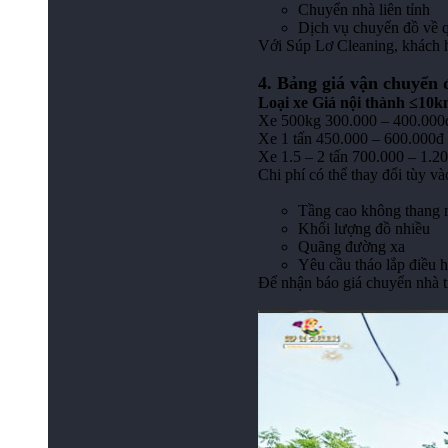
Chuyển nhà liên tỉnh
Dịch vụ chuyển đồ về 
Với Súp Lơ Cleaning, khách hà
4. Bảng giá vận chuyển 
Loại xe
Giá nội thành ≤10
Xe 500kg 300.000 – 400.000
Xe 1 tấn 450.000 – 600.000đ
Xe 1.5 – 2 tấn 700.000 – 1.2
Chi phí có thể thay đổi tùy và
Tầng cao không thang
Khối lượng đồ nhiều
Quãng đường xa
Yêu cầu tháo lắp điều 
Để nhận báo giá chuyển nhà tr