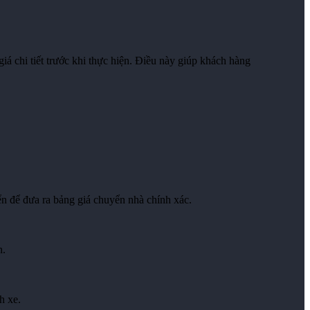
iá chi tiết trước khi thực hiện. Điều này giúp khách hàng
ển để đưa ra bảng giá chuyển nhà chính xác.
n.
h xe.