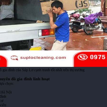
 gia đình của Súp Lơ cạnh tranh tốt nhất trên thị trường
huyển đồ gia đình linh hoạt
lựa chọn:
à Hà Nội
đình
cư
viên