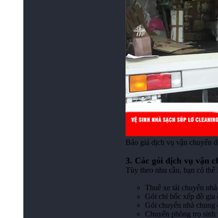
Báo giá dịch vụ vận chuyển đồ
3. Các gói dịch vụ vận c
Tùy theo nhu cầu, bạn có thể 
Thuê xe tải chuyển nh
Gói chỉ bốc xếp đồ gia 
Gói chuyển nhà chung 
Chuyển phòng trọ sinh 