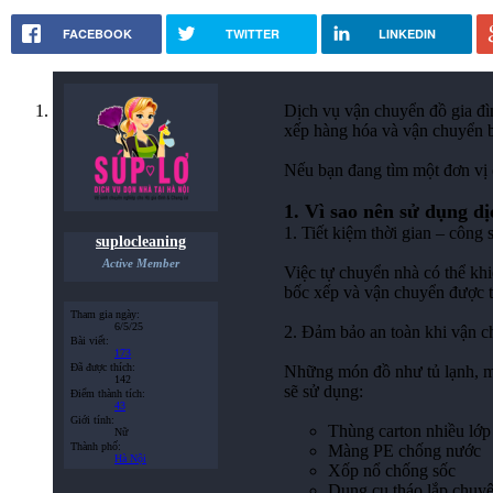
FACEBOOK
TWITTER
LINKEDIN
Dịch vụ vận chuyển đồ gia đìn
xếp hàng hóa và vận chuyển bằ
Nếu bạn đang tìm một đơn vị c
1. Vì sao nên sử dụng d
1. Tiết kiệm thời gian – công 
suplocleaning
Active Member
Việc tự chuyển nhà có thể khi
bốc xếp và vận chuyển được t
Tham gia ngày:
6/5/25
2. Đảm bảo an toàn khi vận c
Bài viết:
173
Đã được thích:
Những món đồ như tủ lạnh, máy
142
sẽ sử dụng:
Điểm thành tích:
43
Giới tính:
Thùng carton nhiều lớp
Nữ
Thành phố:
Màng PE chống nước
Hà Nội
Xốp nổ chống sốc
Dụng cụ tháo lắp chuy