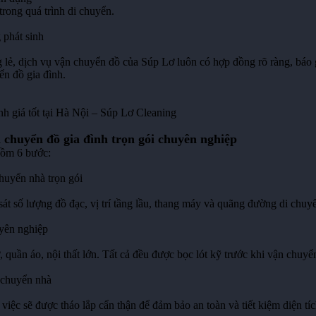
trong quá trình di chuyển.
 phát sinh
ng lẻ, dịch vụ vận chuyển đồ của Súp Lơ luôn có hợp đồng rõ ràng, báo g
ển đồ gia đình.
nh giá tốt tại Hà Nội – Súp Lơ Cleaning
n chuyển đồ gia đình trọn gói chuyên nghiệp
gồm 6 bước:
huyển nhà trọn gói
sát số lượng đồ đạc, vị trí tầng lầu, thang máy và quãng đường di chuy
yên nghiệp
, quần áo, nội thất lớn. Tất cả đều được bọc lót kỹ trước khi vận chuyể
i chuyển nhà
việc sẽ được tháo lắp cẩn thận để đảm bảo an toàn và tiết kiệm diện tíc