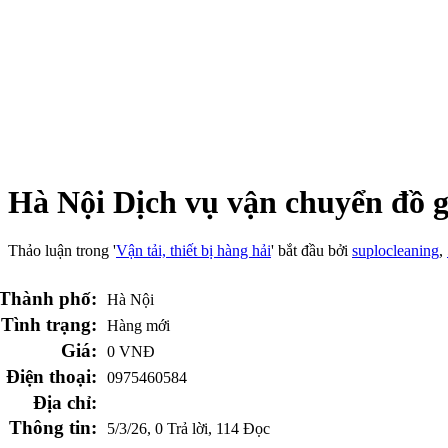
Hà Nội
Dịch vụ vận chuyển đồ gi
Thảo luận trong '
Vận tải, thiết bị hàng hải
' bắt đầu bởi
suplocleaning
,
Thành phố:
Hà Nội
Tình trạng:
Hàng mới
Giá:
0 VNĐ
Điện thoại:
0975460584
Địa chỉ:
Thông tin:
5/3/26
, 0 Trả lời, 114 Đọc