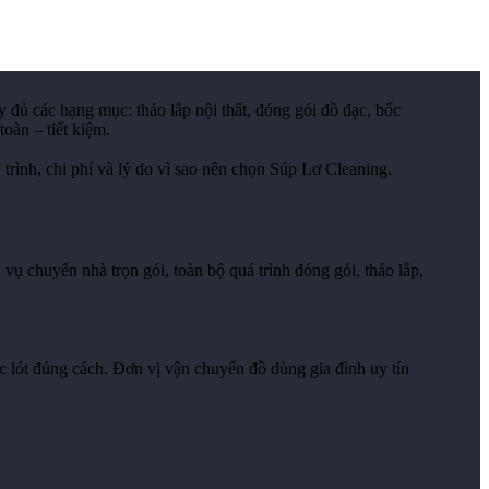
 đủ các hạng mục: tháo lắp nội thất, đóng gói đồ đạc, bốc
oàn – tiết kiệm.
 trình, chi phí và lý do vì sao nên chọn Súp Lơ Cleaning.
vụ chuyển nhà trọn gói, toàn bộ quá trình đóng gói, tháo lắp,
c lót đúng cách. Đơn vị vận chuyển đồ dùng gia đình uy tín