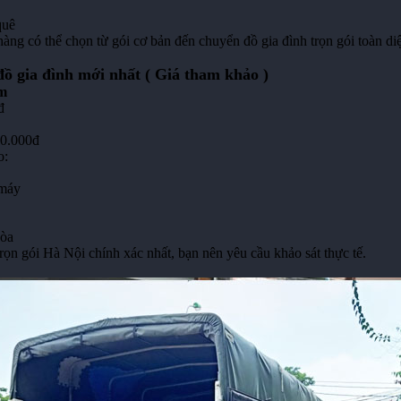
quê
ng có thể chọn từ gói cơ bản đến chuyển đồ gia đình trọn gói toàn di
đồ gia đình mới nhất ( Giá tham khảo )
km
đ
00.000đ
o:
 máy
hòa
ọn gói Hà Nội chính xác nhất, bạn nên yêu cầu khảo sát thực tế.