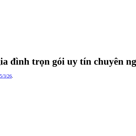
a đình trọn gói uy tín chuyên ng
5/3/26
.