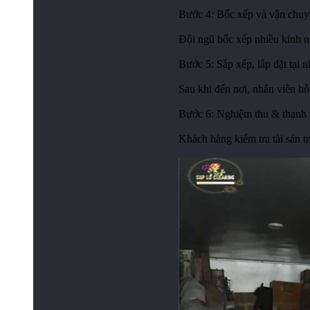
Bước 4: Bốc xếp và vận chuyể
Đội ngũ bốc xếp nhiều kinh n
Bước 5: Sắp xếp, lắp đặt tại 
Sau khi đến nơi, nhân viên hỗ 
Bước 6: Nghiệm thu & thanh 
Khách hàng kiểm tra tài sản t