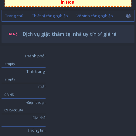
in Hoa.
Trang chủ
Thiết bị công nghiệp
Vệ sinh công nghiệp
Dịch vụ giặt thảm tại nhà uy tín ✅ giá rẻ
Hà Nội
Thành phố:
empty
Tình trạng:
empty
Giá:
0 VNĐ
Điện thoại:
0975460584
Địa chỉ:
Thông tin: