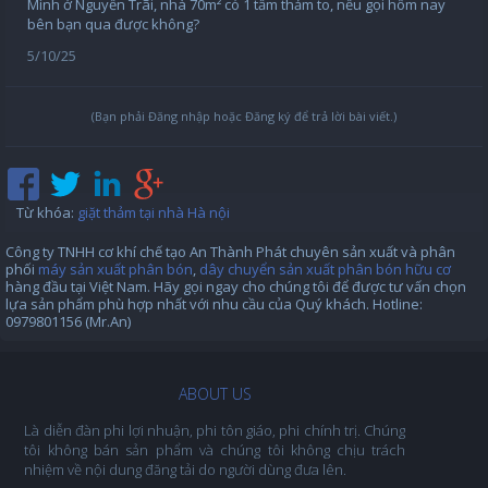
Mình ở Nguyễn Trãi, nhà 70m² có 1 tấm thảm to, nếu gọi hôm nay
bên bạn qua được không?
5/10/25
(Bạn phải Đăng nhập hoặc Đăng ký để trả lời bài viết.)
Từ khóa
:
giặt thảm tại nhà Hà nội
Công ty TNHH cơ khí chế tạo An Thành Phát chuyên sản xuất và phân
phối
máy sản xuất phân bón
,
dây chuyển sản xuất phân bón hữu cơ
hàng đầu tại Việt Nam. Hãy gọi ngay cho chúng tôi để được tư vấn chọn
lựa sản phẩm phù hợp nhất với nhu cầu của Quý khách. Hotline:
0979801156 (Mr.An)
ABOUT US
Là diễn đàn phi lợi nhuận, phi tôn giáo, phi chính trị. Chúng
tôi không bán sản phẩm và chúng tôi không chịu trách
nhiệm về nội dung đăng tải do người dùng đưa lên.