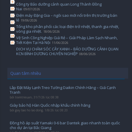
Công ty Bảo dưỡng cảnh quan Long Thành Đồng
Nai
09/07/2026
Điện máy Đặng Gia – ngôi sao mới nổi trên thị trường bán
lẻ
19/06/2026
Tổng kho phân phối các loại điện trở nhiệt, thanh gia nhiệt,
vòng gia nhiệt.
18/06/2026
Vệ Sinh Công Nghiệp Giá Rẻ – Giải Pháp Làm Sạch Nhanh,
Tiết Kiệm Tại Hà Nội
11/06/2026
DỊCH VỤ CHĂM SÓC CÂY XANH – BẢO DƯỠNG CẢNH QUAN
KCN BÌNH DƯƠNG CHUYÊN NGHIỆP
08/06/2026
Quan tâm nhiều
Lắp Đặt Máy Lạnh Treo Tường Daikin Chính Hãng – Giá Cạnh
Tranh
bởi
tramtrieuan
,
31/7/26 lúc 08:38
Giày bảo hộ Hàn Quốc nhập khẩu chính hãng
bởi
giay bao ho lao dong
,
1/8/26 lúc 08:20
Đồng hồ áp suất Yamaki 0-6 bar Dantek giao nhanh toàn quốc
cho dự án tại Bắc Giang