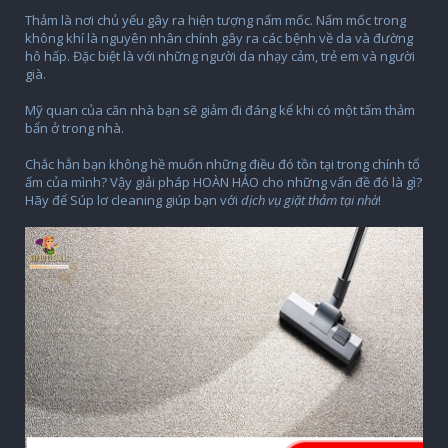
Thảm là nơi chủ yếu gây ra hiện tượng nấm mốc. Nấm mốc trong
không khí là nguyên nhân chính gây ra các bệnh về da và đường
hô hấp. Đặc biệt là với những người da nhạy cảm, trẻ em và người
già.
Mỹ quan của căn nhà bạn sẽ giảm đi đáng kể khi có một tấm thảm
bẩn ở trong nhà.
Chắc hẳn bạn không hề muốn những điều đó tồn tại trong chính tổ
ấm của mình? Vậy giải pháp HOÀN HẢO cho những vấn đề đó là gì?
Hãy để Súp lơ cleaning giúp bạn với
dịch vụ giặt thảm tại nhà
!