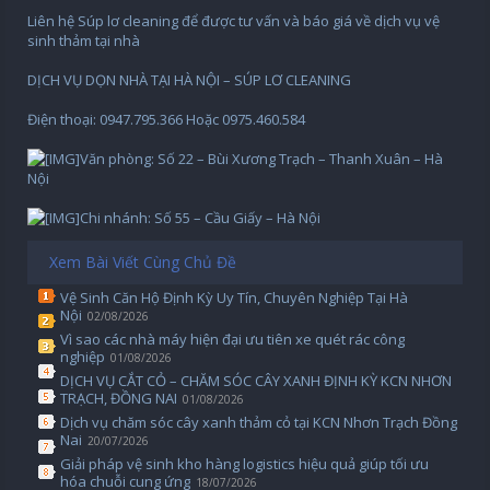
Liên hệ Súp lơ cleaning để được tư vấn và báo giá về dịch vụ vệ
sinh thảm tại nhà
DỊCH VỤ DỌN NHÀ TẠI HÀ NỘI – SÚP LƠ CLEANING
Điện thoại: 0947.795.366 Hoặc 0975.460.584
Văn phòng: Số 22 – Bùi Xương Trạch – Thanh Xuân – Hà
Nội
Chi nhánh: Số 55 – Cầu Giấy – Hà Nội
Xem Bài Viết Cùng Chủ Đề
Vệ Sinh Căn Hộ Định Kỳ Uy Tín, Chuyên Nghiệp Tại Hà
Nội
02/08/2026
Vì sao các nhà máy hiện đại ưu tiên xe quét rác công
nghiệp
01/08/2026
DỊCH VỤ CẮT CỎ – CHĂM SÓC CÂY XANH ĐỊNH KỲ KCN NHƠN
TRẠCH, ĐỒNG NAI
01/08/2026
Dịch vụ chăm sóc cây xanh thảm cỏ tại KCN Nhơn Trạch Đồng
Nai
20/07/2026
Giải pháp vệ sinh kho hàng logistics hiệu quả giúp tối ưu
hóa chuỗi cung ứng
18/07/2026