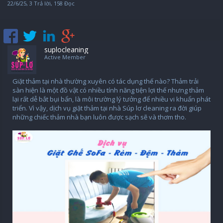
22/6/25
, 3 Trả lời, 158 Đọc
suplocleaning
Active Member
Giặt thảm tại nhà thường xuyên có tác dụng thế nào? Thảm trải
sàn hiện là một đồ vật có nhiều tính năng tiện lợi thế nhưng thảm
lại rất dễ bắt bụi bẩn, là môi trường lý tưởng để nhiều vi khuẩn phát
triển. Vì vậy, dịch vụ giặt thảm tại nhà Súp lơ cleaning ra đời giúp
những chiếc thảm nhà bạn luôn được sạch sẽ và thơm tho.