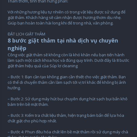
Thảm thơm, tinh thần hưng phấn:
Với những hương liệu tự nhiên có trong vật liệu được sử dụng để
giặt thảm. Khách hàng sẽ cảm nhận được hương thơm dịu nhẹ.
Giúp bạn hoàn toàn hài long khi để trong nhà, văn phòng.
ĐẶT LỊCH GIẶT THẢM
8 bước giặt thảm tại nhà dịch vụ chuyên
nghiệp
Công việc giặt thảm sẽ không còn là khó khăn nếu bạn tiến hành
làm sạch một cách khoa học và đúng quy trình. Dưới đây là 8 bước
giặt thảm hiệu quả của Súp lơ cleaning
– Bước 1: Bạn cần tạo không gian cần thiết cho việc giặt thảm. Bạn
có thể di chuyển thảm cần làm sạch tới vị trí khác để không bị ảnh
hưởng.
– Bước 2: Sử dụng máy hút bụi chuyên dụng hút sạch bụi bẩn khô
bám trên bề mặt thảm.
– Bước 3: Kiểm tra chất liệu thảm, hiện trạng bám bẩn để lựa hóa
chất giặt cho phù hợp nhất.
– Bước 4: Phun đều hóa chất lên bề mặt thảm rồi sử dụng máy chà