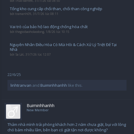
bởi
Thảo dantek
,
31/7/26 lúc 08:50
Tổng kho cung cấp chổi than, chổi than công nghiệp
bởi
tramanh09
,
31/7/26 lúc 08:11
Vai trò của bảo hộ lao động chống hóa chất
bởi
thegioibaoholaodong
,
1/8/26 lúc 10:15
Nguyên Nhân Điều Hòa Có Mùi Hôi & Cách Xử Lý Triệt Để Tại
Nhà
bởi
Sa Lát
,
31/7/26 lúc 12:07
22/6/25
linhtranvan
and
Buiminhhanhh
like this.
Buiminhhanhh
New Member
Thảm nhà mình trải phòng khách hơn 2 năm chưa giặt, bụi với lông
chó bám nhiều lắm, bên bạn có giặt tận nơi được không?