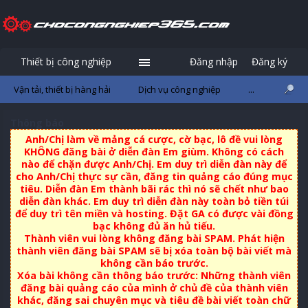
Thiết bị công nghiệp
Đăng nhập
Đăng ký
Vận tải, thiết bị hàng hải
Dịch vụ công nghiệp
...
Thông báo
Anh/Chị làm về mảng cá cược, cờ bạc, lô đề vui lòng
KHÔNG đăng bài ở diễn đàn Em giùm. Không có cách
nào để chặn được Anh/Chị. Em duy trì diễn đàn này để
cho Anh/Chị thực sự cần, đăng tin quảng cáo đúng mục
tiêu. Diễn đàn Em thành bãi rác thì nó sẽ chết như bao
diễn đàn khác. Em duy trì diễn đàn này toàn bỏ tiền túi
để duy trì tên miền và hosting. Đặt GA có được vài đồng
bạc không đủ ăn hủ tiếu.
Thành viên vui lòng không đăng bài SPAM. Phát hiện
thành viên đăng bài SPAM sẽ bị xóa toàn bộ bài viết mà
không cần báo trước.
Xóa bài không cần thông báo trước: Những thành viên
đăng bài quảng cáo của mình ở chủ đề của thành viên
khác, đăng sai chuyên mục và tiêu đề bài viết toàn chữ