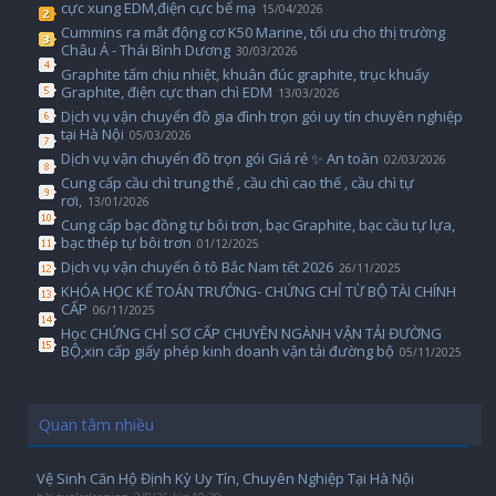
cực xung EDM,điện cực bể mạ
15/04/2026
Cummins ra mắt động cơ K50 Marine, tối ưu cho thị trường
Châu Á - Thái Bình Dương
30/03/2026
Graphite tấm chịu nhiệt, khuân đúc graphite, trục khuấy
Graphite, điện cực than chì EDM
13/03/2026
Dịch vụ vận chuyển đồ gia đình trọn gói uy tín chuyên nghiệp
tại Hà Nội
05/03/2026
Dịch vụ vận chuyển đồ trọn gói Giá rẻ ✨ An toàn
02/03/2026
Cung cấp cầu chì trung thế , cầu chì cao thế , cầu chì tự
rơi,
13/01/2026
Cung cấp bạc đồng tự bôi trơn, bạc Graphite, bạc cầu tự lựa,
bạc thép tự bôi trơn
01/12/2025
Dịch vụ vận chuyển ô tô Bắc Nam tết 2026
26/11/2025
KHÓA HỌC KẾ TOÁN TRƯỞNG- CHỨNG CHỈ TỪ BỘ TÀI CHÍNH
CẤP
06/11/2025
Học CHỨNG CHỈ SƠ CẤP CHUYÊN NGÀNH VẬN TẢI ĐƯỜNG
BỘ,xin cấp giấy phép kinh doanh vận tải đường bộ
05/11/2025
Quan tâm nhiều
Vệ Sinh Căn Hộ Định Kỳ Uy Tín, Chuyên Nghiệp Tại Hà Nội