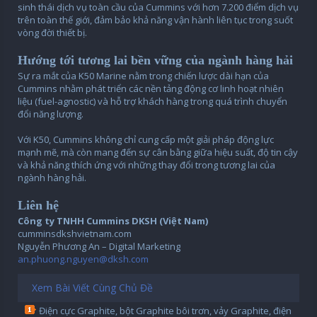
sinh thái dịch vụ toàn cầu của Cummins với hơn 7.200 điểm dịch vụ
trên toàn thế giới, đảm bảo khả năng vận hành liên tục trong suốt
vòng đời thiết bị.
Hướng tới tương lai bền vững của ngành hàng hải
Sự ra mắt của K50 Marine nằm trong chiến lược dài hạn của
Cummins nhằm phát triển các nền tảng động cơ linh hoạt nhiên
liệu (fuel-agnostic) và hỗ trợ khách hàng trong quá trình chuyển
đổi năng lượng.
Với K50, Cummins không chỉ cung cấp một giải pháp động lực
mạnh mẽ, mà còn mang đến sự cân bằng giữa hiệu suất, độ tin cậy
và khả năng thích ứng với những thay đổi trong tương lai của
ngành hàng hải.
Liên hệ
Công ty TNHH Cummins DKSH (Việt Nam)
cumminsdkshvietnam.com
Nguyễn Phương An – Digital Marketing
an.phuong.nguyen@dksh.com
Xem Bài Viết Cùng Chủ Đề
Điện cực Graphite, bột Graphite bôi trơn, vảy Graphite, điện