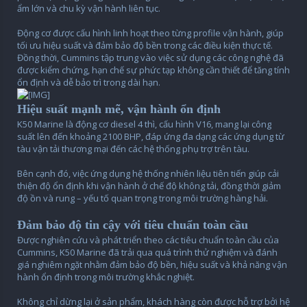
ẩm lớn và chu kỳ vận hành liên tục.
Động cơ được cấu hình linh hoạt theo từng profile vận hành, giúp
tối ưu hiệu suất và đảm bảo độ bền trong các điều kiện thực tế.
Đồng thời, Cummins tập trung vào việc sử dụng các công nghệ đã
được kiểm chứng, hạn chế sự phức tạp không cần thiết để tăng tính
ổn định và dễ bảo trì trong dài hạn.
Hiệu suất mạnh mẽ, vận hành ổn định
K50 Marine là động cơ diesel 4 thì, cấu hình V16, mang lại công
suất lên đến khoảng 2100 BHP, đáp ứng đa dạng các ứng dụng từ
tàu vận tải thương mại đến các hệ thống phụ trợ trên tàu.
Bên cạnh đó, việc ứng dụng hệ thống nhiên liệu tiên tiến giúp cải
thiện độ ổn định khi vận hành ở chế độ không tải, đồng thời giảm
độ ồn và rung – yếu tố quan trọng trong môi trường hàng hải.
Đảm bảo độ tin cậy với tiêu chuẩn toàn cầu
Được nghiên cứu và phát triển theo các tiêu chuẩn toàn cầu của
Cummins, K50 Marine đã trải qua quá trình thử nghiệm và đánh
giá nghiêm ngặt nhằm đảm bảo độ bền, hiệu suất và khả năng vận
hành ổn định trong môi trường khắc nghiệt.
Không chỉ dừng lại ở sản phẩm, khách hàng còn được hỗ trợ bởi hệ