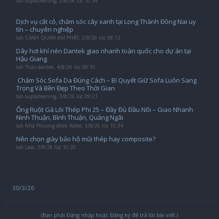
bởi
suplocleaning
,
2/8/26 lúc 10:39
Dịch vụ cắt cỏ, chăm sóc cây xanh tại Long Thành Đồng Nai uy
tín – chuyên nghiệp
bởi
CẢNH QUAN ĐẠI PHÁT
,
2/8/26 lúc 08:12
Dây hơi khí nén Dantek giao nhanh toàn quốc cho dự án tại
Hậu Giang
bởi
Thảo dantek
,
4/8/26 lúc 08:10
️ Chăm Sóc Sofa Da Đúng Cách – Bí Quyết Giữ Sofa Luôn Sang
Trọng Và Bền Đẹp Theo Thời Gian
bởi
suplocleaning
,
3/8/26 lúc 09:21
Ống Ruột Gà Lõi Thép Phi 25 – Đầy Đủ Đầu Nối – Giao Nhanh
Ninh Thuận, Bình Thuận, Quảng Ngãi
bởi
Nhã Phương Altek Kabel
,
3/8/26 lúc 10:34
Nên chọn giày bảo hộ mũi thép hay composite?
bởi
Lasa
,
3/8/26 lúc 10:20
30/3/26
(Bạn phải Đăng nhập hoặc Đăng ký để trả lời bài viết.)