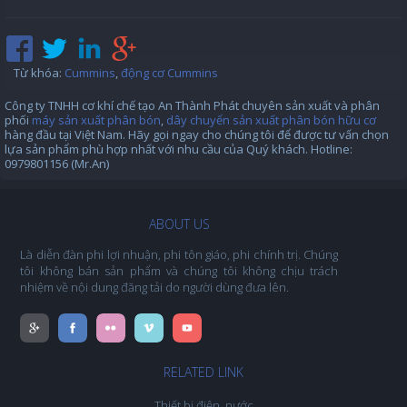
Từ khóa
:
Cummins
,
động cơ Cummins
Công ty TNHH cơ khí chế tạo An Thành Phát chuyên sản xuất và phân
phối
máy sản xuất phân bón
,
dây chuyển sản xuất phân bón hữu cơ
hàng đầu tại Việt Nam. Hãy gọi ngay cho chúng tôi để được tư vấn chọn
lựa sản phẩm phù hợp nhất với nhu cầu của Quý khách. Hotline:
0979801156 (Mr.An)
ABOUT US
Là diễn đàn phi lợi nhuận, phi tôn giáo, phi chính trị. Chúng
tôi không bán sản phẩm và chúng tôi không chịu trách
nhiệm về nội dung đăng tải do người dùng đưa lên.
RELATED LINK
Thiết bị điện, nước