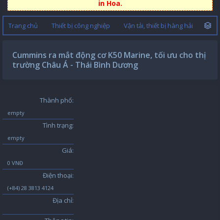
in Hoa.
Trang chủ
Thiết bị công nghiệp
Vận tải, thiết bị hàng hải
Cummins ra mắt động cơ K50 Marine, tối ưu cho thị
trường Châu Á - Thái Bình Dương
Thành phố:
empty
Tình trạng:
empty
Giá:
0 VNĐ
Điện thoại:
(+84) 28 3813 4124
Địa chỉ: