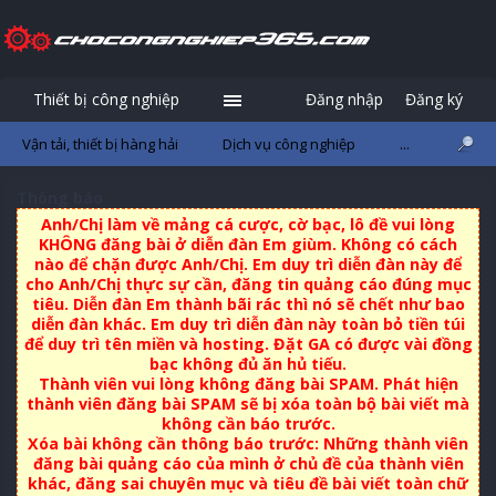
Thiết bị công nghiệp
Đăng nhập
Đăng ký
Vận tải, thiết bị hàng hải
Dịch vụ công nghiệp
...
Thông báo
Anh/Chị làm về mảng cá cược, cờ bạc, lô đề vui lòng
KHÔNG đăng bài ở diễn đàn Em giùm. Không có cách
nào để chặn được Anh/Chị. Em duy trì diễn đàn này để
cho Anh/Chị thực sự cần, đăng tin quảng cáo đúng mục
tiêu. Diễn đàn Em thành bãi rác thì nó sẽ chết như bao
diễn đàn khác. Em duy trì diễn đàn này toàn bỏ tiền túi
để duy trì tên miền và hosting. Đặt GA có được vài đồng
bạc không đủ ăn hủ tiếu.
Thành viên vui lòng không đăng bài SPAM. Phát hiện
thành viên đăng bài SPAM sẽ bị xóa toàn bộ bài viết mà
không cần báo trước.
Xóa bài không cần thông báo trước: Những thành viên
đăng bài quảng cáo của mình ở chủ đề của thành viên
khác, đăng sai chuyên mục và tiêu đề bài viết toàn chữ