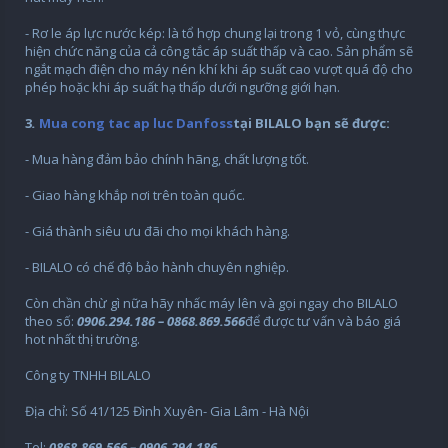
- Rơ le áp lực nước kép: là tổ hợp chung lại trong 1 vỏ, cùng thực
hiện chức năng của cả công tắc áp suất thấp và cao. Sản phẩm sẽ
ngắt mạch điện cho máy nén khí khi áp suất cao vượt quá độ cho
phép hoặc khi áp suất hạ thấp dưới ngưỡng giới hạn.
3
.
Mua cong tac ap luc Danfoss
tại BILALO bạn sẽ được:
- Mua hàng đảm bảo chính hãng, chất lượng tốt.
- Giao hàng khắp nơi trên toàn quốc.
- Giá thành siêu ưu đãi cho mọi khách hàng.
- BILALO có chế độ bảo hành chuyên nghiệp.
Còn chần chừ gì nữa hãy nhấc máy lên và gọi ngay cho BILALO
theo số:
0906.294.186 – 0868.869.566
để được tư vấn và báo giá
hot nhất thị trường.
Công ty TNHH BILALO
Địa chỉ: Số 41/125 Đình Xuyên- Gia Lâm - Hà Nội
Tel:
0868.869.566 – 0906.294.186