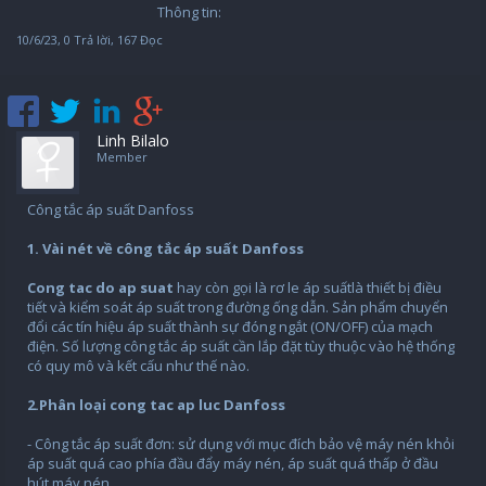
Thông tin:
10/6/23
, 0 Trả lời, 167 Đọc
Linh Bilalo
Member
Công tắc áp suất Danfoss
1. Vài nét về công tắc áp suất Danfoss
Cong tac do ap suat
hay còn gọi là rơ le áp suấtlà thiết bị điều
tiết và kiểm soát áp suất trong đường ống dẫn. Sản phẩm chuyển
đổi các tín hiệu áp suất thành sự đóng ngắt (ON/OFF) của mạch
điện. Số lượng công tắc áp suất cần lắp đặt tùy thuộc vào hệ thống
có quy mô và kết cấu như thế nào.
2.Phân loại cong tac ap luc Danfoss
- Công tắc áp suất đơn: sử dụng với mục đích bảo vệ máy nén khỏi
áp suất quá cao phía đầu đẩy máy nén, áp suất quá thấp ở đầu
hút máy nén.