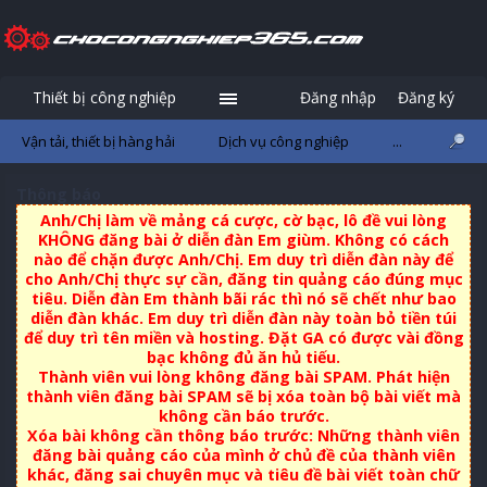
Thiết bị công nghiệp
Đăng nhập
Đăng ký
Vận tải, thiết bị hàng hải
Dịch vụ công nghiệp
...
Thông báo
Anh/Chị làm về mảng cá cược, cờ bạc, lô đề vui lòng
KHÔNG đăng bài ở diễn đàn Em giùm. Không có cách
nào để chặn được Anh/Chị. Em duy trì diễn đàn này để
cho Anh/Chị thực sự cần, đăng tin quảng cáo đúng mục
tiêu. Diễn đàn Em thành bãi rác thì nó sẽ chết như bao
diễn đàn khác. Em duy trì diễn đàn này toàn bỏ tiền túi
để duy trì tên miền và hosting. Đặt GA có được vài đồng
bạc không đủ ăn hủ tiếu.
Thành viên vui lòng không đăng bài SPAM. Phát hiện
thành viên đăng bài SPAM sẽ bị xóa toàn bộ bài viết mà
không cần báo trước.
Xóa bài không cần thông báo trước: Những thành viên
đăng bài quảng cáo của mình ở chủ đề của thành viên
khác, đăng sai chuyên mục và tiêu đề bài viết toàn chữ