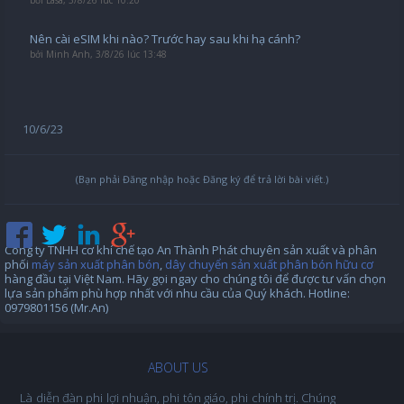
bởi
Lasa
,
3/8/26 lúc 10:20
Nên cài eSIM khi nào? Trước hay sau khi hạ cánh?
bởi
Minh Anh
,
3/8/26 lúc 13:48
10/6/23
(Bạn phải Đăng nhập hoặc Đăng ký để trả lời bài viết.)
Công ty TNHH cơ khí chế tạo An Thành Phát chuyên sản xuất và phân
phối
máy sản xuất phân bón
,
dây chuyển sản xuất phân bón hữu cơ
hàng đầu tại Việt Nam. Hãy gọi ngay cho chúng tôi để được tư vấn chọn
lựa sản phẩm phù hợp nhất với nhu cầu của Quý khách. Hotline:
0979801156 (Mr.An)
ABOUT US
Là diễn đàn phi lợi nhuận, phi tôn giáo, phi chính trị. Chúng