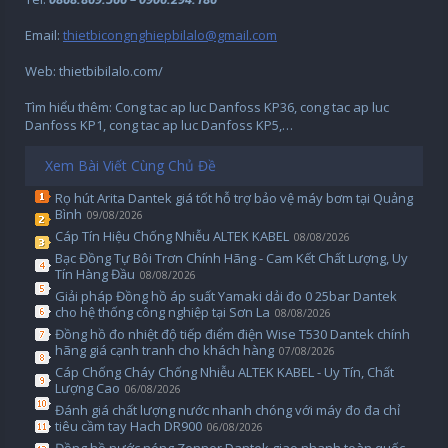
Email:
thietbicongnghiepbilalo@gmail.com
Web: thietbibilalo.com/
Tìm hiểu thêm: Cong tac ap luc Danfoss KP36, cong tac ap luc
Danfoss KP1, cong tac ap luc Danfoss KP5,…
Xem Bài Viết Cùng Chủ Đề
Rọ hút Arita Dantek giá tốt hỗ trợ bảo vệ máy bơm tại Quảng
Bình
09/08/2026
Cáp Tín Hiệu Chống Nhiễu ALTEK KABEL
08/08/2026
Bạc Đồng Tự Bôi Trơn Chính Hãng - Cam Kết Chất Lượng, Uy
Tín Hàng Đầu
08/08/2026
Giải pháp Đồng hồ áp suất Yamaki dải đo 0 25bar Dantek
cho hệ thống công nghiệp tại Sơn La
08/08/2026
Đồng hồ đo nhiệt độ tiếp điểm điện Wise T530 Dantek chính
hãng giá cạnh tranh cho khách hàng
07/08/2026
Cáp Chống Cháy Chống Nhiễu ALTEK KABEL - Uy Tín, Chất
Lượng Cao
06/08/2026
Đánh giá chất lượng nước nhanh chóng với máy đo đa chỉ
tiêu cầm tay Hach DR900
06/08/2026