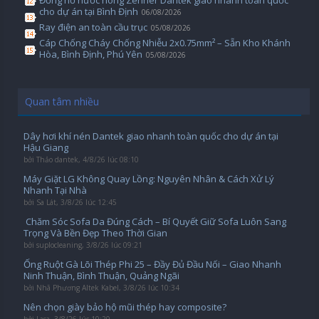
Đồng hồ nước nóng Zenner Dantek giao nhanh toàn quốc
cho dự án tại Bình Định
06/08/2026
Ray điện an toàn cầu trục
05/08/2026
Cáp Chống Cháy Chống Nhiễu 2x0.75mm² – Sẵn Kho Khánh
Hòa, Bình Định, Phú Yên
05/08/2026
Quan tâm nhiều
Dây hơi khí nén Dantek giao nhanh toàn quốc cho dự án tại
Hậu Giang
bởi
Thảo dantek
,
4/8/26 lúc 08:10
Máy Giặt LG Không Quay Lồng: Nguyên Nhân & Cách Xử Lý
Nhanh Tại Nhà
bởi
Sa Lát
,
3/8/26 lúc 12:45
️ Chăm Sóc Sofa Da Đúng Cách – Bí Quyết Giữ Sofa Luôn Sang
Trọng Và Bền Đẹp Theo Thời Gian
bởi
suplocleaning
,
3/8/26 lúc 09:21
Ống Ruột Gà Lõi Thép Phi 25 – Đầy Đủ Đầu Nối – Giao Nhanh
Ninh Thuận, Bình Thuận, Quảng Ngãi
bởi
Nhã Phương Altek Kabel
,
3/8/26 lúc 10:34
Nên chọn giày bảo hộ mũi thép hay composite?