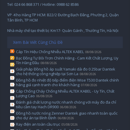
Tel: 024 66 868 371 / Hotline: 0988 62 8586
VP -Kho Hàng TP HCM: B22/2 Đường Bạch Đằng, Phường 2, Quận
Tân Bình, TP HCM
Nhà máy chế tạo thiết bị: Km17- Quán Gánh , Thường Tín, Hà Nội
Xem Bài Viết Cùng Chủ Đề
Cáp Tín Hiệu Chống Nhiễu ALTEK KABEL
08/08/2026
Bạc Đồng Tự Bôi Trơn Chính Hãng - Cam Kết Chất Lượng, Uy
Tín Hàng Đầu
08/08/2026
Giải pháp Đồng hồ áp suất Yamaki dải đo 0 25bar Dantek
cho hệ thống công nghiệp tại Sơn La
08/08/2026
Đồng hồ đo nhiệt độ tiếp điểm điện Wise T530 Dantek chính
hãng giá cạnh tranh cho khách hàng
07/08/2026
Cáp Chống Cháy Chống Nhiễu ALTEK KABEL - Uy Tín, Chất
Lượng Cao
06/08/2026
Đánh giá chất lượng nước nhanh chóng với máy đo đa chỉ
tiêu cầm tay Hach DR900
06/08/2026
Đồng hồ nước nóng Zenner Dantek giao nhanh toàn quốc
cho dự án tại Bình Định
06/08/2026
Ray điện an toàn cầu trục
05/08/2026