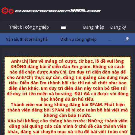
Thiết bị công nghiệp
Đăng nhập
Đăng ký
Vận tải, thiết bị hàng hải
Dịch vụ công nghiệp
...
Thông báo
Anh/Chị làm về mảng cá cược, cờ bạc, lô đề vui lòng
KHÔNG đăng bài ở diễn đàn Em giùm. Không có cách
nào để chặn được Anh/Chị. Em duy trì diễn đàn này để
cho Anh/Chị thực sự cần, đăng tin quảng cáo đúng mục
tiêu. Diễn đàn Em thành bãi rác thì nó sẽ chết như bao
diễn đàn khác. Em duy trì diễn đàn này toàn bỏ tiền túi
để duy trì tên miền và hosting. Đặt GA có được vài đồng
bạc không đủ ăn hủ tiếu.
Thành viên vui lòng không đăng bài SPAM. Phát hiện
thành viên đăng bài SPAM sẽ bị xóa toàn bộ bài viết mà
không cần báo trước.
Xóa bài không cần thông báo trước: Những thành viên
đăng bài quảng cáo của mình ở chủ đề của thành viên
khác, đăng sai chuyên mục và tiêu đề bài viết toàn chữ