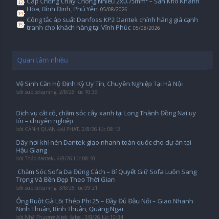
Cáp Chống Cháy Chống Nhiễu 2x0.75mm² – Sẵn Kho Khánh
Hòa, Bình Định, Phú Yên
05/08/2026
Công tắc áp suất Danfoss KP2 Dantek chính hãng giá cạnh
tranh cho khách hàng tại Vĩnh Phúc
05/08/2026
Quan tâm nhiều
Vệ Sinh Căn Hộ Định Kỳ Uy Tín, Chuyên Nghiệp Tại Hà Nội
bởi
suplocleaning
,
2/8/26 lúc 10:39
Dịch vụ cắt cỏ, chăm sóc cây xanh tại Long Thành Đồng Nai uy
tín – chuyên nghiệp
bởi
CẢNH QUAN ĐẠI PHÁT
,
2/8/26 lúc 08:12
Dây hơi khí nén Dantek giao nhanh toàn quốc cho dự án tại
Hậu Giang
bởi
Thảo dantek
,
4/8/26 lúc 08:10
️ Chăm Sóc Sofa Da Đúng Cách – Bí Quyết Giữ Sofa Luôn Sang
Trọng Và Bền Đẹp Theo Thời Gian
bởi
suplocleaning
,
3/8/26 lúc 09:21
Ống Ruột Gà Lõi Thép Phi 25 – Đầy Đủ Đầu Nối – Giao Nhanh
Ninh Thuận, Bình Thuận, Quảng Ngãi
bởi
Nhã Phương Altek Kabel
,
3/8/26 lúc 10:34