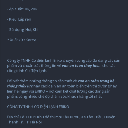
- Áp suất:10K, 20K
- Kiểu: Lắp ren
- Sử dụng: Hơi, Khí
* Xuất xứ : Korea
Công ty TNHH Cơ điện lạnh Eriko chuyên cung cấp đa dạng các sản
phẩm và chuẩn xác thông tin về
van an toan thuy luc
.... cho các
công trình Cơ điện lạnh.
Để biết thêm những thông tin cần thiết về
van an toàn trong hệ
thống thủy lực
hay các loại Van an toàn biến trên thị trường hãy
liên hệ ngay với ERIKO – nơi cam kết chất lượng các dòng sản
phẩm, cùng nhiều chế độ chăm sóc khách hàng tốt nhất.
CÔNG TY TNHH CƠ ĐIỆN LẠNH ERIKO
Địa chỉ: Lô 33 BT5 Khu đô thị mới Cầu Bươu, Xã Tân Triều, Huyện
Thanh Trì, TP Hà Nội