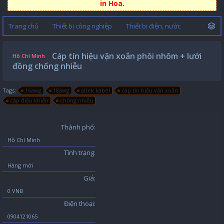
in Hoa.
Trang chủ
Thiết bị công nghiệp
Thiết bị điện, nước
Cáp tín hiệu vặn xoắn phôi nhôm + lưới
Hồ Chí Minh
đồng chống nhiễu
Tags:
16awg
18awg
altek kabel
cáp tín hiệu vặn xoắn
cáp điều khiển
chống nhiễu
Thành phố:
Hồ Chí Minh
Tình trạng:
Hàng mới
Giá:
0 VNĐ
Điện thoại:
0904121065