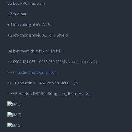
Vỏ bọc PVC màu xám
Gồm 2 loại :
+ 1 lớp chống nhiễu AL Foil
+ 2 lớp chống nhiễu AL Foil / Shield
Để biết thêm chi tiết xin liên hệ :
>> 0904 121 065 – 0938 059 133Ms Như ( zalo / call )
>>
nhu.camphat@gmail.com
>> Trụ sở chính : 1462 Võ Văn Kiệt P1 Q6
>> VP Hà Nội : KĐT Sài Đồng, Long Biên , Hà Nội.