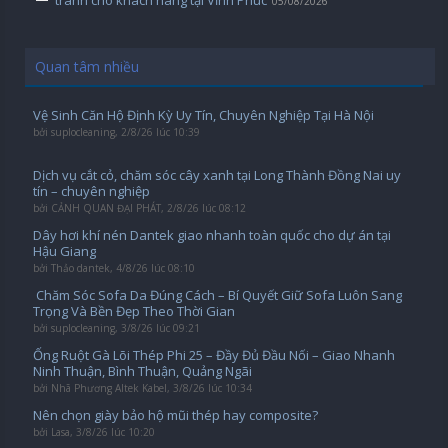
tranh cho khách hàng tại Vĩnh Phúc
05/08/2026
Quan tâm nhiều
Vệ Sinh Căn Hộ Định Kỳ Uy Tín, Chuyên Nghiệp Tại Hà Nội
bởi
suplocleaning
,
2/8/26 lúc 10:39
Dịch vụ cắt cỏ, chăm sóc cây xanh tại Long Thành Đồng Nai uy
tín – chuyên nghiệp
bởi
CẢNH QUAN ĐẠI PHÁT
,
2/8/26 lúc 08:12
Dây hơi khí nén Dantek giao nhanh toàn quốc cho dự án tại
Hậu Giang
bởi
Thảo dantek
,
4/8/26 lúc 08:10
️ Chăm Sóc Sofa Da Đúng Cách – Bí Quyết Giữ Sofa Luôn Sang
Trọng Và Bền Đẹp Theo Thời Gian
bởi
suplocleaning
,
3/8/26 lúc 09:21
Ống Ruột Gà Lõi Thép Phi 25 – Đầy Đủ Đầu Nối – Giao Nhanh
Ninh Thuận, Bình Thuận, Quảng Ngãi
bởi
Nhã Phương Altek Kabel
,
3/8/26 lúc 10:34
Nên chọn giày bảo hộ mũi thép hay composite?
bởi
Lasa
,
3/8/26 lúc 10:20