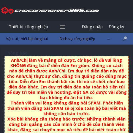
Thiết bị công nghiệp
Đăng nhập
Đăng ký
Vận tải, thiết bị hàng hải
Dịch vụ công nghiệp
...
Thông báo
Anh/Chị làm về mảng cá cược, cờ bạc, lô đề vui lòng
KHÔNG đăng bài ở diễn đàn Em giùm. Không có cách
nào để chặn được Anh/Chị. Em duy trì diễn đàn này để
cho Anh/Chị thực sự cần, đăng tin quảng cáo đúng mục
tiêu. Diễn đàn Em thành bãi rác thì nó sẽ chết như bao
diễn đàn khác. Em duy trì diễn đàn này toàn bỏ tiền túi
để duy trì tên miền và hosting. Đặt GA có được vài đồng
bạc không đủ ăn hủ tiếu.
Thành viên vui lòng không đăng bài SPAM. Phát hiện
thành viên đăng bài SPAM sẽ bị xóa toàn bộ bài viết mà
không cần báo trước.
Xóa bài không cần thông báo trước: Những thành viên
đăng bài quảng cáo của mình ở chủ đề của thành viên
khác, đăng sai chuyên mục và tiêu đề bài viết toàn chữ