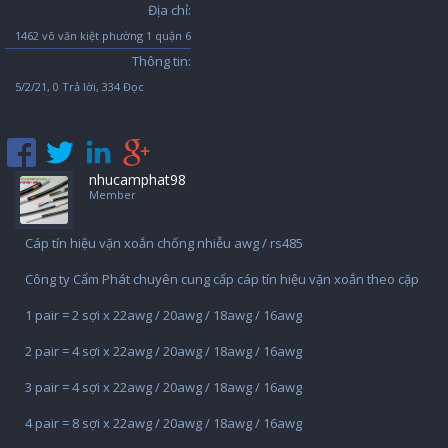
Địa chỉ:
1462 võ văn kiệt phường 1 quận 6
Thông tin:
5/2/21
, 0 Trả lời, 334 Đọc
nhucamphat98
Member
Cáp tín hiệu vặn xoắn chống nhiễu awg / rs485
Công ty Cẩm Phát chuyên cung cấp cáp tín hiệu vặn xoắn theo cặp
1 pair = 2 sợi x 22awg / 20awg / 18awg / 16awg
2 pair = 4 sợi x 22awg / 20awg / 18awg / 16awg
3 pair = 4 sợi x 22awg / 20awg / 18awg / 16awg
4 pair = 8 sợi x 22awg / 20awg / 18awg / 16awg