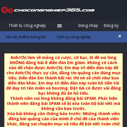
Thiết bị công nghiệp
Đăng nhập
Đăng ký
Vận tải, thiết bị hàng hải
Dịch vụ công nghiệp
...
Thông báo
Anh/Chị làm về mảng cá cược, cờ bạc, lô đề vui lòng
KHÔNG đăng bài ở diễn đàn Em giùm. Không có cách
nào để chặn được Anh/Chị. Em duy trì diễn đàn này để
cho Anh/Chị thực sự cần, đăng tin quảng cáo đúng mục
tiêu. Diễn đàn Em thành bãi rác thì nó sẽ chết như bao
diễn đàn khác. Em duy trì diễn đàn này toàn bỏ tiền túi
để duy trì tên miền và hosting. Đặt GA có được vài đồng
bạc không đủ ăn hủ tiếu.
Thành viên vui lòng không đăng bài SPAM. Phát hiện
thành viên đăng bài SPAM sẽ bị xóa toàn bộ bài viết mà
không cần báo trước.
Xóa bài không cần thông báo trước: Những thành viên
đăng bài quảng cáo của mình ở chủ đề của thành viên
khác, đăng sai chuyên mục và tiêu đề bài viết toàn chữ