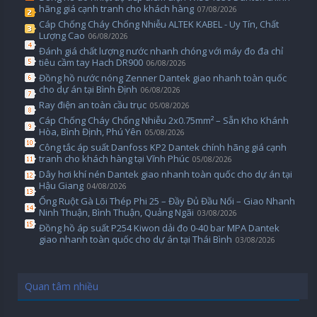
hãng giá cạnh tranh cho khách hàng
07/08/2026
Cáp Chống Cháy Chống Nhiễu ALTEK KABEL - Uy Tín, Chất
Lượng Cao
06/08/2026
Đánh giá chất lượng nước nhanh chóng với máy đo đa chỉ
tiêu cầm tay Hach DR900
06/08/2026
Đồng hồ nước nóng Zenner Dantek giao nhanh toàn quốc
cho dự án tại Bình Định
06/08/2026
Ray điện an toàn cầu trục
05/08/2026
Cáp Chống Cháy Chống Nhiễu 2x0.75mm² – Sẵn Kho Khánh
Hòa, Bình Định, Phú Yên
05/08/2026
Công tắc áp suất Danfoss KP2 Dantek chính hãng giá cạnh
tranh cho khách hàng tại Vĩnh Phúc
05/08/2026
Dây hơi khí nén Dantek giao nhanh toàn quốc cho dự án tại
Hậu Giang
04/08/2026
Ống Ruột Gà Lõi Thép Phi 25 – Đầy Đủ Đầu Nối – Giao Nhanh
Ninh Thuận, Bình Thuận, Quảng Ngãi
03/08/2026
Đồng hồ áp suất P254 Kiwon dải đo 0-40 bar MPA Dantek
giao nhanh toàn quốc cho dự án tại Thái Bình
03/08/2026
Quan tâm nhiều