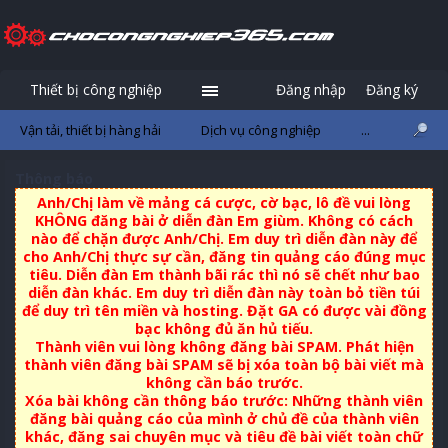
Thiết bị công nghiệp
Đăng nhập
Đăng ký
Vận tải, thiết bị hàng hải
Dịch vụ công nghiệp
...
Thông báo
Anh/Chị làm về mảng cá cược, cờ bạc, lô đề vui lòng
KHÔNG đăng bài ở diễn đàn Em giùm. Không có cách
nào để chặn được Anh/Chị. Em duy trì diễn đàn này để
cho Anh/Chị thực sự cần, đăng tin quảng cáo đúng mục
tiêu. Diễn đàn Em thành bãi rác thì nó sẽ chết như bao
diễn đàn khác. Em duy trì diễn đàn này toàn bỏ tiền túi
để duy trì tên miền và hosting. Đặt GA có được vài đồng
bạc không đủ ăn hủ tiếu.
Thành viên vui lòng không đăng bài SPAM. Phát hiện
thành viên đăng bài SPAM sẽ bị xóa toàn bộ bài viết mà
không cần báo trước.
Xóa bài không cần thông báo trước: Những thành viên
đăng bài quảng cáo của mình ở chủ đề của thành viên
khác, đăng sai chuyên mục và tiêu đề bài viết toàn chữ