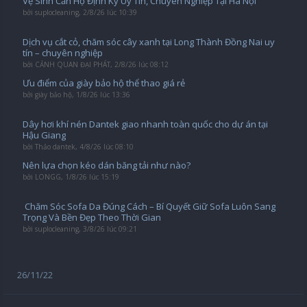
Vệ Sinh Căn Hộ Định Kỳ Uy Tín, Chuyên Nghiệp Tại Hà Nội
bởi
suplocleaning
,
2/8/26 lúc 10:39
Dịch vụ cắt cỏ, chăm sóc cây xanh tại Long Thành Đồng Nai uy
tín – chuyên nghiệp
bởi
CẢNH QUAN ĐẠI PHÁT
,
2/8/26 lúc 08:12
Ưu điểm của giày bảo hộ thể thao giá rẻ
bởi
giày bảo hộ
,
1/8/26 lúc 13:36
Dây hơi khí nén Dantek giao nhanh toàn quốc cho dự án tại
Hậu Giang
bởi
Thảo dantek
,
4/8/26 lúc 08:10
Nên lựa chọn kéo dán băng tải như nào?
bởi
LONGG
,
1/8/26 lúc 15:19
️ Chăm Sóc Sofa Da Đúng Cách – Bí Quyết Giữ Sofa Luôn Sang
Trọng Và Bền Đẹp Theo Thời Gian
bởi
suplocleaning
,
3/8/26 lúc 09:21
26/11/22