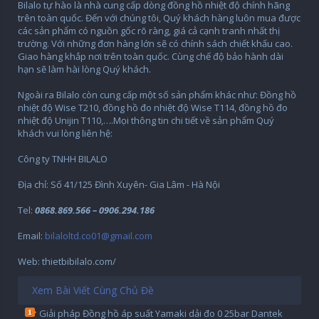
Bilalo tự hào là nhà cung cấp dòng đồng hồ nhiệt độ chính hãng
trên toàn quốc. Đến với chúng tôi, Quý khách hàng luôn mua được
các sản phẩm có nguồn gốc rõ ràng, giá cả cạnh tranh nhất thị
trường. Với những đơn hàng lớn sẽ có chính sách chiết khấu cao.
Giao hàng khắp nơi trên toàn quốc. Cùng chế độ bảo hành dài
hạn sẽ làm hài lòng Quý khách.
Ngoài ra Bilalo còn cung cấp một số sản phẩm khác như: Đồng hồ
nhiệt độ Wise T210, đồng hồ đo nhiệt độ Wise T114, đồng hồ đo
nhiệt độ Unijin T110,….Mọi thông tin chi tiết về sản phẩm Quý
khách vui lòng liên hệ:
Công ty TNHH BILALO
Địa chỉ: Số 41/125 Đình Xuyên- Gia Lâm - Hà Nội
Tel:
0868.869.566 – 0906.294.186
Email:
bilaloltd.co01@gmail.com
Web: thietbibilalo.com/
Xem Bài Viết Cùng Chủ Đề
Giải pháp Đồng hồ áp suất Yamaki dải đo 0 25bar Dantek