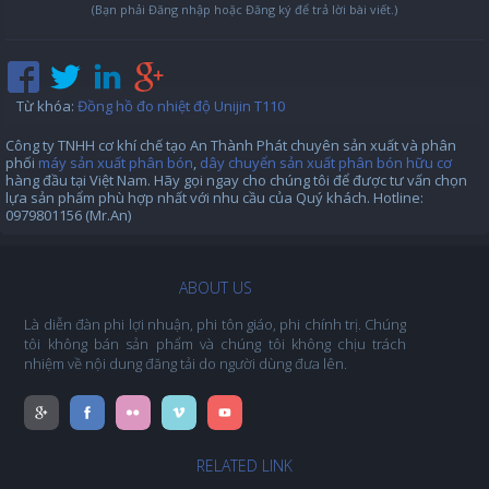
(Bạn phải Đăng nhập hoặc Đăng ký để trả lời bài viết.)
Từ khóa
:
Đồng hồ đo nhiệt độ Unijin T110
Công ty TNHH cơ khí chế tạo An Thành Phát chuyên sản xuất và phân
phối
máy sản xuất phân bón
,
dây chuyển sản xuất phân bón hữu cơ
hàng đầu tại Việt Nam. Hãy gọi ngay cho chúng tôi để được tư vấn chọn
lựa sản phẩm phù hợp nhất với nhu cầu của Quý khách. Hotline:
0979801156 (Mr.An)
ABOUT US
Là diễn đàn phi lợi nhuận, phi tôn giáo, phi chính trị. Chúng
tôi không bán sản phẩm và chúng tôi không chịu trách
nhiệm về nội dung đăng tải do người dùng đưa lên.
RELATED LINK