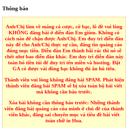
Thông báo
Anh/Chị làm về mảng cá cược, cờ bạc, lô đề vui lòng
KHÔNG đăng bài ở diễn đàn Em giùm. Không có
cách nào để chặn được Anh/Chị. Em duy trì diễn đàn
này để cho Anh/Chị thực sự cần, đăng tin quảng cáo
đúng mục tiêu. Diễn đàn Em thành bãi rác thì nó sẽ
chết như bao diễn đàn khác. Em duy trì diễn đàn này
toàn bỏ tiền túi để duy trì tên miền và hosting. Đặt
GA có được vài đồng bạc không đủ ăn hủ tiếu.
Thành viên vui lòng không đăng bài SPAM. Phát hiện
thành viên đăng bài SPAM sẽ bị xóa toàn bộ bài viết
mà không cần báo trước.
Xóa bài không cần thông báo trước: Những thành
viên đăng bài quảng cáo của mình ở chủ đề của thành
viên khác, đăng sai chuyên mục và tiêu đề bài viết
toàn chữ in Hoa.