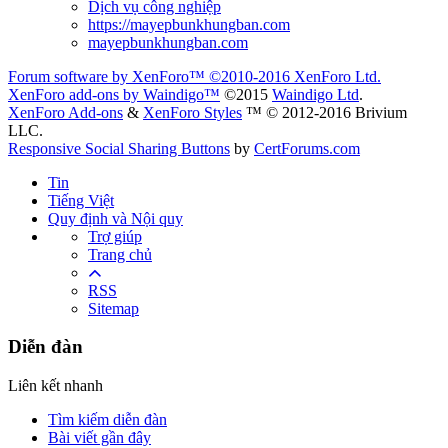
Dịch vụ công nghiệp
https://mayepbunkhungban.com
mayepbunkhungban.com
Forum software by XenForo™
©2010-2016 XenForo Ltd.
XenForo add-ons by Waindigo™
©2015
Waindigo Ltd
.
XenForo Add-ons
&
XenForo Styles
™ © 2012-2016 Brivium
LLC.
Responsive Social Sharing Buttons
by
CertForums.com
Tin
Tiếng Việt
Quy định và Nội quy
Trợ giúp
Trang chủ
RSS
Sitemap
Diễn đàn
Liên kết nhanh
Tìm kiếm diễn đàn
Bài viết gần đây