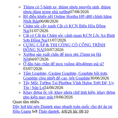
Thùng có 5 bánh xe, thùng nhựa nguyên sinh, thùng
nhựa dùng trong nhà xưởng
07/08/2026
Bộ điều khiển pH Online Horiba HP-480 chính hãng
Nhật Bản
06/08/2026
Chăm sóc cây xanh Cắt cỏ KCN Biên Hòa Đồng
Nai
31/07/2026
Cắt cỏ Cắt tỉa Chăm sóc cảnh quan KCN Lộc An Bình
Sơn Đồng Nai
11/07/2026
CUNG CẤP & THI CÔNG CỎ CÔNG TRÌNH
ĐỒNG NAI
10/07/2026
Xưởng sản xuất chân đế inox phi 25mm tại Hà
Nội
04/07/2026
Ở đâu bán chân đế inox vuông 40x40mm giá sỉ?
03/07/2026
Tấm Graphite, Gioăng Graphite, Graphite bôi trơn,
Graphite chịu nhiệt độ cao, bột Graphite
30/06/2026
Tẩy Mốc Tường Tại Phường Vĩnh Hưng Triệt Để, Uy
Tín | Súp Lơ
24/06/2026
Khay đựng ốc vít, khay nhựa chứ linh kiện, khay đựng
phụ kiện may mặc
19/06/2026
Quan tâm nhiều
Dây hơi khí nén Dantek giao nhanh toàn quốc cho dự án tại
Hậu Giang
bởi
Thảo dantek
,
4/8/26 lúc 08:10