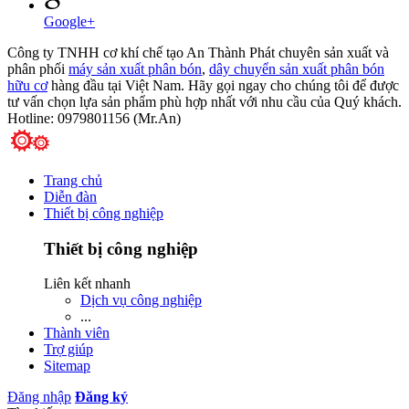
Google+
Công ty TNHH cơ khí chế tạo An Thành Phát chuyên sản xuất và
phân phối
máy sản xuất phân bón
,
dây chuyển sản xuất phân bón
hữu cơ
hàng đầu tại Việt Nam. Hãy gọi ngay cho chúng tôi để được
tư vấn chọn lựa sản phẩm phù hợp nhất với nhu cầu của Quý khách.
Hotline: 0979801156 (Mr.An)
Trang chủ
Diễn đàn
Thiết bị công nghiệp
Thiết bị công nghiệp
Liên kết nhanh
Dịch vụ công nghiệp
...
Thành viên
Trợ giúp
Sitemap
Đăng nhập
Đăng ký