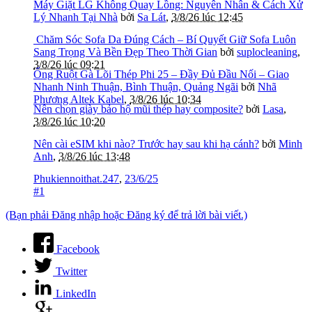
Máy Giặt LG Không Quay Lồng: Nguyên Nhân & Cách Xử
Lý Nhanh Tại Nhà
bởi
Sa Lát
,
3/8/26 lúc 12:45
️ Chăm Sóc Sofa Da Đúng Cách – Bí Quyết Giữ Sofa Luôn
Sang Trọng Và Bền Đẹp Theo Thời Gian
bởi
suplocleaning
,
3/8/26 lúc 09:21
Ống Ruột Gà Lõi Thép Phi 25 – Đầy Đủ Đầu Nối – Giao
Nhanh Ninh Thuận, Bình Thuận, Quảng Ngãi
bởi
Nhã
Phương Altek Kabel
,
3/8/26 lúc 10:34
Nên chọn giày bảo hộ mũi thép hay composite?
bởi
Lasa
,
3/8/26 lúc 10:20
Nên cài eSIM khi nào? Trước hay sau khi hạ cánh?
bởi
Minh
Anh
,
3/8/26 lúc 13:48
Phukiennoithat.247
,
23/6/25
#1
(Bạn phải Đăng nhập hoặc Đăng ký để trả lời bài viết.)
Facebook
Twitter
LinkedIn