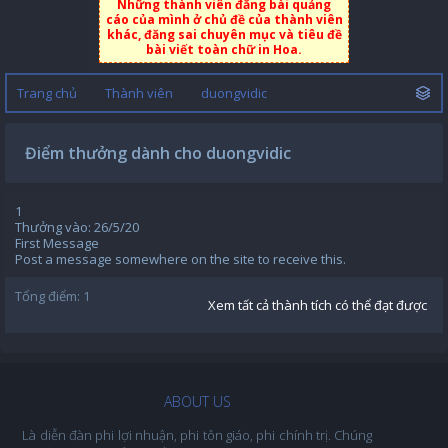
Những thành viên đăng bài quảng
cáo của mình ở chủ đề của thành viên
khác, đăng sai chuyên mục và tiêu đề
bài viết toàn chữ in Hoa.
Trang chủ
Thành viên
duongvidic
Điểm thưởng dành cho duongvidic
1
Thưởng vào:
26/5/20
First Message
Post a message somewhere on the site to receive this.
Tổng điểm: 1
Xem tất cả thành tích có thể đạt được
ABOUT US
Là diễn đàn phi lợi nhuận, phi tôn giáo, phi chính trị. Chúng