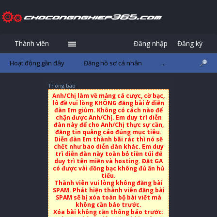
Thành viên
Đăng nhập
Đăng ký
Hoạt động gần đây
Đăng hồ sơ cá nhân
...
Thông báo
Anh/Chị làm về mảng cá cược, cờ bạc,
lô đề vui lòng KHÔNG đăng bài ở diễn
đàn Em giùm. Không có cách nào để
chặn được Anh/Chị. Em duy trì diễn
đàn này để cho Anh/Chị thực sự cần,
đăng tin quảng cáo đúng mục tiêu.
Diễn đàn Em thành bãi rác thì nó sẽ
chết như bao diễn đàn khác. Em duy
trì diễn đàn này toàn bỏ tiền túi để
duy trì tên miền và hosting. Đặt GA
có được vài đồng bạc không đủ ăn hủ
tiếu.
Thành viên vui lòng không đăng bài
SPAM. Phát hiện thành viên đăng bài
SPAM sẽ bị xóa toàn bộ bài viết mà
không cần báo trước.
Xóa bài không cần thông báo trước: