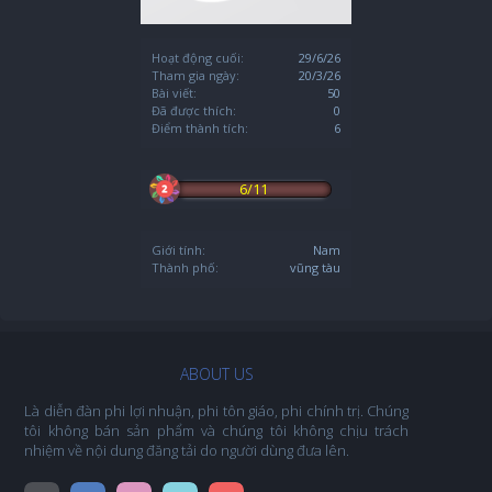
Hoạt động cuối:
29/6/26
Tham gia ngày:
20/3/26
Bài viết:
50
Đã được thích:
0
Điểm thành tích:
6
6/11
Giới tính:
Nam
Thành phố:
vũng tàu
ABOUT US
Là diễn đàn phi lợi nhuận, phi tôn giáo, phi chính trị. Chúng
tôi không bán sản phẩm và chúng tôi không chịu trách
nhiệm về nội dung đăng tải do người dùng đưa lên.