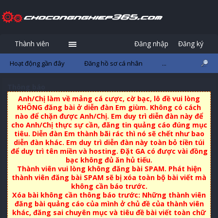
Thành viên
Đăng nhập
Đăng ký
Hoạt động gần đây
Đăng hồ sơ cá nhân
...
Thông báo
Anh/Chị làm về mảng cá cược, cờ bạc, lô đề vui lòng
KHÔNG đăng bài ở diễn đàn Em giùm. Không có cách
nào để chặn được Anh/Chị. Em duy trì diễn đàn này để
cho Anh/Chị thực sự cần, đăng tin quảng cáo đúng mục
tiêu. Diễn đàn Em thành bãi rác thì nó sẽ chết như bao
diễn đàn khác. Em duy trì diễn đàn này toàn bỏ tiền túi
để duy trì tên miền và hosting. Đặt GA có được vài đồng
bạc không đủ ăn hủ tiếu.
Thành viên vui lòng không đăng bài SPAM. Phát hiện
thành viên đăng bài SPAM sẽ bị xóa toàn bộ bài viết mà
không cần báo trước.
Xóa bài không cần thông báo trước: Những thành viên
đăng bài quảng cáo của mình ở chủ đề của thành viên
khác, đăng sai chuyên mục và tiêu đề bài viết toàn chữ